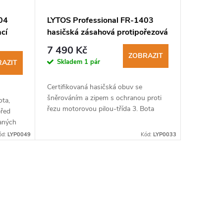
04
LYTOS Professional FR-1403
cí
hasičská zásahová protipořezová
obuv třídy 3
7 490 Kč
ZOBRAZIT
Skladem
1 pár
AZIT
Certifikovaná hasičská obuv se
šněrováním a zipem s ochranou proti
ta,
řezu motorovou pilou-třída 3. Bota
před
splňuje nové požadavky norem
aných
20344:2021 a 20345:2022.
ód:
LYP0049
Kód:
LYP0033