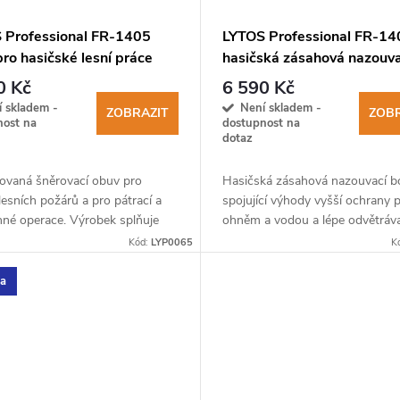
 Professional FR-1405
LYTOS Professional FR-14
ro hasičské lesní práce
hasičská zásahová nazouva
obuv
0 Kč
6 590 Kč
í skladem -
Není skladem -
ZOBRAZIT
ZOBR
nost na
dostupnost na
dotaz
kovaná šněrovací obuv pro
Hasičská zásahová nazouvací bo
lesních požárů a pro pátrací a
spojující výhody vyšší ochrany 
nné operace. Výrobek splňuje
ohněm a vodou a lépe odvětráv
ožadavky norem 20344:2021 a
nohou.
Kód:
LYP0065
K
2022.
ka