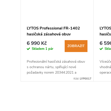
LYTOS Professional FR-1402
LYTOS
hasičská zásahová obuv
hasič
6 990 Kč
6 59
ZOBRAZIT
Skladem
1 pár
Skl
Profesionální hasičská zásahová obuv
Víceúče
s ochranou nártu, splňující nové
vhodná
požadavky norem 20344:2021 a
operace
20345:2022.
norem 
Kód:
LYP0017
O
v