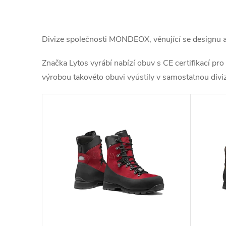
Divize společnosti MONDEOX, věnující se designu a 
Značka Lytos vyrábí nabízí obuv s CE certifikací pro
výrobou takovéto obuvi vyústily v samostatnou divizi
V
ý
p
i
s