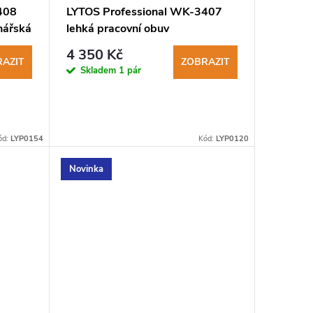
408
LYTOS Professional WK-3407
nářská
lehká pracovní obuv
trekingového střihu
4 350 Kč
AZIT
ZOBRAZIT
Skladem
1 pár
ód:
LYP0154
Kód:
LYP0120
Novinka