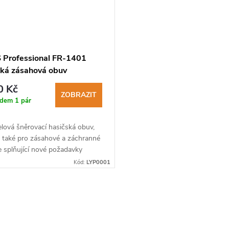
 Professional FR-1401
ská zásahová obuv
0 Kč
ZOBRAZIT
adem
1 pár
lová šněrovací hasičská obuv,
 také pro zásahové a záchranné
 splňující nové požadavky
20344:2021 a 20345:2022.
Kód:
LYP0001