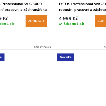
 Professional WK-3409
LYTOS Professional WK-3
ní pracovní a záchranářská
robustní pracovní a záchra
obuv
9 Kč
4 999 Kč
ZOBRAZIT
ZOBR
adem
1 pár
Skladem
1 pár
Kód:
LYP0160
K
ka
Novinka