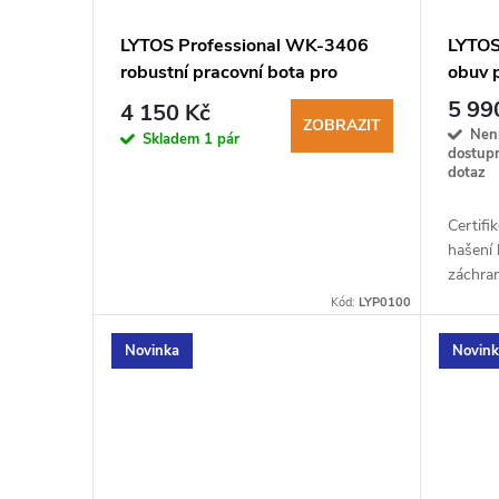
LYTOS Professional WK-3406
LYTOS
robustní pracovní bota pro
obuv p
záchranáře
5 99
4 150 Kč
ZOBRAZIT
Nen
Skladem
1 pár
dostup
dotaz
Certifi
hašení 
záchra
nové p
Kód:
LYP0100
20345:
Novinka
Novin