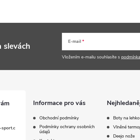
E-mail
a slevách
Vložením e-mailu souhlasíte s
podmínka
Informace pro vás
Nejhledaněj
Obchodní podmínky
Boty na lehko
Podmínky ochrany osobních
Vlněné termo
-sport.c
údajů
Deejo nože