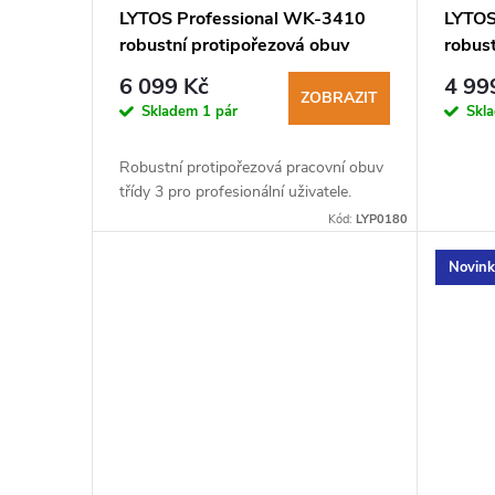
p
LYTOS Professional WK-3410
LYTOS
robustní protipořezová obuv
robust
r
obuv
6 099 Kč
4 99
ZOBRAZIT
o
Skladem
1 pár
Skl
d
Robustní protipořezová pracovní obuv
třídy 3 pro profesionální uživatele.
u
Kód:
LYP0180
Novin
k
t
ů