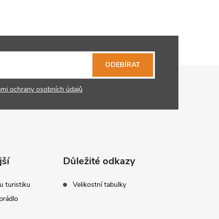
ODEBÍRAT
mi ochrany osobních údajů
ší
Důležité odkazy
u turistiku
Velikostní tabulky
prádlo