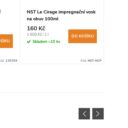
í
NST Le Cirage impregnační vosk
HEY - I
na obuv 100ml
impregn
usně
160 Kč
2 700
Měrná
Měrná
1 600 Kč / 1 l
1 350 Kč / 
DO KOŠÍKU
cena:
cena:
ŠÍKU
Skladem
>10 ks
Sklad
Kód:
130394
Kód:
NST-NCP