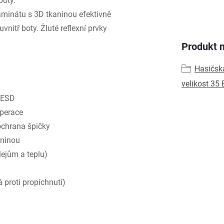
boty.
minátu s 3D tkaninou efektivně
nitř boty. Žluté reflexní prvky
Produkt n
Hasičsk
velikost 35 
 ESD
perace
chrana špičky
aninou
lejům a teplu)
 proti propíchnutí)