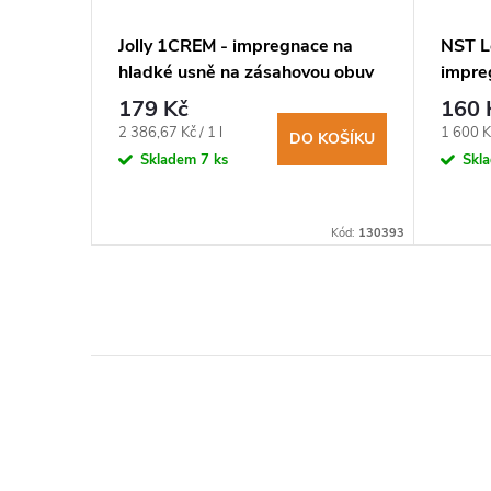
ační
Jolly 1CREM - impregnace na
NST L
hladké usně na zásahovou obuv
impre
obuv 
179 Kč
160 
Měrná
Měrná
2 386,67 Kč / 1 l
1 600 Kč
KOŠÍKU
DO KOŠÍKU
cena:
cena:
Skladem
7 ks
Skl
ST-NSPPS125
Kód:
130393