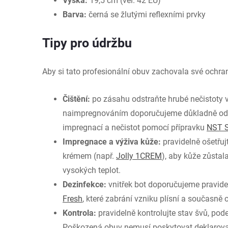
Výška:
19,5 cm (vel. 42 EU)
Barva:
černá se žlutými reflexními prvky
Tipy pro údržbu
Aby si tato profesionální obuv zachovala své ochra
Čištění:
po zásahu odstraňte hrubé nečistoty
naimpregnováním doporučujeme důkladně odst
impregnací a nečistot pomocí přípravku
NST 
Impregnace a výživa kůže:
pravidelně ošetřu
krémem (např.
Jolly 1CREM
), aby kůže zůstal
vysokých teplot.
Dezinfekce:
vnitřek bot doporučujeme pravide
Fresh
, které zabrání vzniku plísní a současně
Kontrola:
pravidelně kontrolujte stav švů, po
Poškozená obuv nemusí poskytovat deklarov