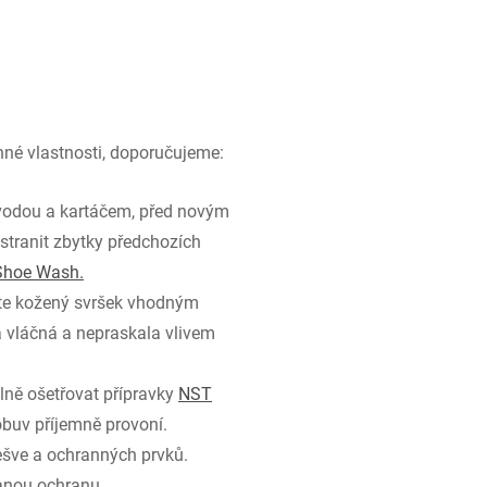
nné vlastnosti, doporučujeme:
 vodou a kartáčem, před novým
ranit zbytky předchozích
Shoe Wash.
jte kožený svršek vhodným
a vláčná a nepraskala vlivem
lně ošetřovat přípravky
NST
 obuv příjemně provoní.
dešve a ochranných prvků.
anou ochranu.