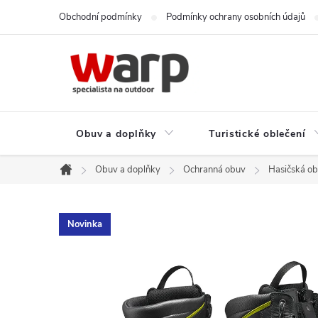
Přejít
Obchodní podmínky
Podmínky ochrany osobních údajů
na
obsah
Obuv a doplňky
Turistické oblečení
Obuv a doplňky
Ochranná obuv
Hasičská o
Domů
Novinka