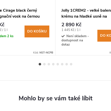
e Cirage black černý
Jolly 1CREM2 - velké balen
gnační vosk na černou
krému na hladké usně na
100ml
zásahovou obuv
Kč
2 890 Kč
Měrná
 / 1 l
1 445 Kč / 1 l
DO KOŠÍKU
cena:
DO KO
adem
2 ks
Není skladem -
dostupnost na
dotaz
Kód:
NST-NCPB