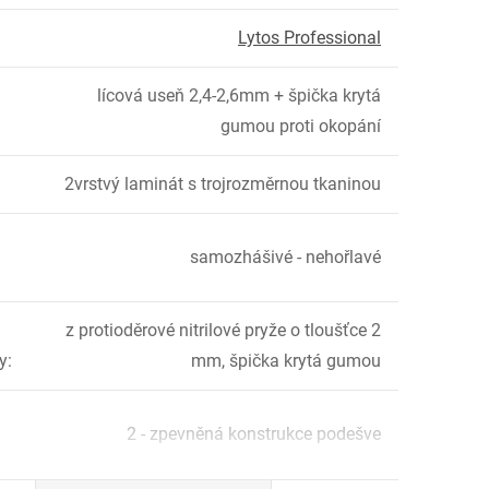
Lytos Professional
lícová useň 2,4-2,6mm + špička krytá
gumou proti okopání
2vrstvý laminát s trojrozměrnou tkaninou
samozhášivé - nehořlavé
z protioděrové nitrilové pryže o tloušťce 2
y
:
mm, špička krytá gumou
2 - zpevněná konstrukce podešve