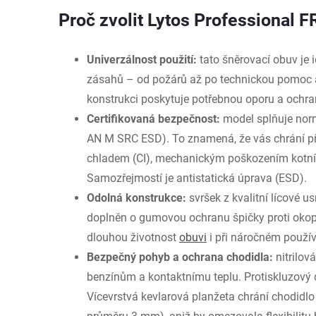
Proč zvolit Lytos Professional 
Univerzálnost použití:
tato šněrovací obuv je 
zásahů – od požárů až po technickou pomoc 
konstrukci poskytuje potřebnou oporu a ochra
Certifikovaná bezpečnost:
model splňuje nor
AN M SRC ESD). To znamená, že vás chrání př
chladem (CI), mechanickým poškozením kotník
Samozřejmostí je antistatická úprava (ESD).
Odolná konstrukce:
svršek z kvalitní lícové u
doplněn o gumovou ochranu špičky proti okop
dlouhou životnost
obuvi
i při náročném použív
Bezpečný pohyb a ochrana chodidla:
nitrilov
benzínům a kontaktnímu teplu. Protiskluzový d
Vícevrstvá kevlarová planžeta chrání chodidlo