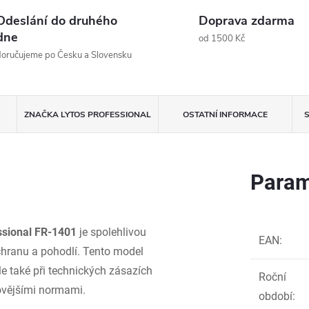
Odeslání do druhého
Doprava zdarma
dne
od 1500 Kč
oručujeme po Česku a Slovensku
ZNAČKA
LYTOS PROFESSIONAL
OSTATNÍ INFORMACE
S
Param
sional FR-1401
je spolehlivou
EAN
:
ochranu a pohodlí. Tento model
ale také při technických zásazích
Roční
ovějšími normami.
období
: