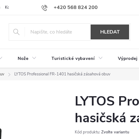
+420 568 824 200
Kontakty
Doprava a platba
Hodnocení obchodu
HLEDAT
Nože
Turistické vybavení
Výprodej
buv
LYTOS Professional FR-1401 hasičská zásahová obuv
LYTOS Pro
hasičská 
Kód produktu:
Zvolte variantu