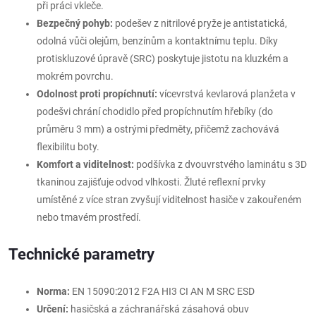
při práci vkleče.
Bezpečný pohyb:
podešev z nitrilové pryže je antistatická,
odolná vůči olejům, benzínům a kontaktnímu teplu. Díky
protiskluzové úpravě (SRC) poskytuje jistotu na kluzkém a
mokrém povrchu.
Odolnost proti propíchnutí:
vícevrstvá kevlarová planžeta v
podešvi chrání chodidlo před propíchnutím hřebíky (do
průměru 3 mm) a ostrými předměty, přičemž zachovává
flexibilitu boty.
Komfort a viditelnost:
podšívka z dvouvrstvého laminátu s 3D
tkaninou zajišťuje odvod vlhkosti. Žluté reflexní prvky
umístěné z více stran zvyšují viditelnost hasiče v zakouřeném
nebo tmavém prostředí.
Technické parametry
Norma:
EN 15090:2012 F2A HI3 CI AN M SRC ESD
Určení:
hasičská a záchranářská zásahová obuv