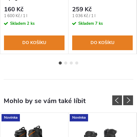
obuv 100ml
160 Kč
259 Kč
Měrná
Měrná
1 600 Kč / 1 l
1 036 Kč / 1 l
cena:
cena:
Skladem
2 ks
Skladem
7 ks
DO KOŠÍKU
DO KOŠÍKU
Novinka
Novinka