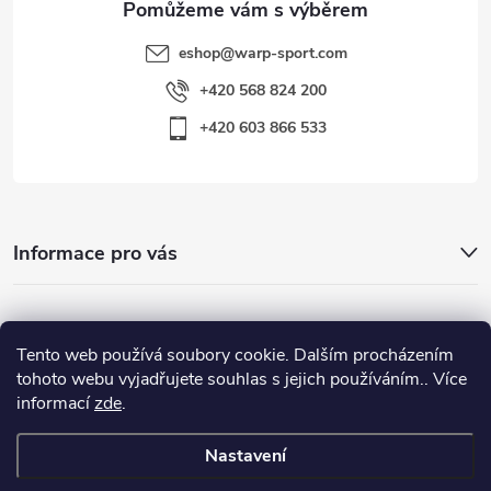
eshop
@
warp-sport.com
+420 568 824 200
+420 603 866 533
Informace pro vás
Nejhledanější
Tento web používá soubory cookie. Dalším procházením
tohoto webu vyjadřujete souhlas s jejich používáním.. Více
informací
zde
.
Důležité odkazy
Nastavení