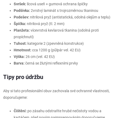
Svršek:
lícová useň + gumová ochrana špičky
Podšívka:
2vrstvý laminát s trojrozměrnou tkaninou
Podešev:
nitrilová pryž (antistatická, odolná olejům a teplu)
Špička:
nitrilová pryž (tl. 2 mm)
Planžeta:
vícevrstvá kevlarová tkanina (odolná proti
propíchnutí)
Tuhost:
kategorie 2 (zpevněná konstrukce)
Hmotnost:
cca 1200 g (půlpár vel. 42 EU)
Výška:
26 cm (vel. 42 EU)
Barva:
černá se žlutými reflexními prvky
Tipy pro údržbu
Aby si tato profesionální obuv zachovala své ochranné vlastnosti,
doporučujeme:
Čištění:
po zásahu odstraňte hrubé nečistoty vodou a
kartáčem, před novým naimpregnováním doporučujeme