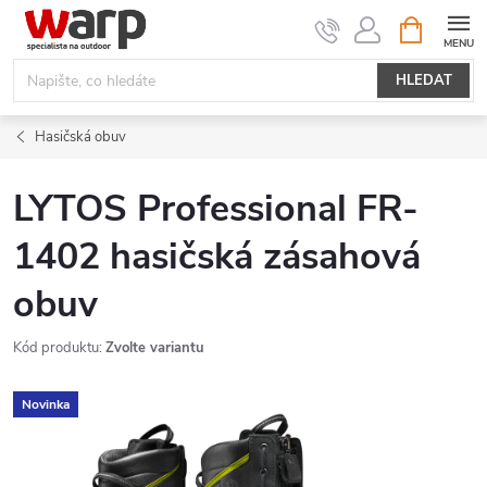
Přejít
NÁKUPNÍ
KOŠÍK
na
obsah
HLEDAT
Hasičská obuv
LYTOS Professional FR-
1402 hasičská zásahová
obuv
Kód produktu:
Zvolte variantu
Novinka