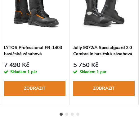
LYTOS Professional FR-1403
Jolly 9072/A Specialguard 2.0
hasičská zásahová
Cambrelle hasičská zásahová
protipořezová obuv třídy 3
obuv s rychlošněrováním
7 490 Kč
5 750 Kč
Skladem
1 pár
Skladem
1 pár
ZOBRAZIT
ZOBRAZIT