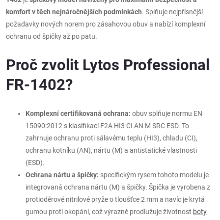
komfort v těch nejnáročnějších podmínkách
. Splňuje nejpřísnější
požadavky nových norem pro zásahovou obuv a nabízí komplexní
ochranu od špičky až po patu.
Proč zvolit Lytos Professional
FR-1402?
Komplexní certifikovaná ochrana:
obuv splňuje normu EN
15090:2012 s klasifikací F2A HI3 CI AN M SRC ESD. To
zahrnuje ochranu proti sálavému teplu (HI3), chladu (CI),
ochranu kotníku (AN), nártu (M) a antistatické vlastnosti
(ESD).
Ochrana nártu a špičky:
specifickým rysem tohoto modelu je
integrovaná ochrana nártu (M) a špičky. Špička je vyrobena z
protioděrové nitrilové pryže o tloušťce 2 mm a navíc je krytá
gumou proti okopání, což výrazně prodlužuje životnost
boty