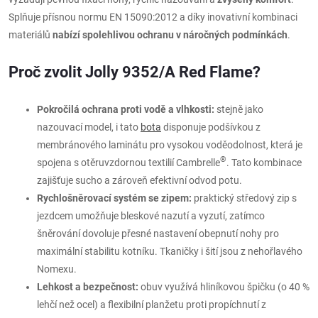
Splňuje přísnou normu EN 15090:2012 a díky inovativní kombinaci
materiálů
nabízí spolehlivou ochranu v náročných podmínkách
.
Proč zvolit Jolly 9352/A Red Flame?
Pokročilá ochrana proti vodě a vlhkosti:
stejně jako
nazouvací model, i tato
bota
disponuje podšívkou z
membránového laminátu pro vysokou voděodolnost, která je
®
spojena s otěruvzdornou textilií Cambrelle
. Tato kombinace
zajišťuje sucho a zároveň efektivní odvod potu.
Rychlošněrovací systém se zipem:
praktický středový zip s
jezdcem umožňuje bleskové nazutí a vyzutí, zatímco
šněrování dovoluje přesné nastavení obepnutí nohy pro
maximální stabilitu kotníku. Tkaničky i šití jsou z nehořlavého
Nomexu.
Lehkost a bezpečnost:
obuv využívá hliníkovou špičku (o 40 %
lehčí než ocel) a flexibilní planžetu proti propíchnutí z