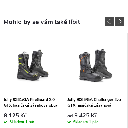
Jolly 9381/GA FireGuard 2.0
Jolly 9065/GA Challenger Evo
GTX hasičská zásahová obuv
GTX hasičská zásahová
s rychlošněrováním
protipořezová obuv
8 125 Kč
9 425 Kč
od
Skladem
1 pár
Skladem
1 pár