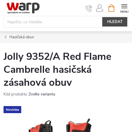
Přejít
NÁKUPNÍ
KOŠÍK
na
obsah
HLEDAT
Hasičská obuv
Jolly 9352/A Red Flame
Cambrelle hasičská
zásahová obuv
Kód produktu:
Zvolte variantu
Novinka