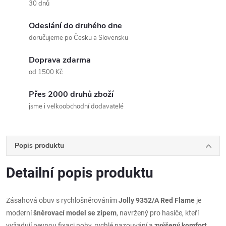
30 dnů
Odeslání do druhého dne
doručujeme po Česku a Slovensku
Doprava zdarma
od 1500 Kč
Přes 2000 druhů zboží
jsme i velkoobchodní dodavatelé
Popis produktu
Detailní popis produktu
Zásahová obuv s rychlošněrováním
Jolly 9352/A Red Flame
je
moderní
šněrovací model se zipem
, navržený pro hasiče, kteří
vyžadují pevnou fixaci nohy, rychlé nazouvání a
zvýšený komfort
.