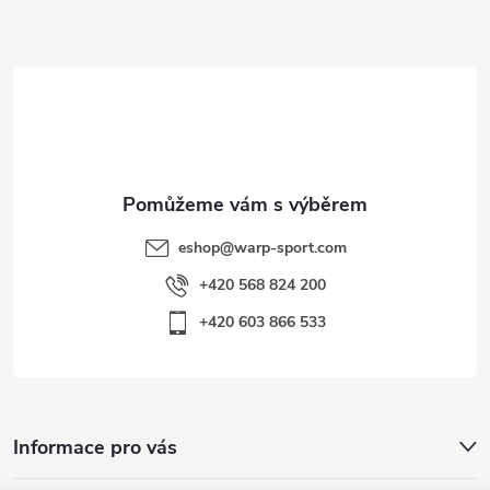
a
t
í
eshop
@
warp-sport.com
+420 568 824 200
+420 603 866 533
Informace pro vás