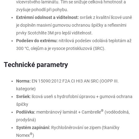
vícevrstvého laminátu. Tím se snižuje celková hmotnost a
zvyšuje pohodlí při pohybu.
Extrémní odolnost a viditelnost:
svršek z kvalitní lícové usně
je doplněn masivní gumovou ochranou špičky a reflexními
prvky Scotchlite 3M pro lepší viditelnost.
Podešev do extrému:
nitrilová podešev odolává teplotám až
300 °C, olejům a je vysoce protiskluzová (SRC).
Technické parametry
Norma:
EN 15090:2012 F2A CI HI3 AN SRC (OOPP III.
kategorie)
Svršek:
lícová useň s hydrofobní úpravou + gumová ochrana
špičky
®
Podšívka:
membránový laminát + Cambrelle
(voděodolná,
prodyšná)
Systém zapínání:
Rychlošněrování se zipem (tkaničky
®
Nomex
)