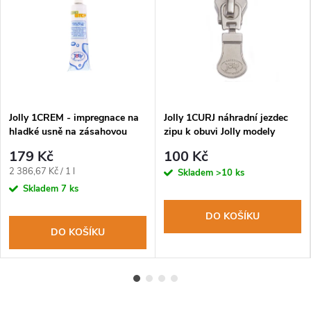
Jolly 1CREM - impregnace na
Jolly 1CURJ náhradní jezdec
hladké usně na zásahovou
zipu k obuvi Jolly modely
obuv
9052-55-65-81
179 Kč
100 Kč
Měrná
2 386,67 Kč / 1 l
Skladem
>10 ks
cena:
Skladem
7 ks
DO KOŠÍKU
DO KOŠÍKU