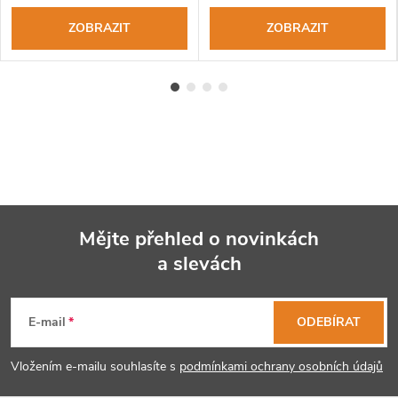
ZOBRAZIT
ZOBRAZIT
Mějte přehled o novinkách
a slevách
Z
á
E-mail
ODEBÍRAT
p
Vložením e-mailu souhlasíte s
podmínkami ochrany osobních údajů