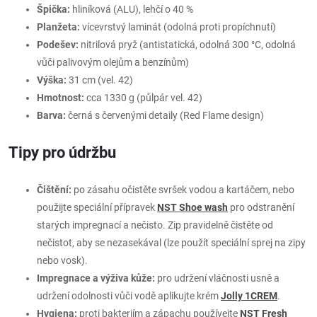
Špička:
hliníková (ALU), lehčí o 40 %
Planžeta:
vícevrstvý laminát (odolná proti propíchnutí)
Podešev:
nitrilová pryž (antistatická, odolná 300 °C, odolná
vůči palivovým olejům a benzínům)
Výška:
31 cm (vel. 42)
Hmotnost:
cca 1330 g (půlpár vel. 42)
Barva:
černá s červenými detaily (Red Flame design)
Tipy pro údržbu
Čištění:
po zásahu očistěte svršek vodou a kartáčem, nebo
použijte speciální přípravek
NST Shoe wash
pro odstranění
starých impregnací a nečisto. Zip pravidelně čistěte od
nečistot, aby se nezasekával (lze použít speciální sprej na zipy
nebo vosk).
Impregnace a výživa kůže:
pro udržení vláčnosti usně a
udržení odolnosti vůči vodě aplikujte krém
Jolly 1CREM
.
Hygiena:
proti bakteriím a zápachu používejte
NST Fresh