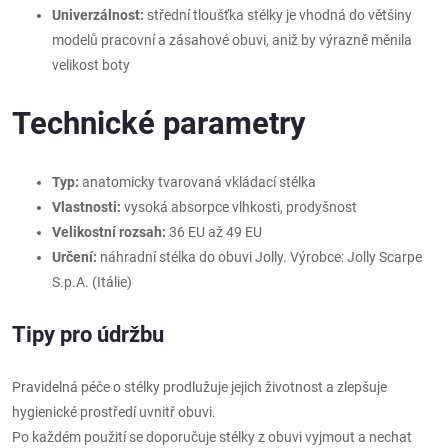
Univerzálnost:
střední tloušťka stélky je vhodná do většiny
modelů pracovní a zásahové obuvi, aniž by výrazně měnila
velikost boty
Technické parametry
Typ:
anatomicky tvarovaná vkládací stélka
Vlastnosti:
vysoká absorpce vlhkosti, prodyšnost
Velikostní rozsah:
36 EU až 49 EU
Určení:
náhradní stélka do obuvi Jolly. Výrobce: Jolly Scarpe
S.p.A. (Itálie)
Tipy pro údržbu
Pravidelná péče o stélky prodlužuje jejich životnost a zlepšuje
hygienické prostředí uvnitř obuvi.
Po každém použití se doporučuje stélky z obuvi vyjmout a nechat