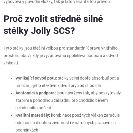
vyhovovaly původní vložky, tak je tato varianta tou pravou.
Proč zvolit středně silné
stélky Jolly SCS?
Tyto stélky jsou ideální volbou pro standardní úpravu vnitřního
prostoru obuvi, kdy je vyžadována spolehlivá podpora a odvod
vlhkosti.
Vynikající odvod potu:
stélky velmi dobře absorbují pot a
umožňují jeho efektivní odvod pryč od chodidla
Anatomická podpora:
jsou navrženy tak, aby poskytovaly
stabilní a pohodlnou základnu pro chodidlo během
celodenního nošení
Kvalitní materiály:
kombinace použitých vláken zaručuje
odolnost a dlouhou životnost i v náročných pracovních
podmínkách