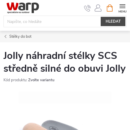
Přejít
NÁKUPNÍ
KOŠÍK
na
obsah
HLEDAT
Stélky do bot
Jolly náhradní stélky SCS
středně silné do obuvi Jolly
Kód produktu:
Zvolte variantu