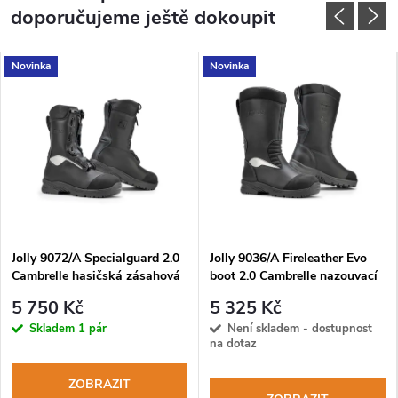
doporučujeme ještě dokoupit
Novinka
Novinka
Jolly 9072/A Specialguard 2.0
Jolly 9036/A Fireleather Evo
Cambrelle hasičská zásahová
boot 2.0 Cambrelle nazouvací
obuv s rychlošněrováním
zásahová obuv
5 750 Kč
5 325 Kč
Skladem
1 pár
Není skladem - dostupnost
na dotaz
ZOBRAZIT