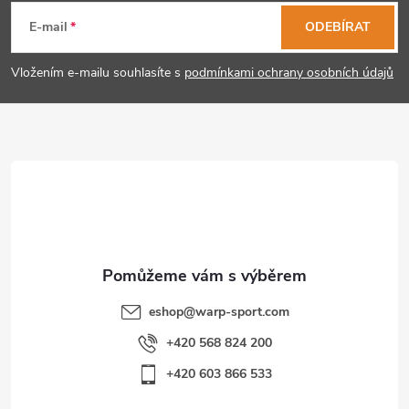
á
E-mail
ODEBÍRAT
p
Vložením e-mailu souhlasíte s
podmínkami ochrany osobních údajů
a
t
í
eshop
@
warp-sport.com
+420 568 824 200
+420 603 866 533