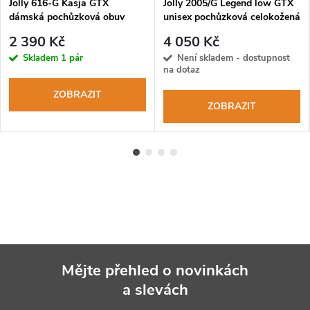
Jolly 616-G Kasja GTX
Jolly 2005/G Legend low GTX
dámská pochůzková obuv
unisex pochůzková celokožená
obuv
2 390 Kč
4 050 Kč
Skladem
1 pár
Není skladem - dostupnost
na dotaz
ZOBRAZIT
ZOBRAZIT
Mějte přehled o novinkách
a slevách
Z