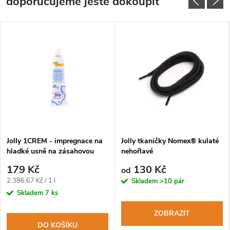
doporučujeme ještě dokoupit
Jolly 1CREM - impregnace na
Jolly tkaničky Nomex® kulaté
hladké usně na zásahovou
nehořlavé
obuv
179 Kč
130 Kč
od
Měrná
2 386,67 Kč / 1 l
Skladem
>10 pár
cena:
Skladem
7 ks
ZOBRAZIT
DO KOŠÍKU