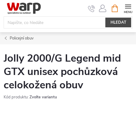
Přejít
NÁKUPNÍ
KOŠÍK
na
obsah
HLEDAT
Policejní obuv
Jolly 2000/G Legend mid
GTX unisex pochůzková
celokožená obuv
Kód produktu:
Zvolte variantu