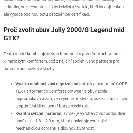
jednotky, bezpečnostní služby i civilní uživatele, kteří hledají lehkou,
ale vysoce odolnou
botu
s rozsáhlou certifikací.
Proč zvolit obuv Jolly 2000/G Legend mid
GTX?
Tento model kombinuje nízkou hmotnost s prvotřídní ochranou a
klimatickým komfortem, což z něj činí spolehlivého partnera pro
náročné pochůzkové služby.
Vysoká odolnost vůči nepřízni počasí:
díky membráně GORE-
TEX Performance Comfort Footwear je obuv zcela
nepromokavá a zároveň vysoce prodyšná, což zajišťuje sucho
a optimální klima uvnitř boty po celý rok.
Kvalitní svrchní materiál:
svršek je vyroben z vodoodpudivé
usně o síle 1,8 – 2,0 mm, která poskytuje vynikající
mechanickou ochranu a dlouhou životnost.