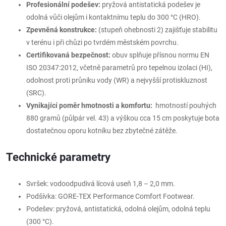
Profesionální podešev:
pryžová antistatická podešev je
odolná vůči olejům i kontaktnímu teplu do 300 °C (HRO).
Zpevněná konstrukce:
(stupeň ohebnosti 2) zajišťuje stabilitu
v terénu i při chůzi po tvrdém městském povrchu.
Certifikovaná bezpečnost:
obuv splňuje přísnou normu EN
ISO 20347:2012, včetně parametrů pro tepelnou izolaci (HI),
odolnost proti průniku vody (WR) a nejvyšší protiskluznost
(SRC).
Vynikající poměr hmotnosti a komfortu:
hmotností pouhých
880 gramů (půlpár vel. 43) a výškou cca 15 cm poskytuje bota
dostatečnou oporu kotníku bez zbytečné zátěže.
Technické parametry
Svršek: vodoodpudivá lícová useň 1,8 – 2,0 mm.
Podšívka: GORE-TEX Performance Comfort Footwear.
Podešev: pryžová, antistatická, odolná olejům, odolná teplu
(300 °C).