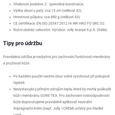
Ohebnost podešve: 2 - zpevněná konstrukce.
Výška obuvi u paty: cca 15 cm (velikost 42).
Hmotnost půlpáru: cca 880 g (velikost 43).
CE certifikace: EN ISO 20347:2012 HI WR HRO FO SRC O2.
Roční období: celoroční. Výrobce: Jolly Scarpe S.p.A. (Itálie).
Tipy pro údržbu
Pravidelná údržba je nezbytná pro zachování funkčnosti membrány
a pružnosti kůže.
Po každém použití nechte obuv volně vyschnout při pokojové
teplotě.
Nevystavujte ji přímým zdrojům tepla, které by mohly poškodit
kůži i membránu GORE-TEX. Pro zachování vodoodpudivosti
kůže doporučujeme pravidelně aplikovat neutrální
impregnační krém (např. Jolly 1CREM) určený pro hladké
usně.