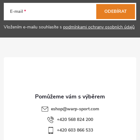
á
E-mail
ODEBÍRAT
p
Vložením e-mailu souhlasíte s
podmínkami ochrany osobních údajů
a
t
í
eshop
@
warp-sport.com
+420 568 824 200
+420 603 866 533