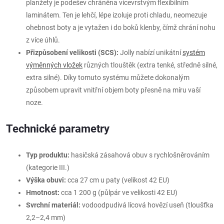
planžety je podešev chráněna vícevrstvým flexibilním
laminátem. Ten je lehčí, lépe izoluje proti chladu, neomezuje
ohebnost boty a je vytažen i do boků klenby, čímž chrání nohu
z více úhlů.
Přizpůsobení velikosti (SCS):
Jolly nabízí unikátní
systém
výměnných vložek
různých tlouštěk (extra tenké, středně silné,
extra silné). Díky tomuto systému můžete dokonalým
způsobem upravit vnitřní objem boty přesně na míru vaší
noze.
Technické parametry
Typ produktu:
hasičská zásahová obuv s rychlošněrováním
(kategorie III.)
Výška obuvi:
cca 27 cm u paty (velikost 42 EU)
Hmotnost:
cca 1 200 g (půlpár ve velikosti 42 EU)
Svrchní materiál:
vodoodpudivá lícová hovězí useň (tloušťka
2,2–2,4 mm)