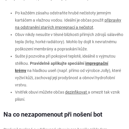
Po každém zásahu odstraňte hrubé nečistoty jemným
kartáčem a vlažnou vodou. Ideální je občas použít
přípravky
na odstranění starých impregnací a nečistot
.
Obuv nikdy nesušte v těsné blízkosti přímých zdrojů sálavého
tepla (krby, horké radiátory). Mohlo by dojít k nevratnému
poškození membrány a popraskání kůže.
Sušte ji pozvolna při pokojové teplotě, ideálně s vyjmutou
stélkou.
Pravidelně aplikujte speciální
impregnační
krémy
na hladkou useň (např. přímo od výrobce Jolly), které
vyživí kůži, zachovají její prodyšnost a obnoví hydrofobní
vrstvu.
Vnitřek obuvi můžete občas
dezinfikovat
a omezit tak vznik
plísní.
Na co nezapomenout při nošení bot