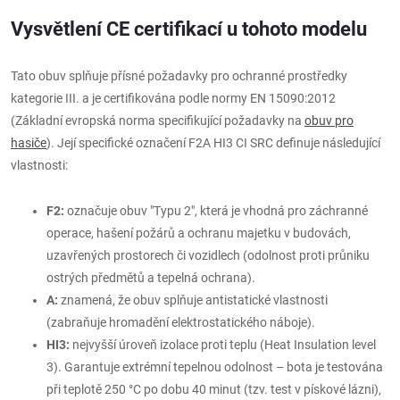
Vysvětlení CE certifikací u tohoto modelu
Tato obuv splňuje přísné požadavky pro ochranné prostředky
kategorie III. a je certifikována podle normy EN 15090:2012
(Základní evropská norma specifikující požadavky na
obuv pro
hasiče
). Její specifické označení F2A HI3 CI SRC definuje následující
vlastnosti:
F2:
označuje obuv "Typu 2", která je vhodná pro záchranné
operace, hašení požárů a ochranu majetku v budovách,
uzavřených prostorech či vozidlech (odolnost proti průniku
ostrých předmětů a tepelná ochrana).
A:
znamená, že obuv splňuje antistatické vlastnosti
(zabraňuje hromadění elektrostatického náboje).
HI3:
nejvyšší úroveň izolace proti teplu (Heat Insulation level
3). Garantuje extrémní tepelnou odolnost – bota je testována
při teplotě 250 °C po dobu 40 minut (tzv. test v pískové lázni),