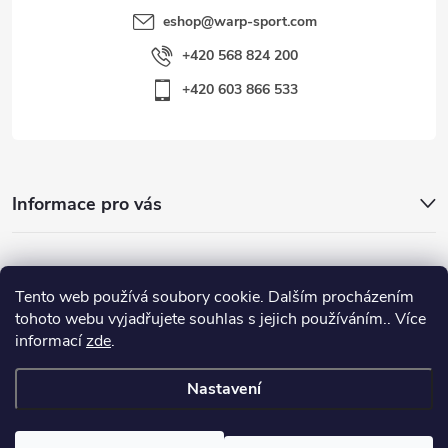
eshop
@
warp-sport.com
+420 568 824 200
+420 603 866 533
Informace pro vás
Nejhledanější
Tento web používá soubory cookie. Dalším procházením
tohoto webu vyjadřujete souhlas s jejich používáním.. Více
informací
zde
.
Důležité odkazy
Nastavení
Copyright 2026
Warp-Sport.com
. Všechna práva vyhrazena.