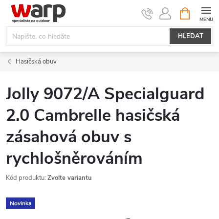
Přejít
NÁKUPNÍ
KOŠÍK
na
obsah
HLEDAT
Hasičská obuv
Jolly 9072/A Specialguard
2.0 Cambrelle hasičská
zásahová obuv s
rychlošněrováním
Kód produktu:
Zvolte variantu
Novinka