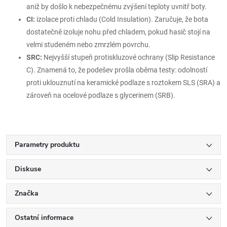
aniž by došlo k nebezpečnému zvýšení teploty uvnitř boty.
CI:
izolace proti chladu (Cold Insulation). Zaručuje, že bota
dostatečně izoluje nohu před chladem, pokud hasič stojí na
velmi studeném nebo zmrzlém povrchu.
SRC:
Nejvyšší stupeň protiskluzové ochrany (Slip Resistance
C). Znamená to, že podešev prošla oběma testy: odolností
proti uklouznutí na keramické podlaze s roztokem SLS (SRA) a
zároveň na ocelové podlaze s glycerinem (SRB).
Parametry produktu
Diskuse
Značka
Ostatní informace