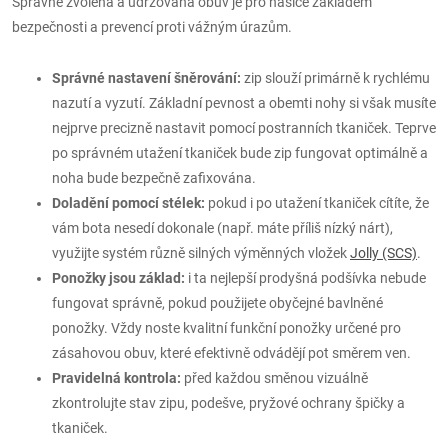
Správně zvolená a udržovaná obuv je pro hasiče základem
bezpečnosti a prevencí proti vážným úrazům.
Správné nastavení šněrování:
zip slouží primárně k rychlému
nazutí a vyzutí. Základní pevnost a obemti nohy si však musíte
nejprve precizně nastavit pomocí postranních tkaniček. Teprve
po správném utažení tkaniček bude zip fungovat optimálně a
noha bude bezpečně zafixována.
Doladění pomocí stélek:
pokud i po utažení tkaniček cítíte, že
vám bota nesedí dokonale (např. máte příliš nízký nárt),
využijte systém různě silných výměnných vložek
Jolly (SCS)
.
Ponožky jsou základ:
i ta nejlepší prodyšná podšívka nebude
fungovat správně, pokud použijete obyčejné bavlněné
ponožky. Vždy noste kvalitní funkční ponožky určené pro
zásahovou obuv, které efektivně odvádějí pot směrem ven.
Pravidelná kontrola:
před každou směnou vizuálně
zkontrolujte stav zipu, podešve, pryžové ochrany špičky a
tkaniček.