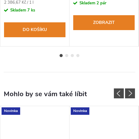
Měrná
2 386,67 Kč / 1 l
Skladem
2 pár
cena:
Skladem
7 ks
ZOBRAZIT
DO KOŠÍKU
Novinka
Novinka