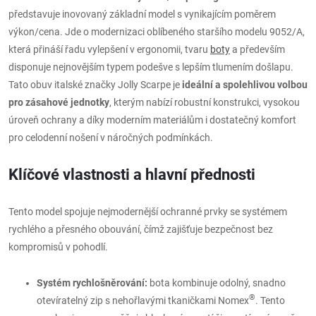
představuje inovovaný základní model s vynikajícím poměrem
výkon/cena. Jde o modernizaci oblíbeného staršího modelu 9052/A,
která přináší řadu vylepšení v ergonomii, tvaru
boty
a především
disponuje nejnovějším typem podešve s lepším tlumením došlapu.
Tato obuv italské značky Jolly Scarpe je
ideální a spolehlivou volbou
pro zásahové jednotky
, kterým nabízí robustní konstrukci, vysokou
úroveň ochrany a díky moderním materiálům i dostatečný komfort
pro celodenní nošení v náročných podmínkách.
Klíčové vlastnosti a hlavní přednosti
Tento model spojuje nejmodernější ochranné prvky se systémem
rychlého a přesného obouvání, čímž zajišťuje bezpečnost bez
kompromisů v pohodlí.
Systém rychlošněrování:
bota kombinuje odolný, snadno
®
otevíratelný zip s nehořlavými tkaničkami Nomex
. Tento