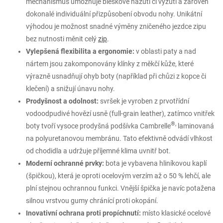
mechanismus umožňuje bleskové nazutí či vyzutí a zároveň
dokonalé individuální přizpůsobení obvodu nohy. Unikátní
výhodou je možnost snadné výměny zničeného jezdce zipu
bez nutnosti měnit celý
zip
.
Vylepšená flexibilita a ergonomie:
v oblasti paty a nad
nártem jsou zakomponovány klínky z měkčí kůže, které
výrazně usnadňují ohyb boty (například při chůzi z kopce či
klečení) a snižují únavu nohy.
Prodyšnost a odolnost:
svršek je vyroben z prvotřídní
vodoodpudivé hovězí usně (full-grain leather), zatímco vnitřek
®,
boty tvoří vysoce prodyšná podšívka Cambrelle
laminovaná
na polyuretanovou membránu. Tato efektivně odvádí vlhkost
od chodidla a udržuje příjemné klima uvnitř bot.
Moderní ochranné prvky:
bota je vybavena hliníkovou kaplí
(špičkou), která je oproti ocelovým verzím až o 50 % lehčí, ale
plní stejnou ochrannou funkci. Vnější špička je navíc potažena
silnou vrstvou gumy chránící proti okopání.
Inovativní ochrana proti propíchnutí:
místo klasické ocelové