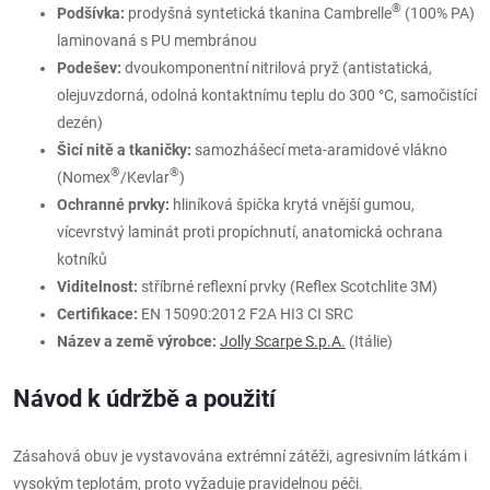
®
Podšívka:
prodyšná syntetická tkanina Cambrelle
(100% PA)
laminovaná s PU membránou
Podešev:
dvoukomponentní nitrilová pryž (antistatická,
olejuvzdorná, odolná kontaktnímu teplu do 300 °C, samočistící
dezén)
Šicí nitě a tkaničky:
samozhášecí meta-aramidové vlákno
®
®
(Nomex
/Kevlar
)
Ochranné prvky:
hliníková špička krytá vnější gumou,
vícevrstvý laminát proti propíchnutí, anatomická ochrana
kotníků
Viditelnost:
stříbrné reflexní prvky (Reflex Scotchlite 3M)
Certifikace:
EN 15090:2012 F2A HI3 CI SRC
Název a země výrobce:
Jolly Scarpe S.p.A.
(Itálie)
Návod k údržbě a použití
Zásahová obuv je vystavována extrémní zátěži, agresivním látkám i
vysokým teplotám, proto vyžaduje pravidelnou péči.