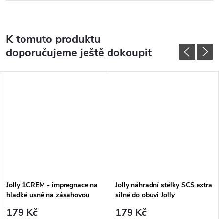
K tomuto produktu
doporučujeme ještě dokoupit
Jolly 1CREM - impregnace na
Jolly náhradní stélky SCS extra
hladké usně na zásahovou
silné do obuvi Jolly
obuv
179 Kč
179 Kč