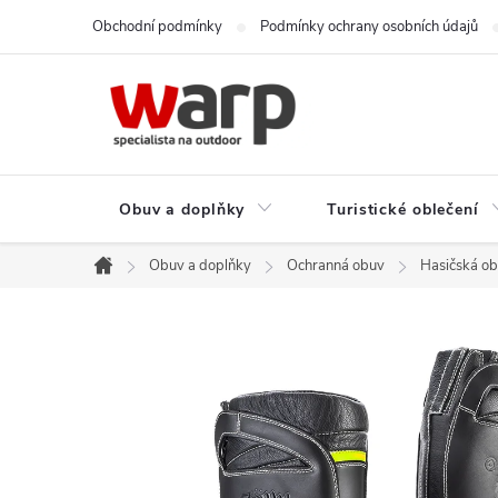
Přejít
Obchodní podmínky
Podmínky ochrany osobních údajů
na
obsah
Obuv a doplňky
Turistické oblečení
Obuv a doplňky
Ochranná obuv
Hasičská o
Domů