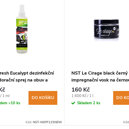
resh Eucalypt dezinfekční
NST Le Cirage black černý
orační sprej na obuv a
impregnační vosk na černo
ení 125ml
obuv 100ml
Kč
160 Kč
Měrná
/ 1 ml
1 600 Kč / 1 l
DO KOŠÍKU
DO KO
cena:
adem
>10 ks
Skladem
2 ks
Kód:
NST-NSPF125NEW
Kód