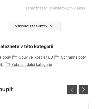
samozhášecí z kevlarových vláken
VŠECHNY PARAMETRY
aleznete v této kategorii
á obuv
,
Obuv velikost 47 EU
,
Ochranné boty
EU
,
Zobrazit další kategorie
oupit