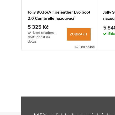
1405
Jolly 9036/A Fireleather Evo boot
Jolly
práce
2.0 Cambrelle nazouvací
nazou
zásahová obuv
hasič
5 325 Kč
5 84
Není skladem -
Skl
BRAZIT
ZOBRAZIT
dostupnost na
dotaz
Kód:
LYP0065
Kód:
JOL00498