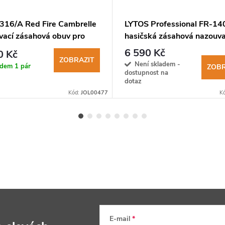
 9316/A Red Fire Cambrelle
LYTOS Professional FR-14
vací zásahová obuv pro
hasičská zásahová nazouva
e
obuv
6 590 Kč
0 Kč
ZOBRAZIT
Není skladem -
adem
1 pár
ZOBR
dostupnost na
dotaz
Kód:
JOL00477
K
E-mail