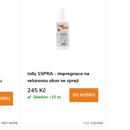
Jolly 1SPRA - impregnace na
HEY - I
u
velurovou obuv ve spreji
impregn
usně
245 Kč
2 700
DO KOŠÍKU
Měrná
1 350 Kč / 
Skladem
>10 ks
ŠÍKU
cena:
Sklad
:
NST-NCPB
Kód:
130408