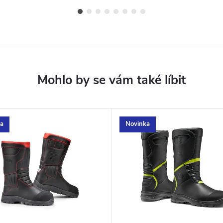
a
Novinka