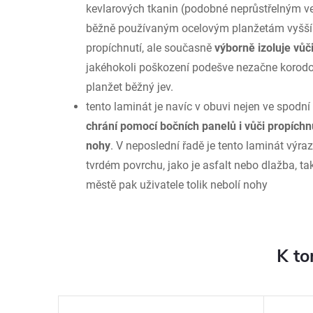
kevlarových tkanin (podobné neprůstřelným ve
běžně používaným ocelovým planžetám vyšší 
propíchnutí, ale současně
výborně izoluje vůč
jakéhokoli poškození podešve nezačne korodo
planžet běžný jev.
tento laminát je navíc v obuvi nejen ve spodní
chrání pomocí bočních panelů i vůči propíchnu
nohy
. V neposlední řadě je tento laminát výra
tvrdém povrchu, jako je asfalt nebo dlažba, ta
městě pak uživatele tolik nebolí nohy
K to