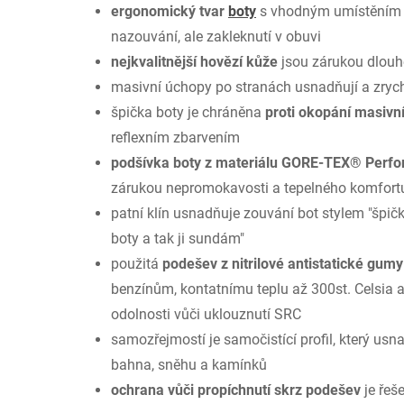
ergonomický tvar
boty
s vhodným umístěním fl
nazouvání, ale zakleknutí v obuvi
nejkvalitnější hovězí kůže
jsou zárukou dlouhé
masivní úchopy po stranách usnadňují a zrych
špička boty je chráněna
proti okopání masivn
reflexním zbarvením
podšívka boty z materiálu GORE-TEX® Perf
zárukou nepromokavosti a tepelného komfort
patní klín usnadňuje zouvání bot stylem "špič
boty a tak ji sundám"
použitá
podešev z nitrilové antistatické gumy
benzínům, kontatnímu teplu až 300st. Celsia a 
odolnosti vůči uklouznutí SRC
samozřejmostí je samočistící profil, který u
bahna, sněhu a kamínků
ochrana vůči propíchnutí skrz podešev
je řeš