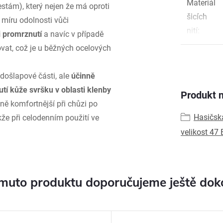
Materiál
stám), který nejen že má oproti
šicích
míru odolnosti vůči
nití
:
i promrznutí
a navíc v případě
vat, což je u běžných ocelových
 došlapové části, ale
účinně
tí kůže svršku v oblasti klenby
Produkt n
zně komfortnější při chůzi po
Hasičsk
kže při celodenním použití ve
velikost 47 
muto produktu doporučujeme ještě dok