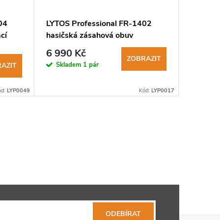
04
LYTOS Professional FR-1402
Jolly 9
cí
hasičská zásahová obuv
Cambrel
obuv s 
6 990 Kč
5 750
ZOBRAZIT
Skladem
1 pár
Sklad
AZIT
ód:
LYP0049
Kód:
LYP0017
ODEBÍRAT