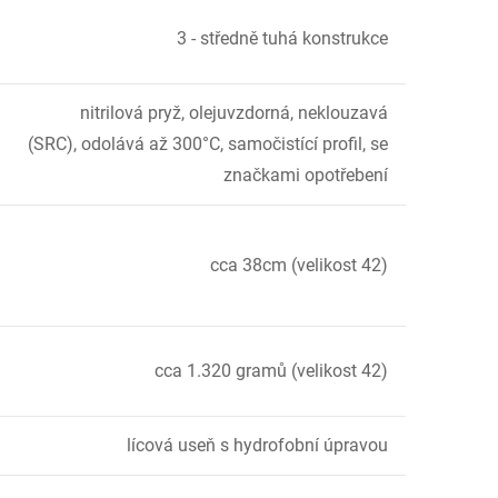
3 - středně tuhá konstrukce
nitrilová pryž, olejuvzdorná, neklouzavá
(SRC), odolává až 300°C, samočistící profil, se
značkami opotřebení
cca 38cm (velikost 42)
cca 1.320 gramů (velikost 42)
lícová useň s hydrofobní úpravou