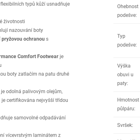
exibilních typů kůží usnadňuje
Ohebnost
podešve
:
 životnosti
lují nazouvání boty
Typ
í pryžovou ochranou
s
podešve
:
ormance Comfort Footwear
je
u
Výška
kou boty zatlačím na patu druhé
obuvi u
paty
:
je odolná palivovým olejům,
Hmotnost
je certifikována nejvyšší třídou
půlpáru
:
snadňuje samovolné odpadávání
Svršek
:
ení vícevrstvým laminátem z