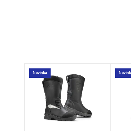
Novinka
Novink