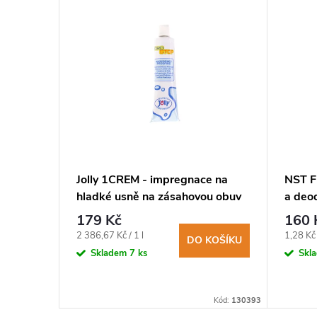
ení
Jolly 1CREM - impregnace na
NST F
hladké usně na zásahovou obuv
a deod
obleč
179 Kč
160 
Měrná
Měrná
2 386,67 Kč / 1 l
1,28 Kč 
DO KOŠÍKU
cena:
cena:
KOŠÍKU
Skladem
7 ks
Skl
Kód:
130394
Kód:
130393