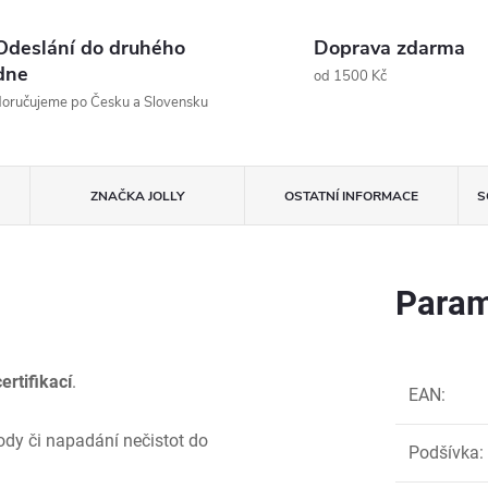
Odeslání do druhého
Doprava zdarma
dne
od 1500 Kč
oručujeme po Česku a Slovensku
ZNAČKA
JOLLY
OSTATNÍ INFORMACE
S
Param
ertifikací
.
EAN
:
dy či napadání nečistot do
Podšívka
: