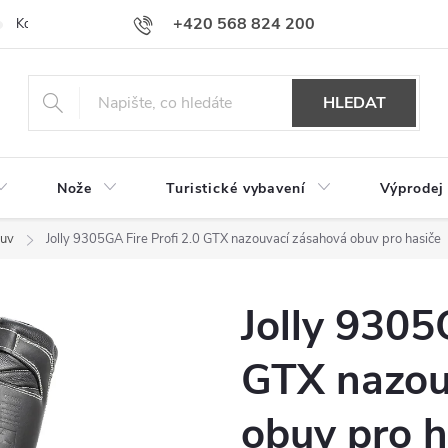
+420 568 824 200
Kontakty
Doprava a platba
Hodnocení obchodu
HLEDAT
Nože
Turistické vybavení
Výprodej
buv
Jolly 9305GA Fire Profi 2.0 GTX nazouvací zásahová obuv pro hasiče
Jolly 9305
GTX nazou
obuv pro h