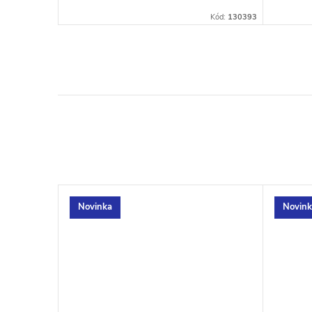
Kód:
130408
Kód:
130393
Novinka
Novink