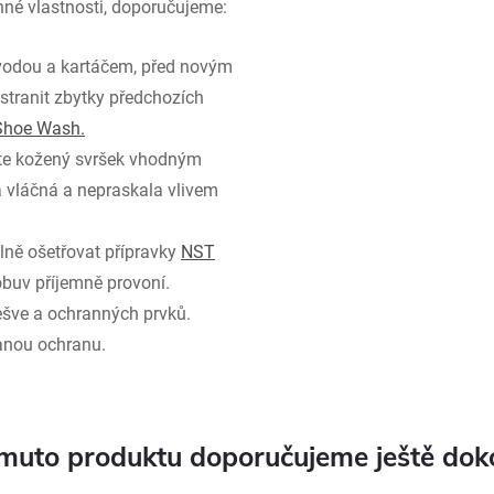
nné vlastnosti, doporučujeme:
 vodou a kartáčem, před novým
ranit zbytky předchozích
Shoe Wash.
jte kožený svršek vhodným
a vláčná a nepraskala vlivem
lně ošetřovat přípravky
NST
 obuv příjemně provoní.
dešve a ochranných prvků.
anou ochranu.
muto produktu doporučujeme ještě dok