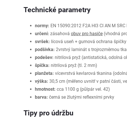
Technické parametry
normy:
EN 15090:2012 F2A HI3 CI AN M SRC
určení:
zásahová
obuv pro hasiče
(vhodná pro
svršek:
lícová useň + gumová ochrana špičky 
podšívka:
2vrstvý laminát s trojrozměrnou tk
podešev:
nitrilová pryž (antistatická, odolná o
špička:
nitrilová pryž (tl. 2 mm)
planžeta:
vícevrstvá kevlarová tkanina (odolná
výška:
30,5 cm (měřeno uvnitř v patní části, ve
hmotnost:
cca 1100 g (půlpár vel. 42)
barva:
černá se žlutými reflexními prvky
Tipy pro údržbu