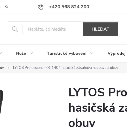
+420 568 824 200
Kontakty
Doprava a platba
Hodnocení obchodu
HLEDAT
Nože
Turistické vybavení
Výprodej
buv
LYTOS Professional FR-1404 hasičská zásahová nazouvací obuv
LYTOS Pro
hasičská 
obuv