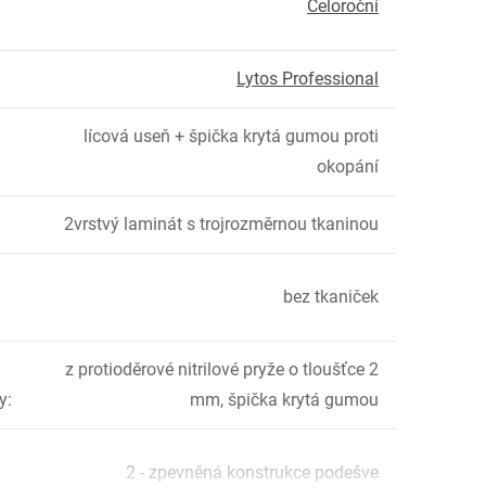
Celoroční
Lytos Professional
lícová useň + špička krytá gumou proti
okopání
2vrstvý laminát s trojrozměrnou tkaninou
bez tkaniček
z protioděrové nitrilové pryže o tloušťce 2
y
:
mm, špička krytá gumou
2 - zpevněná konstrukce podešve