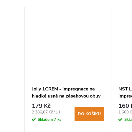
e na
Jolly 1CREM - impregnace na
NST L
hladké usně na zásahovou obuv
impre
obuv 
179 Kč
160 
KOŠÍKU
Měrná
Měrná
2 386,67 Kč / 1 l
1 600 Kč
DO KOŠÍKU
cena:
cena:
Skladem
7 ks
Skl