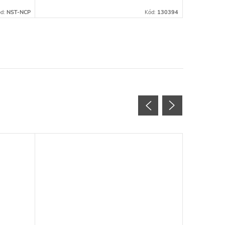
ód:
NST-NCP
Kód:
130394
Novinka