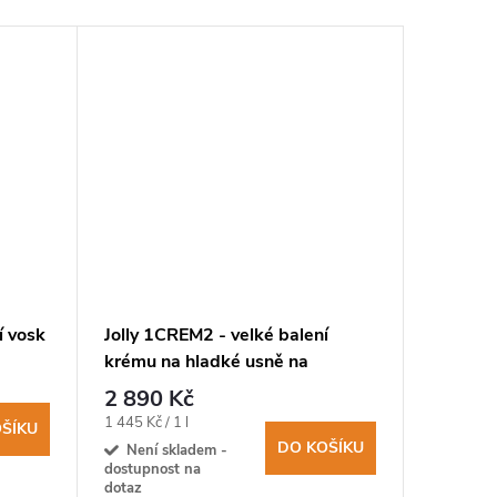
í vosk
Jolly 1CREM2 - velké balení
HEY - I
krému na hladké usně na
impregn
zásahovou obuv
usně
2 890 Kč
2 700
Měrná
Měrná
1 445 Kč / 1 l
1 350 Kč / 
ŠÍKU
cena:
cena:
DO KOŠÍKU
Není skladem -
Sklad
dostupnost na
dotaz