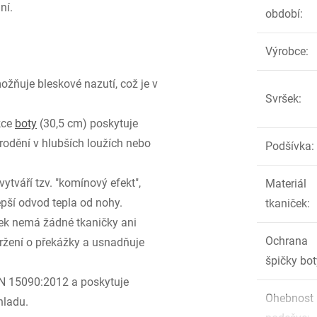
ní.
období
:
Výrobce
:
žňuje bleskové nazutí, což je v
Svršek
:
kce
boty
(30,5 cm) poskytuje
brodění v hlubších loužích nebo
Podšívka
:
 vytváří tzv. "komínový efekt",
Materiál
epší odvod tepla od nohy.
tkaniček
:
ek nemá žádné tkaničky ani
Ochrana
tržení o překážky a usnadňuje
špičky bot
N 15090:2012 a poskytuje
Ohebnost
hladu.