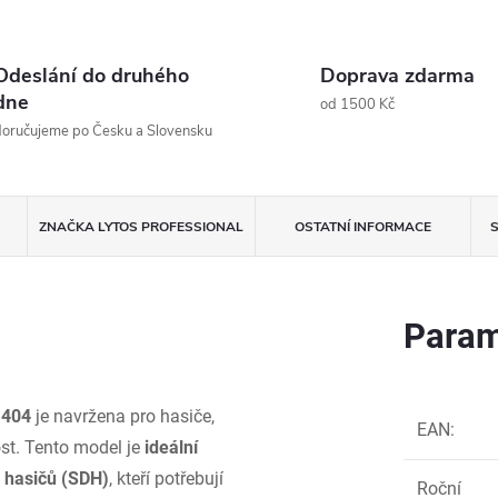
Odeslání do druhého
Doprava zdarma
dne
od 1500 Kč
oručujeme po Česku a Slovensku
ZNAČKA
LYTOS PROFESSIONAL
OSTATNÍ INFORMACE
S
Param
1404
je navržena pro hasiče,
EAN
:
ost. Tento model je
ideální
k hasičů (SDH)
, kteří potřebují
Roční