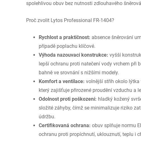
spolehlivou obuv bez nutnosti zdlouhavého šněrová
Proč zvolit Lytos Professional FR-1404?
Rychlost a praktičnost:
absence šněrování umo
případě poplachu klíčové.
Výhoda nazouvací konstrukce:
vyšší konstru
lepší ochranu proti natečení vody vrchem při 
bahně ve srovnání s nižšími modely.
Komfort a ventilace:
volnější střih okolo lýtka
který zajišťuje přirozené proudění vzduchu a l
Odolnost proti poškození:
hladký kožený svrš
složité záhyby, čímž se minimalizuje riziko za
údržbu.
Certifikovaná ochrana:
obuv splňuje normu E
ochranu proti propíchnutí, uklouznutí, teplu i c