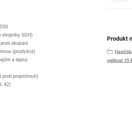
podešve
:
 ESD
 strojníky, SDH)
Produkt n
proti okopání
aninou (prodyšná)
Hasičsk
lejům a teplu)
velikost 35 
 proti propíchnutí)
l. 42)