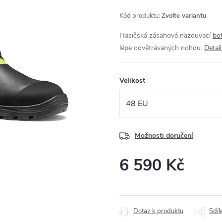
Kód produktu:
Zvolte variantu
Hasičská zásahová nazouvací
bo
lépe odvětrávaných nohou.
Detai
Velikost
Možnosti doručení
6 590 Kč
Měrná
cena:
Dotaz k produktu
Sdíl