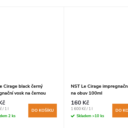
e Cirage black černý
NST Le Cirage impregnačn
gnační vosk na černou
na obuv 100ml
100ml
Kč
160 Kč
Měrná
 / 1 l
1 600 Kč / 1 l
DO KOŠÍKU
DO KO
cena:
adem
2 ks
Skladem
>10 ks