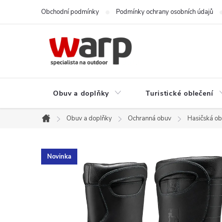
Přejít
Obchodní podmínky
Podmínky ochrany osobních údajů
na
obsah
Obuv a doplňky
Turistické oblečení
Obuv a doplňky
Ochranná obuv
Hasičská o
Domů
Novinka