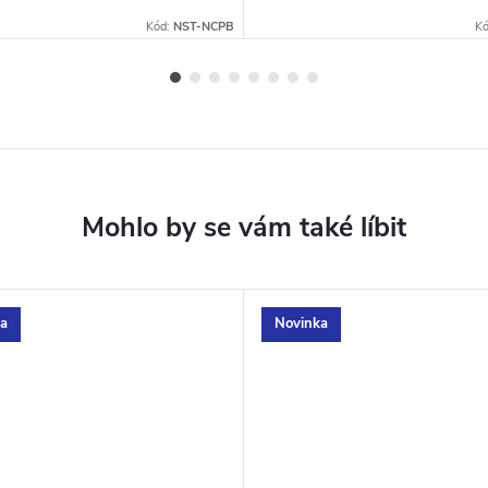
Kód:
NST-NCPB
K
a
Novinka