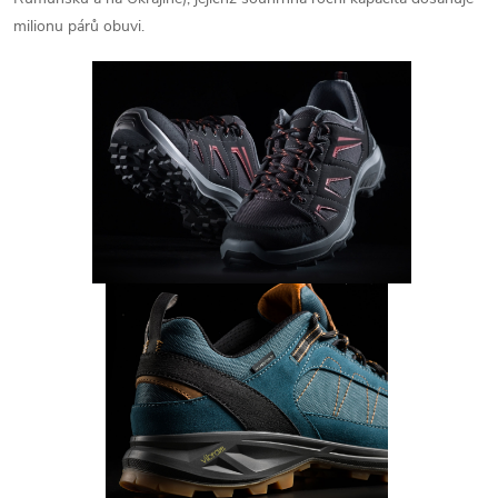
milionu párů obuvi.