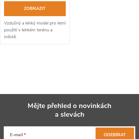
ZOBRAZIT
Vzdušný a lehký model pro letní
použití v lehkém terénu a
městě.
O
v
l
á
Mějte přehled o novinkách
d
a slevách
Z
a
á
c
E-mail
ODEBÍRAT