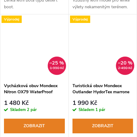
Lehká letní bota typu desert
Vzdušný letní model pro lehké
boot.
výlety nekamenitým terénem.
Výprodej
Výprodej
–25 %
–20 %
1 990 Kč
2 490 Kč
Vycházková obuv Mondeox
Turistická obuv Mondeox
Nitron OX79 WaterProof
Outlander HydorTex marrone
marrone
1 480 Kč
1 990 Kč
Skladem
2 pár
Skladem
1 pár
ZOBRAZIT
ZOBRAZIT