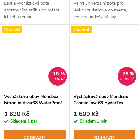
Lehká vycházková bota
Velmi univerzální bota pro
sportovního střihu do města i
lehkou turistiku a do města,
lehkého terénu.
verze s podešví Mulaz.
Výprodej
Výprodej
–18 %
–26 %
1 990 Kč
2 190 Kč
Vycházková obuv Mondeox
Vycházková obuv Mondeox
Nitron mid var38 WaterProof
Cosmic low 66 HydorTex
marrone
corteccia arancio
1 630 Kč
1 600 Kč
Skladem
1 pár
Skladem
1 pár
ZOBRAZIT
ZOBRAZIT