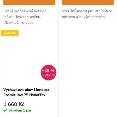
Lehká vycházková bota do
Vzdušný model pro letní výlety
města i lehkého terénu,
městem a lehkým terénem.
tříčtvrteční model.
Výprodej
–29 %
2 350 Kč
Vycházková obuv Mondeox
Cosmic low 75 HydorTex
wool-mimetico
1 660 Kč
Skladem
1 pár