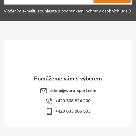
p
í
Vložením e-mailu souhlasíte s
podmínkami ochrany osobních údajů
p
a
r
t
v
í
k
y
v
eshop
@
warp-sport.com
ý
+420 568 824 200
p
+420 603 866 533
i
s