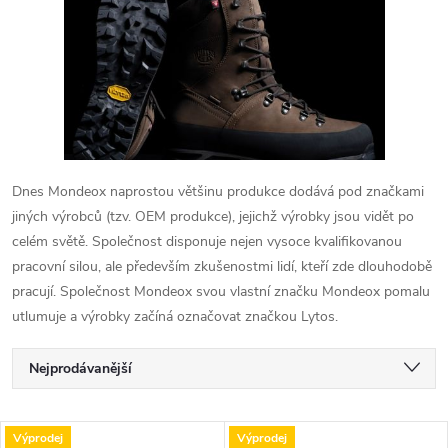
Dnes Mondeox naprostou většinu produkce dodává pod značkami
jiných výrobců (tzv. OEM produkce), jejichž výrobky jsou vidět po
celém světě. Společnost disponuje nejen vysoce kvalifikovanou
pracovní silou, ale především zkušenostmi lidí, kteří zde dlouhodobě
pracují. Společnost Mondeox svou vlastní značku Mondeox pomalu
utlumuje a výrobky začíná označovat značkou Lytos.
Ř
Nejprodávanější
a
Nejlevnější
V
Výprodej
Výprodej