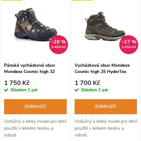
Nejdražší
z
ý
Abecedně
e
p
n
i
–28 %
–27 %
2 450 Kč
2 350 Kč
í
s
p
Pánská vycházková obuv
Vycházková obuv Mondeox
Mondeox Cosmic high 32
Cosmic high 25 HydorTex
p
HydorTex wool-mimetico
corteccia arancio
r
1 750 Kč
1 700 Kč
r
Skladem
2 pár
Skladem
2 pár
o
o
ZOBRAZIT
ZOBRAZIT
d
d
Vzdušný a lehký model pro letní
Vzdušný a lehký model pro letní
u
použití v lehkém terénu a
použití v lehkém terénu a
městě.
městě.
u