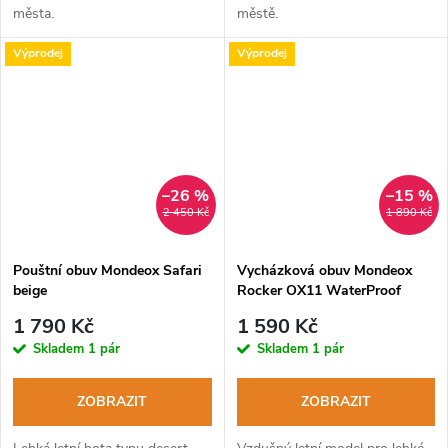
města.
městě.
Výprodej
Výprodej
–26 %
–15 %
2 450 Kč
1 890 Kč
Pouštní obuv Mondeox Safari
Vycházková obuv Mondeox
beige
Rocker OX11 WaterProof
corteccia
1 790 Kč
1 590 Kč
Skladem
1 pár
Skladem
1 pár
ZOBRAZIT
ZOBRAZIT