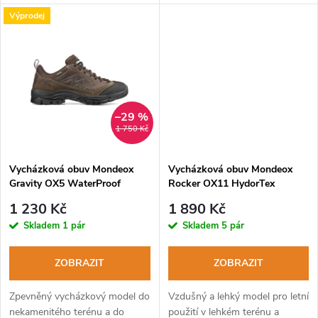
k
Výprodej
k
t
t
ů
ů
–29 %
1 750 Kč
Vycházková obuv Mondeox
Vycházková obuv Mondeox
Gravity OX5 WaterProof
Rocker OX11 HydorTex
corteccia
corteccia
1 230 Kč
1 890 Kč
Skladem
1 pár
Skladem
5 pár
ZOBRAZIT
ZOBRAZIT
Zpevněný vycházkový model do
Vzdušný a lehký model pro letní
nekamenitého terénu a do
použití v lehkém terénu a