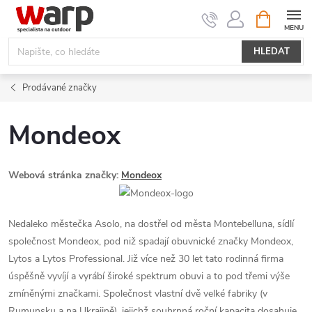
Přejít
NÁKUPNÍ
KOŠÍK
na
obsah
HLEDAT
Prodávané značky
Mondeox
Webová stránka značky:
Mondeox
Nedaleko městečka Asolo, na dostřel od města Montebelluna, sídlí
společnost Mondeox, pod niž spadají obuvnické značky Mondeox,
Lytos a Lytos Professional. Již více než 30 let tato rodinná firma
úspěšně vyvíjí a vyrábí široké spektrum obuvi a to pod třemi výše
zmíněnými značkami. Společnost vlastní dvě velké fabriky (v
Rumunsku a na Ukrajině), jejichž souhrnná roční kapacita dosahuje