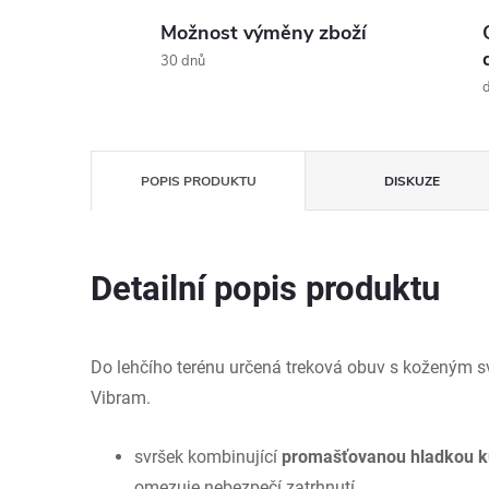
Možnost výměny zboží
30 dnů
d
POPIS PRODUKTU
DISKUZE
Detailní popis produktu
Do lehčího terénu určená treková obuv s koženým sv
Vibram.
svršek kombinující
promašťovanou hladkou k
omezuje nebezpečí zatrhnutí