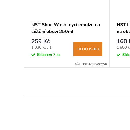
rej do
NST Shoe Wash mycí emulze na
NST L
čištění obuvi 250ml
na ob
259 Kč
160 
Měrná
Měrná
1 036 Kč / 1 l
1 600 Kč
KOŠÍKU
DO KOŠÍKU
cena:
cena:
Skladem
7 ks
Skl
-NSPF250NEW
Kód:
NST-NSPWC250