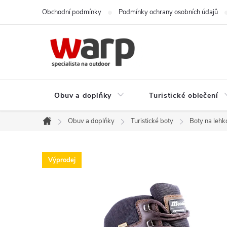
Přejít
Obchodní podmínky
Podmínky ochrany osobních údajů
na
obsah
Obuv a doplňky
Turistické oblečení
Obuv a doplňky
Turistické boty
Boty na lehko
Domů
Výprodej