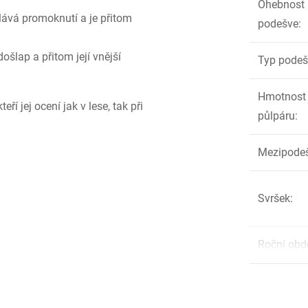
Ohebnost
lává promoknutí a je přitom
podešve
:
šlap a přitom její vnější
Typ podeš
Hmotnost
ří jej ocení jak v lese, tak při
půlpáru
:
Mezipode
Svršek
:
Roční obd