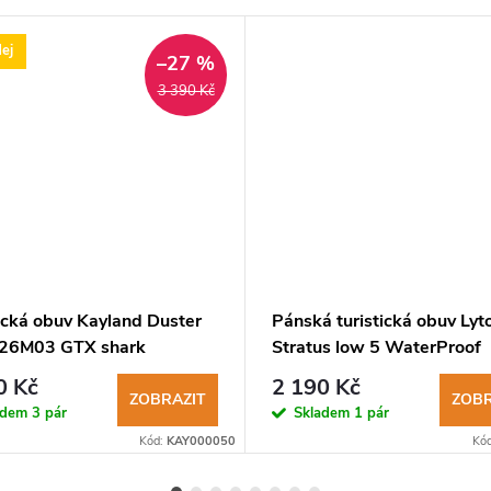
ej
–27 %
3 390 Kč
ická obuv Kayland Duster
Pánská turistická obuv Lyt
26M03 GTX shark
Stratus low 5 WaterProof
marrone
0 Kč
2 190 Kč
ZOBRAZIT
ZOBR
adem
3 pár
Skladem
1 pár
Kód:
KAY000050
Kó