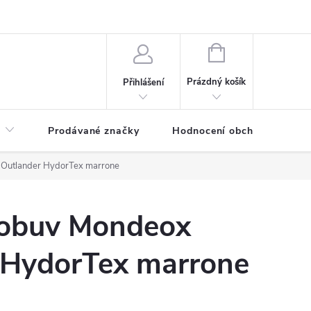
NÁKUPNÍ
KOŠÍK
Prázdný košík
Přihlášení
Prodávané značky
Hodnocení obchodu
x Outlander HydorTex marrone
á obuv Mondeox
 HydorTex marrone