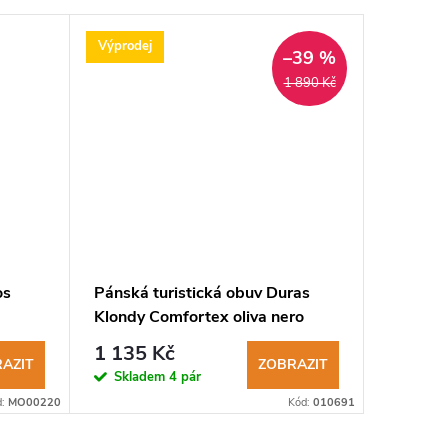
Výprodej
Výprodej
–39 %
1 890 Kč
os
Pánská turistická obuv Duras
Pánská 
Klondy Comfortex oliva nero
Summit 
anthraci
1 135 Kč
1 700
AZIT
ZOBRAZIT
Skladem
4 pár
Sklad
d:
MO00220
Kód:
010691