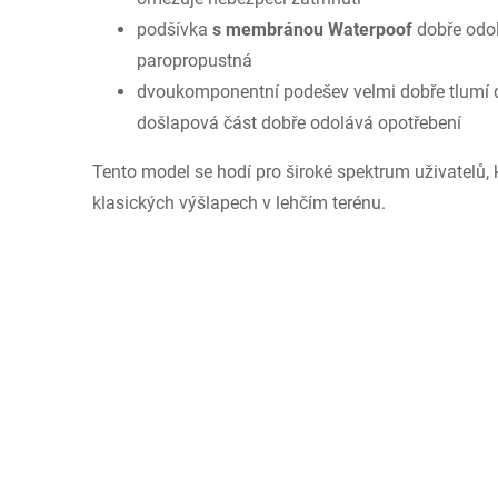
podšívka
s membránou Waterpoof
dobře odo
paropropustná
dvoukomponentní podešev velmi dobře tlumí do
došlapová část dobře odolává opotřebení
Tento model se hodí pro široké spektrum uživatelů, kte
klasických výšlapech v lehčím terénu.