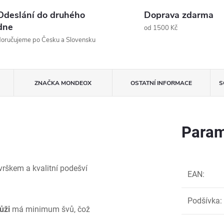
Odeslání do druhého
Doprava zdarma
dne
od 1500 Kč
oručujeme po Česku a Slovensku
ZNAČKA
MONDEOX
OSTATNÍ INFORMACE
S
Param
rškem a kvalitní podešví
EAN
:
Podšívka
:
ůži
má minimum švů, čož