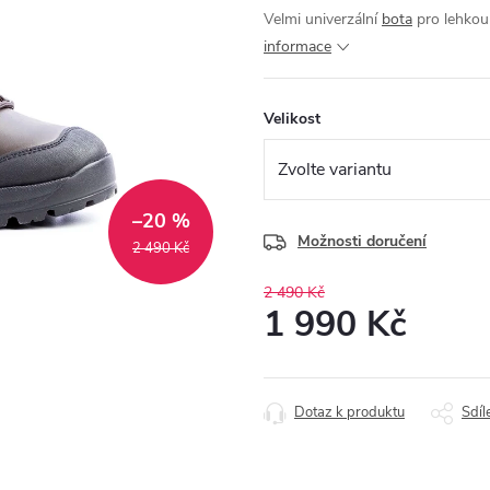
Velmi univerzální
bota
pro lehkou 
informace
Velikost
–20 %
Možnosti doručení
2 490 Kč
2 490 Kč
1 990 Kč
Měrná
cena:
Dotaz k produktu
Sdíl