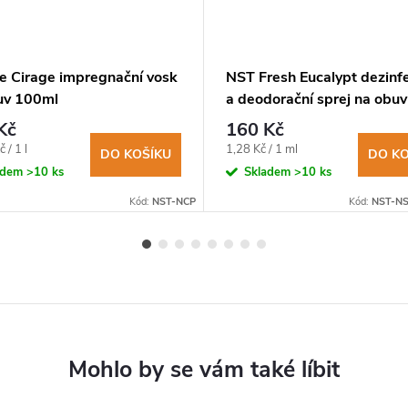
e Cirage impregnační vosk
NST Fresh Eucalypt dezinf
uv 100ml
a deodorační sprej na obuv
oblečení 125ml
Kč
160 Kč
Měrná
 / 1 l
1,28 Kč / 1 ml
DO KOŠÍKU
DO KO
cena:
adem
>10 ks
Skladem
>10 ks
Kód:
NST-NCP
Kód:
NST-N