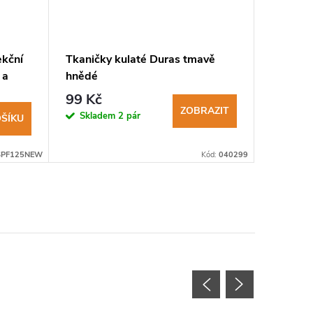
ekční
Tkaničky kulaté Duras tmavě
Saluber
 a
hnědé
99 Kč
395 K
ZOBRAZIT
Skladem
2 pár
Sklad
ŠÍKU
SPF125NEW
Kód:
040299