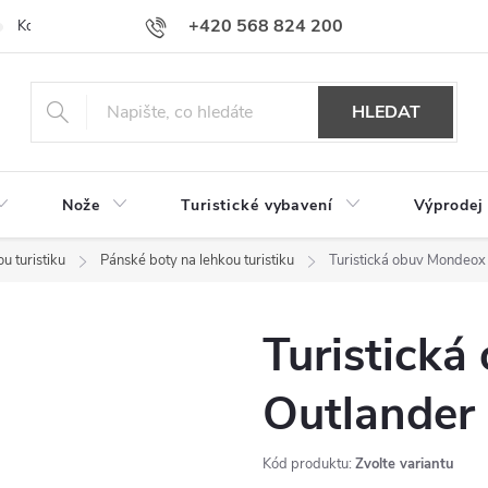
+420 568 824 200
Kontakty
Doprava a platba
Hodnocení obchodu
HLEDAT
Nože
Turistické vybavení
Výprodej
u turistiku
Pánské boty na lehkou turistiku
Turistická obuv Mondeo
Turistick
Outlander
Kód produktu:
Zvolte variantu