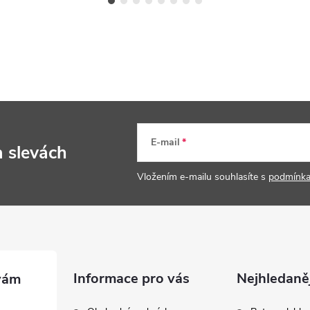
E-mail
a slevách
Vložením e-mailu souhlasíte s
podmínka
Informace pro vás
Nejhledaněj