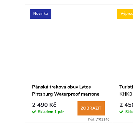
Novinka
Výprod
ytos
Pánská treková obuv Lytos
Turist
f
Pittsburg Waterproof marrone
KHK0
2 490 Kč
2 45
BRAZIT
ZOBRAZIT
Skladem
1 pár
Skl
Kód:
LY00593
Kód:
LY01140