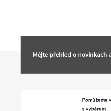
Z
Mějte přehled o novinkách
á
p
a
t