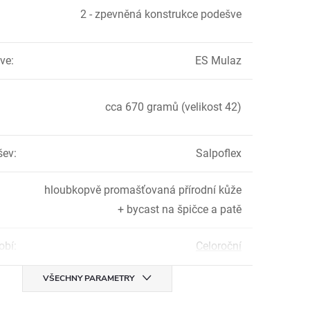
2 - zpevněná konstrukce podešve
ve
:
ES Mulaz
cca 670 gramů (velikost 42)
šev
:
Salpoflex
hloubkopvě promašťovaná přírodní kůže
+ bycast na špičce a patě
obí
:
Celoroční
VŠECHNY PARAMETRY