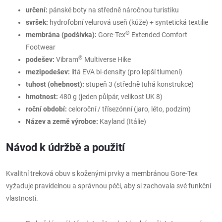
určení:
pánské boty na středně náročnou turistiku
svršek:
hydrofobní velurová useň (kůže) + syntetická textilie
®
membrána (podšívka):
Gore-Tex
Extended Comfort
Footwear
®
podešev:
Vibram
Multiverse Hike
mezipodešev:
litá EVA bi-density (pro lepší tlumení)
tuhost (ohebnost):
stupeň 3 (středně tuhá konstrukce)
hmotnost:
480 g (jeden půlpár, velikost UK 8)
roční období:
celoroční / třísezónní (jaro, léto, podzim)
Název a země výrobce:
Kayland (Itálie)
Návod k údržbě a použití
Kvalitní treková obuv s koženými prvky a membránou Gore-Tex
vyžaduje pravidelnou a správnou péči, aby si zachovala své funkční
vlastnosti.