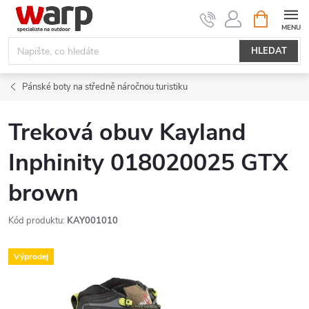
Přejít
NÁKUPNÍ
KOŠÍK
na
obsah
HLEDAT
Pánské boty na středně náročnou turistiku
Treková obuv Kayland
Inphinity 018020025 GTX
brown
Kód produktu:
KAY001010
Výprodej