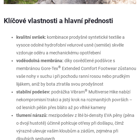
Klíčové vlastnosti a hlavní přednosti
kvalitní svršek:
kombinace prodyšné syntetické textilie a
vysoce odolné hydrofobní velurové usně (semiše) skvěle
vzdoruje oděru a mechanickému opotřebení
voděodolná membrána:
díky osvědčené podšívce s
®
membránou Gore-Tex
Extended Comfort Footwear zůstanou
vaše nohy v suchu i při pochodu ranní rosou nebo prudkým
lijákem, aniž by bota ztratila svou prodyšnost
®
stabilní podešev:
podrážka Vibram
Multiverse Hike nabízí
nekompromisní trakci a jistý krok na rozmanitých površích –
od lesních pěšin přes bláto až po vlhké kameny
tlumení nárazů:
mezipodešev z lité bi-density EVA pěny (pěna
o dvojí hustotě) účinně pohlcuje otřesy při došlapu, čímž
výrazně ulevuje vašim kloubům a zádům, zejména při
dlouhých sestupech