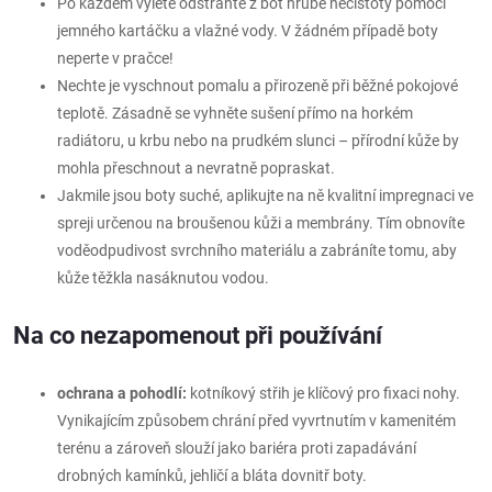
Po každém výletě odstraňte z bot hrubé nečistoty pomocí
jemného kartáčku a vlažné vody. V žádném případě boty
neperte v pračce!
Nechte je vyschnout pomalu a přirozeně při běžné pokojové
teplotě. Zásadně se vyhněte sušení přímo na horkém
radiátoru, u krbu nebo na prudkém slunci – přírodní kůže by
mohla přeschnout a nevratně popraskat.
Jakmile jsou boty suché, aplikujte na ně kvalitní impregnaci ve
spreji určenou na broušenou kůži a membrány. Tím obnovíte
voděodpudivost svrchního materiálu a zabráníte tomu, aby
kůže těžkla nasáknutou vodou.
Na co nezapomenout při používání
ochrana a pohodlí:
kotníkový střih je klíčový pro fixaci nohy.
Vynikajícím způsobem chrání před vyvrtnutím v kamenitém
terénu a zároveň slouží jako bariéra proti zapadávání
drobných kamínků, jehličí a bláta dovnitř boty.