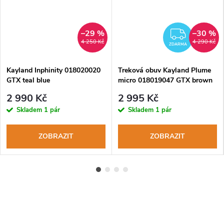
–29 %
–30 %
ZDAR
4 250 Kč
4 290 Kč
ZDARMA
Kayland Inphinity 018020020
Treková obuv Kayland Plume
GTX teal blue
micro 018019047 GTX brown
2 990 Kč
2 995 Kč
Skladem
1 pár
Skladem
1 pár
ZOBRAZIT
ZOBRAZIT