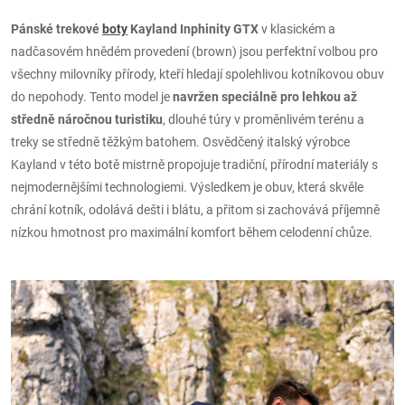
Pánské trekové
boty
Kayland Inphinity GTX
v klasickém a
nadčasovém hnědém provedení (brown) jsou perfektní volbou pro
všechny milovníky přírody, kteří hledají spolehlivou kotníkovou obuv
do nepohody. Tento model je
navržen speciálně pro lehkou až
středně náročnou turistiku
, dlouhé túry v proměnlivém terénu a
treky se středně těžkým batohem. Osvědčený italský výrobce
Kayland v této botě mistrně propojuje tradiční, přírodní materiály s
nejmodernějšími technologiemi. Výsledkem je obuv, která skvěle
chrání kotník, odolává dešti i blátu, a přitom si zachovává příjemně
nízkou hmotnost pro maximální komfort během celodenní chůze.