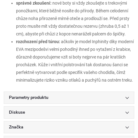
správné zkoušení:
nové boty si vždy zkoušejte s trekovými
ponožkami, které běžně nosíte do přírody. Během celodenní
chůze noha přirozeně mírně oteče a prodlouží se. Před prsty
proto musíte mít vždy dostatečnou rezervu (zhruba 0,5 až 1
cm), abyste při chůzi z kopce nenaráželi palcem do špičky.
rozchození před túrou:
ačkoliv je model Inphinity díky moderní
EVA mezipodešvi velmi pohodlný ihned po vytažení z krabice,
důrazně doporučujeme vzít si boty nejprve na pár kratších
procházek. Kůže i vnitřní polstrování tak dostanou šanci se
perfektně vytvarovat podle specifik vašeho chodidla, čímž
minimalizujete riziko vzniku otlaků a puchýřů na ostrém treku.
Parametry produktu
Diskuse
Značka