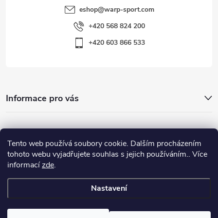
eshop
@
warp-sport.com
+420 568 824 200
+420 603 866 533
Informace pro vás
Nejhledanější
Tento web používá soubory cookie. Dalším procházením
tohoto webu vyjadřujete souhlas s jejich používáním.. Více
informací
zde
.
Důležité odkazy
Nastavení
Copyright 2026
Warp-Sport.com
. Všechna práva vyhrazena.