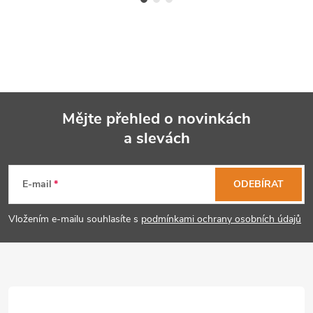
Mějte přehled o novinkách
a slevách
Z
á
E-mail
ODEBÍRAT
p
Vložením e-mailu souhlasíte s
podmínkami ochrany osobních údajů
a
t