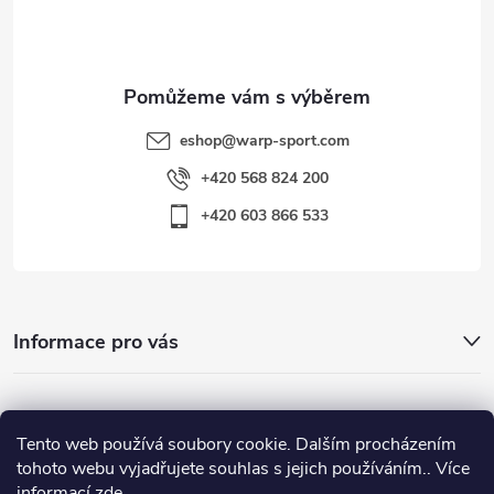
í
eshop
@
warp-sport.com
+420 568 824 200
+420 603 866 533
Informace pro vás
Nejhledanější
Tento web používá soubory cookie. Dalším procházením
tohoto webu vyjadřujete souhlas s jejich používáním.. Více
informací
zde
.