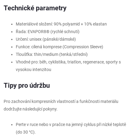
Technické parametry
Materiálové složení:
90% polyamid + 10% elastan
Řada: EVAPOR8® (rychlé schnutí)
Určení: unisex (pánské/dámské)
Funkce: cílená komprese (Compression Sleeve)
Tloušťka: thin/medium (tenká/střední)
Vhodné pro: běh, cyklistika, triatlon, regenerace, sporty s
vysokou intenzitou
Tipy pro údržbu
Pro zachování kompresních vlastností a funkčnosti materiálu
dodržujte následující pokyny.
Perte v ruce nebo v pračce na jemný cyklus při nízké teplotě
(do 30 °C).