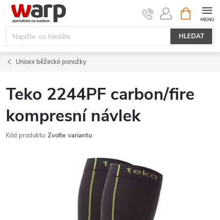
Přejít
NÁKUPNÍ
KOŠÍK
na
obsah
HLEDAT
Unisex běžecké ponožky
Teko 2244PF carbon/fire
kompresní návlek
Kód produktu:
Zvolte variantu