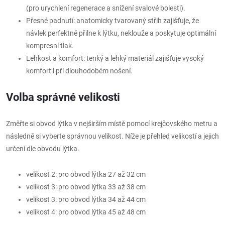
(pro urychlení regenerace a snížení svalové bolesti).
Přesné padnutí: anatomicky tvarovaný střih zajišťuje, že
návlek perfektně přilne k lýtku, neklouže a poskytuje optimální
kompresní tlak.
Lehkost a komfort: tenký a lehký materiál zajišťuje vysoký
komfort i při dlouhodobém nošení.
Volba správné velikosti
Změřte si obvod lýtka v nejširším místě pomocí krejčovského metru a
následně si vyberte správnou velikost. Níže je přehled velikostí a jejich
určení dle obvodu lýtka.
velikost 2: pro obvod lýtka 27 až 32 cm
velikost 3: pro obvod lýtka 33 až 38 cm
velikost 3: pro obvod lýtka 34 až 44 cm
velikost 4: pro obvod lýtka 45 až 48 cm