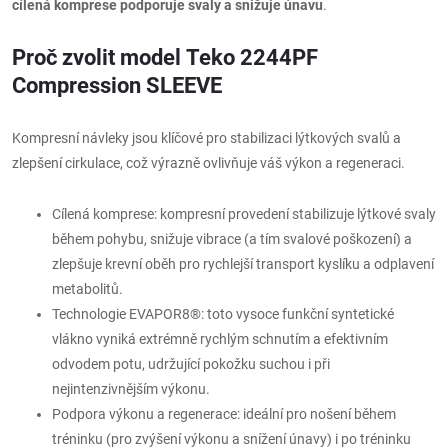
cílená komprese podporuje svaly a snižuje únavu
.
Proč zvolit model Teko 2244PF
Compression SLEEVE
Kompresní návleky jsou klíčové pro stabilizaci lýtkových svalů a
zlepšení cirkulace, což výrazně ovlivňuje váš výkon a regeneraci.
Cílená komprese: kompresní provedení stabilizuje lýtkové svaly
během pohybu, snižuje vibrace (a tím svalové poškození) a
zlepšuje krevní oběh pro rychlejší transport kyslíku a odplavení
metabolitů.
Technologie EVAPOR8®: toto vysoce funkční syntetické
vlákno vyniká extrémně rychlým schnutím a efektivním
odvodem potu, udržující pokožku suchou i při
nejintenzivnějším výkonu.
Podpora výkonu a regenerace: ideální pro nošení během
tréninku (pro zvýšení výkonu a snížení únavy) i po tréninku