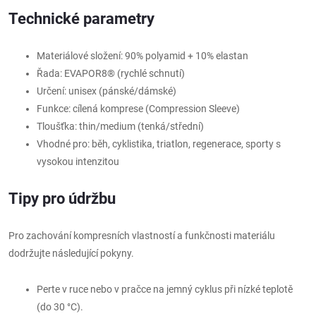
Technické parametry
Materiálové složení:
90% polyamid + 10% elastan
Řada: EVAPOR8® (rychlé schnutí)
Určení: unisex (pánské/dámské)
Funkce: cílená komprese (Compression Sleeve)
Tloušťka: thin/medium (tenká/střední)
Vhodné pro: běh, cyklistika, triatlon, regenerace, sporty s
vysokou intenzitou
Tipy pro údržbu
Pro zachování kompresních vlastností a funkčnosti materiálu
dodržujte následující pokyny.
Perte v ruce nebo v pračce na jemný cyklus při nízké teplotě
(do 30 °C).