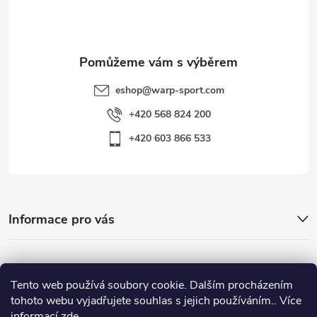
í
eshop
@
warp-sport.com
+420 568 824 200
+420 603 866 533
Informace pro vás
Nejhledanější
Tento web používá soubory cookie. Dalším procházením
tohoto webu vyjadřujete souhlas s jejich používáním.. Více
informací
zde
.