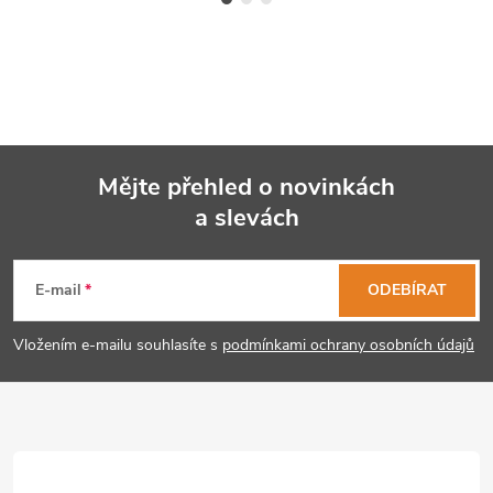
Mějte přehled o novinkách
a slevách
Z
á
E-mail
ODEBÍRAT
p
Vložením e-mailu souhlasíte s
podmínkami ochrany osobních údajů
a
t