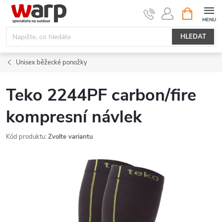
Přejít
NÁKUPNÍ
KOŠÍK
na
obsah
HLEDAT
Unisex běžecké ponožky
Teko 2244PF carbon/fire
kompresní návlek
Kód produktu:
Zvolte variantu