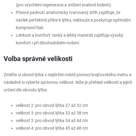
(pro urychlení regenerace a snížení svalové bolesti).
Přesné padnutí: anatomicky tvarovaný střih zajišťuje, že
návlek perfektně přilne k lýtku, neklouže a poskytuje optimální
kompresní tlak.
Lehkost a komfort: tenký a lehký materiál zajišťuje vysoký
komfort i při dlouhodobém nošení.
Volba správné velikosti
Změřte si obvod lýtka v nejširším místě pomocí krejčovského metru a
následně si vyberte správnou velikost. Níže je přehled velikostí a jejich
určení dle obvodu lýtka.
velikost 2: pro obvod lýtka 27 až 32 cm
velikost 3: pro obvod lýtka 33 až 38 cm
velikost 3: pro obvod lýtka 34 až 44 cm
velikost 4: pro obvod lýtka 45 až 48 cm