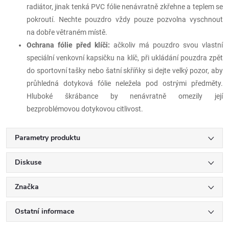
radiátor, jinak tenká PVC fólie nenávratně zkřehne a teplem se
pokroutí. Nechte pouzdro vždy pouze pozvolna vyschnout
na dobře větraném místě.
Ochrana fólie před klíči:
ačkoliv má pouzdro svou vlastní
speciální venkovní kapsičku na klíč, při ukládání pouzdra zpět
do sportovní tašky nebo šatní skříňky si dejte velký pozor, aby
průhledná dotyková fólie neležela pod ostrými předměty.
Hluboké škrábance by nenávratně omezily její
bezproblémovou dotykovou citlivost.
Parametry produktu
Diskuse
Značka
Ostatní informace