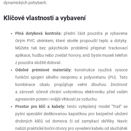
dynamických pohybech.
Klíčové vlastnosti a vybavení
Plná dotyková kontrola:
přední část pouzdra je vybavena
čirým PVC okénkem, které skvěle propouští teplo a dotyky.
Můžete tak bez jakýchkoliv problémů přepínat trackovací
aplikace, hudbu nebo zvedat hovory, aniž byste museli telefon
z pouzdra složitě dolovat.
Odolné prémiové materiály:
konstrukce využívá vysoce
funkční spojení silného neoprenu a polyuretanu (PU). Tato
kombinace obalu propůjčuje velmi dlouhou životnost
a zároveň účinně chrání uvězněnou elektroniku před vaším
agresivním potem i vnější vlhkostí ze vzduchu.
Prostor pro klíč a kabely:
tento vylepšený model "Trail" se
pyšní speciální dedikovanou kapsičkou pro bezpečné uložení
drobných klíčů od domova či od zamykací skříňky. Navíc
nabízí praktické boční otvory pro vyvedení kabelu od sluchátek