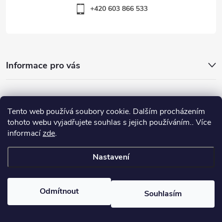
+420 603 866 533
Informace pro vás
Nejhledanější
Tento web používá soubory cookie. Dalším procházením
tohoto webu vyjadřujete souhlas s jejich používáním.. Více
informací
zde
.
Důležité odkazy
Nastavení
Copyright 2026
Warp-Sport.com
. Všechna práva vyhrazena.
Odmítnout
Souhlasím
Vytvořil Shoptet