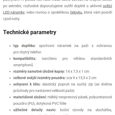
po setmění, rozhodně doporučujeme outfit doplnit o aktivně
svítící
LED náramky
, nebo rovnou o spolehlivou
čelovku
, která vám posvítí
i pod nohy.
Technické parametry
typ doplňku:
sportovní náramek na paži s ochranou
pro chytrý telefon
kompatibilita:
navrženo pro většinu standardních
smartphonů
rozměry samotné úložné kapsy:
14 x 7,5 x 1 cm
celkové vnější rozměry pouzdra:
cca 9 x 15,5 x 2 cm
uchycení k tělu:
elastický popruh na suchý zip (se dvěma
průchody pro nastavení velikosti paže)
materiálové složení:
měkký neoprenový pásek, polyuretanové
pouzdro (PU), dotyková PVC fólie
užitečné detaily navíc:
boční vývody na sluchátka,