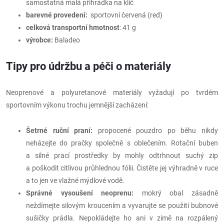
samostatná malá přihrádka na klíč
barevné provedení:
sportovní červená (red)
celková transportní hmotnost
: 41 g
výrobce:
Baladeo
Tipy pro údržbu a péči o materiály
Neoprenové a polyuretanové materiály vyžadují po tvrdém
sportovním výkonu trochu jemnější zacházení:
Šetrné ruční praní:
propocené pouzdro po běhu nikdy
neházejte do pračky společně s oblečením. Rotační buben
a silné prací prostředky by mohly odtrhnout suchý zip
a poškodit citlivou průhlednou fólii. Čistěte jej výhradně v ruce
a to jen ve vlažné mýdlové vodě.
Správné vysoušení neoprenu:
mokrý obal zásadně
neždímejte silovým kroucením a vyvarujte se použití bubnové
sušičky prádla. Nepokládejte ho ani v zimě na rozpálený