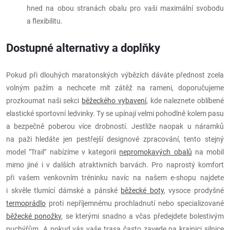
hned na obou stranách obalu pro vaši maximální svobodu
a flexibilitu.
Dostupné alternativy a doplňky
Pokud při dlouhých maratonských výbězích dáváte přednost zcela
volným pažím a nechcete mít zátěž na rameni, doporučujeme
prozkoumat naši sekci
běžeckého vybavení
, kde naleznete oblíbené
elastické sportovní ledvinky. Ty se upínají velmi pohodlně kolem pasu
a bezpečně poberou více drobností. Jestliže naopak u náramků
na paži hledáte jen pestřejší designové zpracování, tento stejný
model "Trail" nabízíme v kategorii
nepromokavých obalů
na mobil
mimo jiné i v dalších atraktivních barvách. Pro naprostý komfort
při vašem venkovním tréninku navíc na našem e-shopu najdete
i skvěle tlumící dámské a pánské
běžecké boty
, vysoce prodyšné
termoprádlo
proti nepříjemnému prochladnutí nebo specializované
běžecké ponožky
, se kterými snadno a včas předejdete bolestivým
puchýřům. A pokud vás vaše trasa často zavede na krajnici silnice