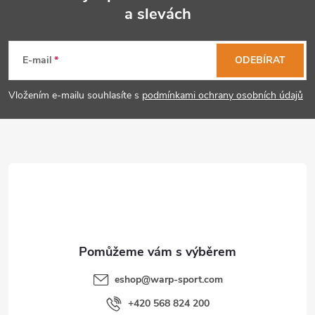
a slevách
Z
á
E-mail
ODEBÍRAT
p
Vložením e-mailu souhlasíte s
podmínkami ochrany osobních údajů
a
t
í
eshop
@
warp-sport.com
+420 568 824 200