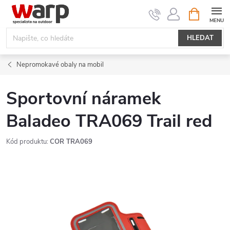
Přejít
NÁKUPNÍ
KOŠÍK
na
obsah
HLEDAT
Nepromokavé obaly na mobil
Sportovní náramek
Baladeo TRA069 Trail red
Kód produktu:
COR TRA069