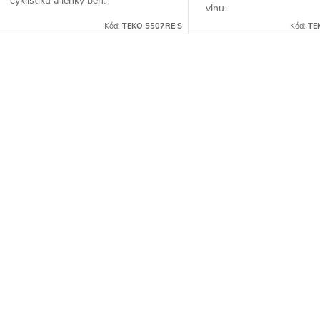
cyklistiku a lehký běh.
vlnu.
Kód:
TEKO 5507RE S
Kód:
TE
O
v
á
d
a
c
p