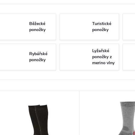
Běžecké
Turistické
ponožky
ponožky
Lyžařské
Rybářské
ponožky z
ponožky
merino vlny
V
ý
p