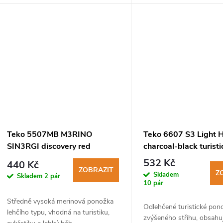
Teko 5507MB M3RINO
Teko 6607 S3 Light H
SIN3RGI discovery red
charcoal-black turist
turistické ponožky
ponožky
532 Kč
440 Kč
ZOBRAZIT
Z
Skladem
Skladem
2 pár
10 pár
Středně vysoká merinová ponožka
Odlehčené turistické pon
lehčího typu, vhodná na turistiku,
zvýšeného střihu, obsahuj