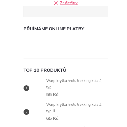
Zrušit filtry
PŘIJÍMÁME ONLINE PLATBY
TOP 10 PRODUKTŮ
Warp krytka hrotu trekking kulatá,
typ I
55 Kč
Warp krytka hrotu trekking kulatá,
typ III
65 Kč