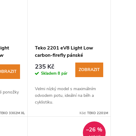
ight
Teko 2201 eV8 Light Low
ow
carbon-firefly pánské
ožky
cyklistické ponožky
235 Kč
ZOBRAZIT
OBRAZIT
Skladem
8 pár
Velmi nízký model s maximálním
ké ponožky
odvodem potu, ideální na běh a
cyklistiku.
TEKO 3302M XL
Kód:
TEKO 2201M
–26 %