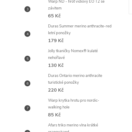
Warp ND - hrot vidiový EO T2 se
závitem
65 Kč
Duras Summer merino anthracite-red
letní ponožky
179 Kč
Jolly tkaničky Nomex® kulaté
l
nehořlavé
130 Kč
Duras Ontario merino anthracite
turistické ponožky
220 Kč
Warp krytka hrotu pro nordic-
walking hole
85 Kč
í
Afars triko merino vlna krátké