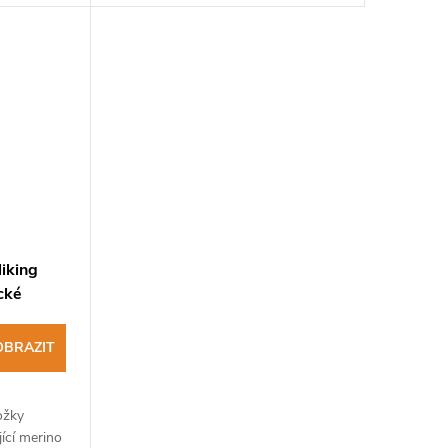
iking
ické
OBRAZIT
ožky
ící merino