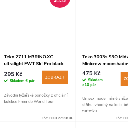
495 Kč
Teko 2711 M3RINO.XC
Teko 3003s S3O Mid
ultralight FWT Ski Pro black
Minicrew moonshad
lyžařské ponožky
turistické ponožky
475 Kč
295 Kč
ZOBRAZIT
Z
Skladem
Skladem
6 pár
>10 pár
Závodní lyžařské ponožky z oficiální
Unisex model mírně sníž
kolekce Freeride World Tour
střihu, vhodný na kolo, bě
turistiku.
Kód:
TEKO 2711B XL
Kód:
TE