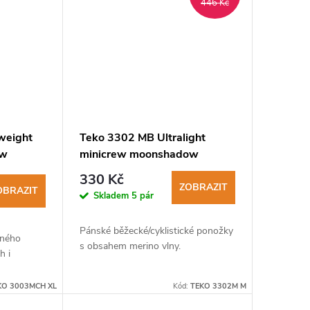
446 Kč
weight
Teko 3302 MB Ultralight
ow
minicrew moonshadow
pánské běžecké ponožky
330 Kč
ZOBRAZIT
OBRAZIT
Skladem
5 pár
Pánské běžecké/cyklistické ponožky
eného
s obsahem merino vlny.
h i
KO 3003MCH XL
Kód:
TEKO 3302M M