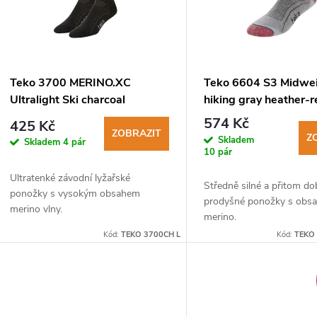
s
p
Teko 3700 MERINO.XC
Teko 6604 S3 Midwe
Ultralight Ski charcoal
hiking gray heather-
r
lyžařské ponožky
turistické ponožky
574 Kč
425 Kč
ZOBRAZIT
Z
Skladem
Skladem
4 pár
o
10 pár
Ultratenké závodní lyžařské
d
Středně silné a přitom do
ponožky s vysokým obsahem
prodyšné ponožky s obs
merino vlny.
merino.
u
Kód:
TEKO 3700CH L
Kód:
TEKO
k
t