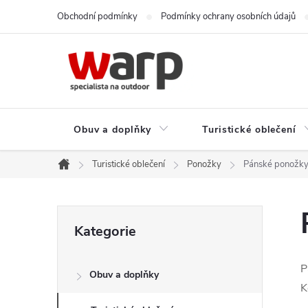
Přejít
Obchodní podmínky
Podmínky ochrany osobních údajů
na
obsah
Obuv a doplňky
Turistické oblečení
Turistické oblečení
Ponožky
Pánské ponožk
Domů
P
Přeskočit
Kategorie
kategorie
o
P
Obuv a doplňky
s
K