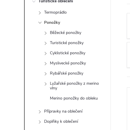
Turistické oblečení
t
Termoprádlo
r
Ponožky
a
Běžecké ponožky
Turistické ponožky
n
Cyklistické ponožky
n
Myslivecké ponožky
Rybářské ponožky
í
Lyžařské ponožky z merino
vlny
p
Merino ponožky do obleku
a
Přípravky na oblečení
n
Doplňky k oblečení