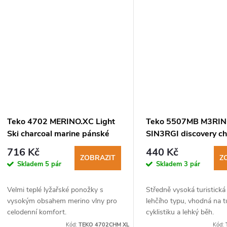
Teko 4702 MERINO.XC Light
Teko 5507MB M3RI
Ski charcoal marine pánské
SIN3RGI discovery ch
lyžařské ponožky
turistické ponožky
716 Kč
440 Kč
ZOBRAZIT
Z
Skladem
5 pár
Skladem
3 pár
Velmi teplé lyžařské ponožky s
Středně vysoká turistick
vysokým obsahem merino vlny pro
lehčího typu, vhodná na tu
celodenní komfort.
cyklistiku a lehký běh.
Kód:
TEKO 4702CHM XL
Kód: