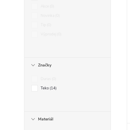
Akce
0
Novinka
0
Tip
0
Výprodej
0
Značky
Duras
0
Teko
14
Materiál