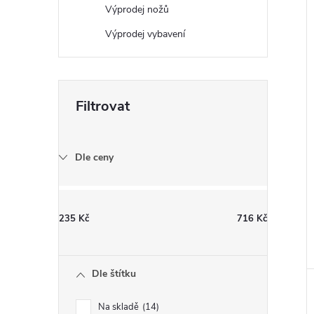
Výprodej nožů
Výprodej vybavení
Dle ceny
235
Kč
716
Kč
Dle štítku
Na skladě
14