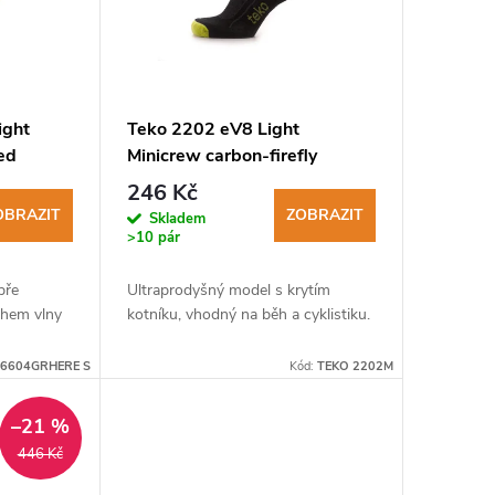
ight
Teko 2202 eV8 Light
red
Minicrew carbon-firefly
pánské cyklistické ponožky
246 Kč
OBRAZIT
ZOBRAZIT
Skladem
>10 pár
bře
Ultraprodyšný model s krytím
ahem vlny
kotníku, vhodný na běh a cyklistiku.
 6604GRHERE S
Kód:
TEKO 2202M
–21 %
446 Kč