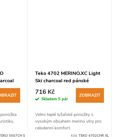
NO
Teko 4702 MERINO.XC Light
arcoal
Ski charcoal red pánské
lyžařské ponožky
716 Kč
OBRAZIT
ZOBRAZIT
Skladem
5 pár
á ponožka
Velmi teplé lyžařské ponožky s
ristiku,
vysokým obsahem merino vlny pro
celodenní komfort.
TEKO 5507CH S
Kód:
TEKO 4702CHR XL