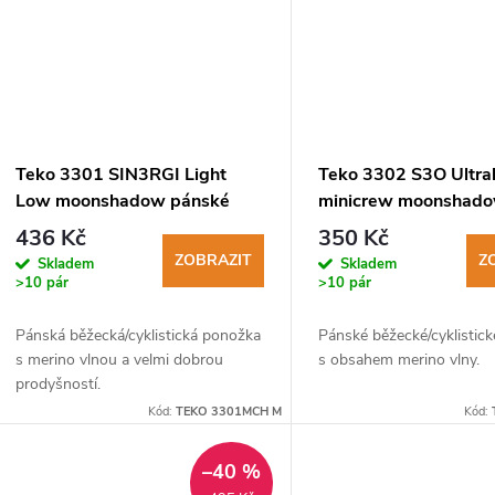
ů
Teko 3301 SIN3RGI Light
Teko 3302 S3O Ultral
Low moonshadow pánské
minicrew moonshad
běžecké ponožky
pánské běžecké pon
436 Kč
350 Kč
ZOBRAZIT
Z
Skladem
Skladem
>10 pár
>10 pár
Pánská běžecká/cyklistická ponožka
Pánské běžecké/cyklistic
s merino vlnou a velmi dobrou
s obsahem merino vlny.
prodyšností.
Kód:
TEKO 3301MCH M
Kód:
–40 %