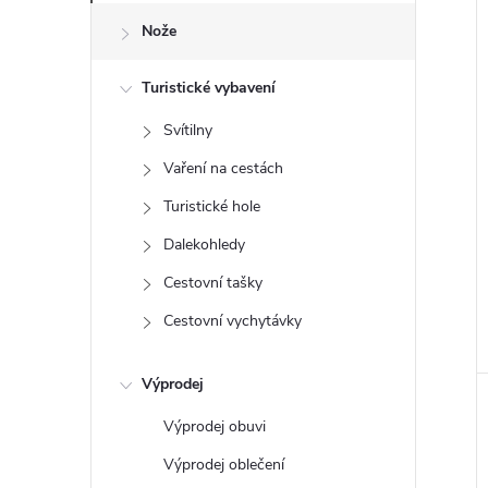
e
i
Nože
l
Turistické vybavení
Svítilny
Vaření na cestách
Turistické hole
Dalekohledy
Cestovní tašky
Cestovní vychytávky
Výprodej
Výprodej obuvi
Výprodej oblečení