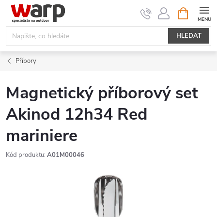
Přejít
NÁKUPNÍ
KOŠÍK
na
obsah
HLEDAT
Příbory
Magnetický příborový set
Akinod 12h34 Red
mariniere
Kód produktu:
A01M00046