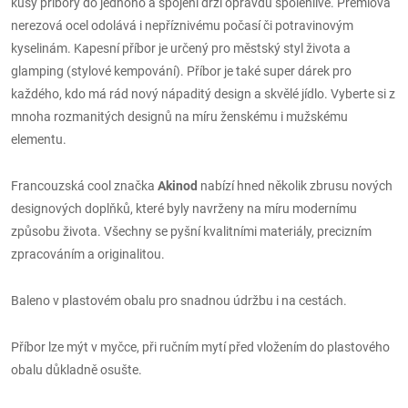
kusy příbory do jednoho a spojení drží opravdu spolehlivě. Prémiová
nerezová ocel odolává i nepříznivému počasí či potravinovým
kyselinám. Kapesní příbor je určený pro městský styl života a
glamping (stylové kempování). Příbor je také super dárek pro
každého, kdo má rád nový nápaditý design a skvělé jídlo. Vyberte si z
mnoha rozmanitých designů na míru ženskému i mužskému
elementu.
Francouzská cool značka
Akinod
nabízí hned několik zbrusu nových
designových doplňků, které byly navrženy na míru modernímu
způsobu života. Všechny se pyšní kvalitními materiály, precizním
zpracováním a originalitou.
Baleno v plastovém obalu pro snadnou údržbu i na cestách.
Příbor lze mýt v myčce, při ručním mytí před vložením do plastového
obalu důkladně osušte.