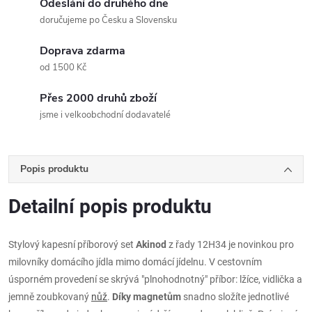
Odeslání do druhého dne
doručujeme po Česku a Slovensku
Doprava zdarma
od 1500 Kč
Přes 2000 druhů zboží
jsme i velkoobchodní dodavatelé
Popis produktu
Detailní popis produktu
Stylový kapesní příborový set
Akinod
z řady 12H34 je novinkou pro
milovníky domácího jídla mimo domácí jídelnu. V cestovním
úsporném provedení se skrývá "plnohodnotný" příbor: lžíce, vidlička a
jemně zoubkovaný
nůž
.
Díky magnetům
snadno složíte jednotlivé