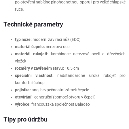
po otevření nabídne plnohodnotnou oporu i pro velké chlapské
ruce.
Technické parametry
typ nože:
moderní zavírací nůž (EDC)
materiál čepele:
nerezová ocel
materiál rukojeti:
kombinace nerezové oceli a dřevěných
vložek
rozměry v zavřeném stavu:
10,5 cm
speciální vlastnost:
nadstandardně široká rukojeť pro
komfortní úchop
pojistka:
ano, bezpečnostní zámek čepele
otevírání:
jednoruční (pomocí otvoru v čepeli)
výrobce:
francouzská společnost Baladéo
Tipy pro údržbu