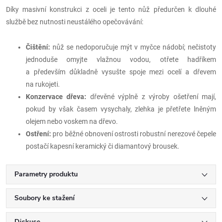
Díky masivní konstrukci z oceli je tento nůž předurčen k dlouhé
službě bez nutnosti neustálého opečovávání:
Čištění:
nůž se nedoporučuje mýt v myčce nádobí; nečistoty
jednoduše omyjte vlažnou vodou, otřete hadříkem
a především důkladně vysušte spoje mezi ocelí a dřevem
na rukojeti.
Konzervace dřeva:
dřevěné výplně z výroby ošetření mají,
pokud by však časem vysychaly, zlehka je přetřete lněným
olejem nebo voskem na dřevo.
Ostření:
pro běžné obnovení ostrosti robustní nerezové čepele
postačí kapesní keramický či diamantový brousek.
Parametry produktu
Soubory ke stažení
Diskuse