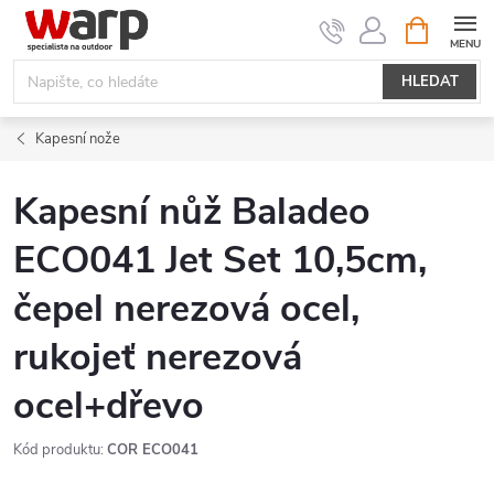
Přejít
NÁKUPNÍ
KOŠÍK
na
obsah
HLEDAT
Kapesní nože
Kapesní nůž Baladeo
ECO041 Jet Set 10,5cm,
čepel nerezová ocel,
rukojeť nerezová
ocel+dřevo
Kód produktu:
COR ECO041