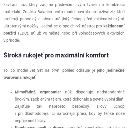
zavírací nůž, který zaujme především svým tvarem a kombinací
materiálů. Značka Baladéo tento model navrhla pro uživatele, kteří
preferují pohodlný a absolutně jistý úchop před minimalistickými,
ultratenkými nožíky. Jedná se o spolehlivý nástroj pro
každodenní
použití
(EDC), ať už ve městě nebo při volnočasových aktivitách
v přírodě.
Široká rukojeť pro maximální komfort
To, co model Jet Set na první pohled odlišuje, je jeho
jedinečně
tvarovaná rukojeť
:
Mimořádná ergonomie:
nůž disponuje nadstandardně
širokým, zaobleným tělem, které dokonale a pevně vyplní dlaň.
Zajišťuje tak naprosto bezpečný, silový úchop
i při dlouhodobější či náročnější práci, kdy by tenké nože
nepříjemně tlačily.
Kombinace oceli a dřeva:
samotná konstrukce střenky je