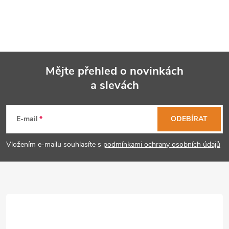
Mějte přehled o novinkách
a slevách
Z
á
E-mail
ODEBÍRAT
p
Vložením e-mailu souhlasíte s
podmínkami ochrany osobních údajů
a
t
í