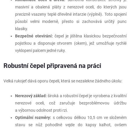
masivní a obalená pláty z nerezové oceli, do kterých jsou
precizně vsazeny teplé dřevěné intarzie (výplně). Toto spojení
působí velmi moderně, přesto si zachovává určitý punc
klasiky.
Bezpečné otevírání:
čepel je jištěna klasickou bezpečnostní
pojistkou a disponuje otvorem (okem), jež umožňuje rychlé
vyklopení palcem jedné ruky.
Robustní čepel připravená na práci
Velká rukojeť dává oporu čepeli, která se nezalekne žádného úkolu:
Nerezový základ:
široká a robustní čepel je vyrobena z kvalitní
nerezové oceli, což zaručuje bezproblémovou údržbu
a výbornou odolnost proti rzi.
Optimální rozměry:
s celkovou délkou 10,5 cm ve složeném
stavu se nůž pohodlně vejde do kapsy kalhot, ovšem