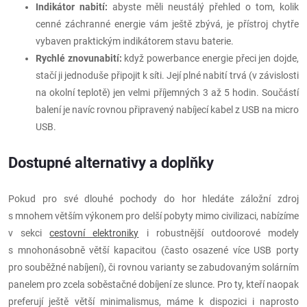
Indikátor nabití:
abyste měli neustálý přehled o tom, kolik
cenné záchranné energie vám ještě zbývá, je přístroj chytře
vybaven praktickým indikátorem stavu baterie.
Rychlé znovunabití:
když powerbance energie přeci jen dojde,
stačí ji jednoduše připojit k síti. Její plné nabití trvá (v závislosti
na okolní teplotě) jen velmi příjemných 3 až 5 hodin. Součástí
balení je navíc rovnou připravený nabíjecí kabel z USB na micro
USB.
Dostupné alternativy a doplňky
Pokud pro své dlouhé pochody do hor hledáte záložní zdroj
s mnohem větším výkonem pro delší pobyty mimo civilizaci, nabízíme
v sekci
cestovní elektroniky
i robustnější outdoorové modely
s mnohonásobně větší kapacitou (často osazené více USB porty
pro souběžné nabíjení), či rovnou varianty se zabudovaným solárním
panelem pro zcela soběstačné dobíjení ze slunce. Pro ty, kteří naopak
preferují ještě větší minimalismus, máme k dispozici i naprosto