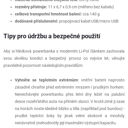
rozměry přístroje:
11 x 6,7 x 0,9 cm (měřeno bez kabelu)
celková transportní hmotnost balení:
cca 140 g
dodávané příslušenství:
propojovací kabel USB/micro USB
Tipy pro údržbu a bezpečné použití
Aby si hliníková powerbanka s moderním Li-Pol článkem zachovala
svou skvělou kondici a bezpečný provoz co nejvíce let, věnujte
pravidelně pozornost následujícím pravidlům:
Vyhněte se teplotním extrémům:
vnitřní baterii naprosto
zásadně chraňte před extrémním mrazem i prudkým horkem.
Nenechávejte powerbanku přes letní dny ležet na palubní
desce rozehřátého auta na přímém slunci. V kruté zimě ji zase
na horách noste ideálně blízko u těla (například pod bundou) -
prudké teplotní šoky by jinak velmi skokově a mnohdy
nenávratně znehodnotily její maximální výstupní kapacitu.