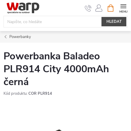
Přejít
NÁKUPNÍ
KOŠÍK
na
obsah
HLEDAT
Powerbanky
Powerbanka Baladeo
PLR914 City 4000mAh
černá
Kód produktu:
COR PLR914