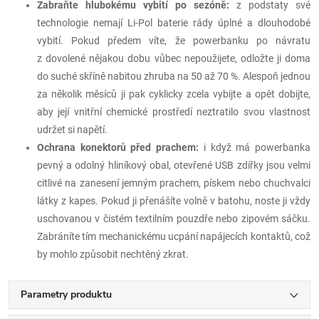
Zabraňte hlubokému vybití po sezóně:
z podstaty své
technologie nemají Li-Pol baterie rády úplné a dlouhodobé
vybití. Pokud předem víte, že powerbanku po návratu
z dovolené nějakou dobu vůbec nepoužijete, odložte ji doma
do suché skříně nabitou zhruba na 50 až 70 %. Alespoň jednou
za několik měsíců ji pak cyklicky zcela vybijte a opět dobijte,
aby její vnitřní chemické prostředí neztratilo svou vlastnost
udržet si napětí.
Ochrana konektorů před prachem:
i když má powerbanka
pevný a odolný hliníkový obal, otevřené USB zdířky jsou velmi
citlivé na zanesení jemným prachem, pískem nebo chuchvalci
látky z kapes. Pokud ji přenášíte volně v batohu, noste ji vždy
uschovanou v čistém textilním pouzdře nebo zipovém sáčku.
Zabráníte tím mechanickému ucpání napájecích kontaktů, což
by mohlo způsobit nechtěný zkrat.
Parametry produktu