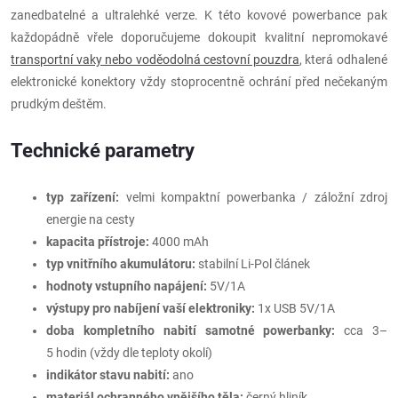
zanedbatelné a ultralehké verze. K této kovové powerbance pak
každopádně vřele doporučujeme dokoupit kvalitní nepromokavé
transportní vaky nebo voděodolná cestovní pouzdra
, která odhalené
elektronické konektory vždy stoprocentně ochrání před nečekaným
prudkým deštěm.
Technické parametry
typ zařízení:
velmi kompaktní powerbanka / záložní zdroj
energie na cesty
kapacita přístroje:
4000 mAh
typ vnitřního akumulátoru:
stabilní Li-Pol článek
hodnoty vstupního napájení:
5V/1A
výstupy pro nabíjení vaší elektroniky:
1x USB 5V/1A
doba kompletního nabití samotné powerbanky:
cca 3–
5 hodin (vždy dle teploty okolí)
indikátor stavu nabití:
ano
materiál ochranného vnějšího těla:
černý hliník