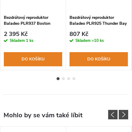
Bezdrátový reproduktor
Bezdrátový reproduktor
Baladeo PLR937 Boston
Baladeo PLR925 Thunder Bay
handsfree+bluetooth+MP3
2 395 Kč
807 Kč
černý
Skladem
1 ks
Skladem
>10 ks
DO KOŠÍKU
DO KOŠÍKU