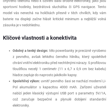
chytrého telefonu nebo k oživení další drobné elektroniky, jako jsou
sportovní hodinky, bezdrátová sluchátka či GPS navigace. Tento
model vás nenechá na holičkách přesně v těch chvílích, kdy vám
baterie na displeji začne hlásit kritické minimum a nejbližší volná
zásuvka je v nedohlednu.
Klíčové vlastnosti a konektivita
Odolný a tenký design:
tělo powerbanky je precizně vyrobeno
z pevného, avšak lehkého černého hliníku, který spolehlivě
chrání vnitřní elektroniku před nechtěnými nárazy. S profilovou
tloušťkou necelý 1 centimetr (11 x 6,7 x 0,9 cm bez kabelu)
hladce zapluje do naprosto jakékoliv kapsy.
Spolehlivý výkon:
uvnitř pevného šasi se nachází moderní Li-
Pol akumulátor s kapacitou 4000 mAh. Zařízení uživateli
nabízí jeden klasický výstupní USB port s parametry 5V/1A,
což zaručuje bezpečné a plynulé dobíjení standardní
elektroniky.