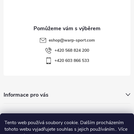
í
eshop
@
warp-sport.com
+420 568 824 200
+420 603 866 533
Informace pro vás
Nejhledanější
Tento web používá soubory cookie. Dalším procházením
tohoto webu vyjadřujete souhlas s jejich používáním.. Více