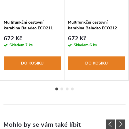
Multifunkční cestovní
Multifunkční cestovní
karabina Baladeo ECO211
karabina Baladeo ECO212
Cliff, 2x čepel+šroubovací
Cliff, 2x čepel+šroubovací
672 Kč
672 Kč
zámek ocel 420, hliníkové tělo
zámek ocel 420, hliníkové tělo
Skladem
7 ks
Skladem
6 ks
DO KOŠÍKU
DO KOŠÍKU