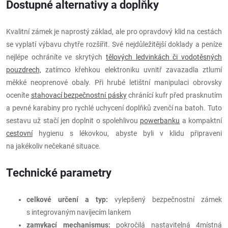
Dostupné alternativy a doplňky
Kvalitní zámek je naprostý základ, ale pro opravdový klid na cestách
se vyplatí výbavu chytře rozšířit. Své nejdůležitější doklady a peníze
nejlépe ochráníte ve skrytých
tělových ledvinkách či vodotěsných
pouzdrech,
zatímco křehkou elektroniku uvnitř zavazadla ztlumí
měkké neoprenové obaly. Při hrubé letištní manipulaci obrovsky
oceníte
stahovací bezpečnostní pásky
chránící kufr před prasknutím
a pevné karabiny pro rychlé uchycení doplňků zvenčí na batoh. Tuto
sestavu už stačí jen doplnit o spolehlivou
powerbanku
a kompaktní
cestovní
hygienu s lékovkou, abyste byli v klidu připraveni
na jakékoliv nečekané situace.
Technické parametry
celkové určení a typ:
vylepšený bezpečnostní zámek
s integrovaným navíjecím lankem
zamykací mechanismus:
pokročilá nastavitelná 4místná