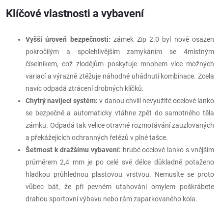
Klíčové vlastnosti a vybavení
Vyšší úroveň bezpečnosti:
zámek Zip 2.0 byl nově osazen
pokročilým a spolehlivějším zamykáním se 4místným
číselníkem, což zlodějům poskytuje mnohem více možných
variací a výrazně ztěžuje náhodné uhádnutí kombinace. Zcela
navíc odpadá ztrácení drobných klíčků.
Chytrý navíjecí systém:
v danou chvíli nevyužité ocelové lanko
se bezpečně a automaticky vtáhne zpět do samotného těla
zámku. Odpadá tak velice otravné rozmotávání zauzlovaných
a překážejících ochranných řetězů v plné tašce.
Šetrnost k dražšímu vybavení:
hrubé ocelové lanko s vnějším
průměrem 2,4 mm je po celé své délce důkladně potaženo
hladkou průhlednou plastovou vrstvou. Nemusíte se proto
vůbec bát, že při pevném utahování omylem poškrábete
drahou sportovní výbavu nebo rám zaparkovaného kola.