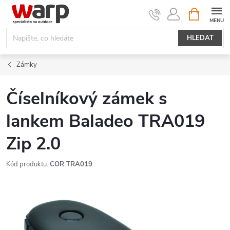
Přejít
NÁKUPNÍ
KOŠÍK
na
obsah
HLEDAT
Zámky
Číselníkový zámek s
lankem Baladeo TRA019
Zip 2.0
Kód produktu:
COR TRA019