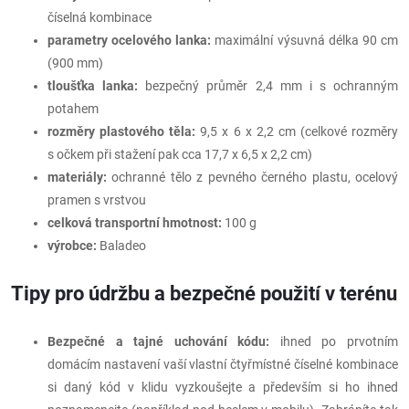
číselná kombinace
parametry ocelového lanka:
maximální výsuvná délka 90 cm
(900 mm)
tloušťka lanka:
bezpečný průměr 2,4 mm i s ochranným
potahem
rozměry plastového těla:
9,5 x 6 x 2,2 cm (celkové rozměry
s očkem při stažení pak cca 17,7 x 6,5 x 2,2 cm)
materiály:
ochranné tělo z pevného černého plastu, ocelový
pramen s vrstvou
celková transportní hmotnost:
100 g
výrobce:
Baladeo
Tipy pro údržbu a bezpečné použití v terénu
Bezpečné a tajné uchování kódu:
ihned po prvotním
domácím nastavení vaší vlastní čtyřmístné číselné kombinace
si daný kód v klidu vyzkoušejte a především si ho ihned