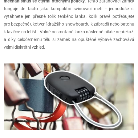
mechanismus se čtyřmi otočnými políčky
. Tento zatahovací zámek
funguje de facto jako kompaktní svinovací metr - jednoduše si
vytáhnete jen přesně tolik tenkého lanka, kolik právě potřebujete
pro bezpečné ukotvení dražšího snowboardu k zábradlí nebo batohu
k lavičce na letišti. Volné nesmotané lanko následně nikde nepřekáží
a díky celočernému tělu si zámek na opuštěné výbavě zachovává
velmi diskrétní vzhled.