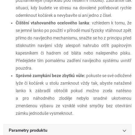
poznamenejte (například pod heslem v mobilu). Zabráníte tak
situaci, kdy budete ve stresu na dovolené potřebovat rychle
odemknout kočárek a nevybavíte si ani jedno z čísel.
Čištění vtahovaného ocelového lanka
: vzhledem k tomu, že
se jemné lanko po použití v přírodě musí fyzicky vtáhnout zpět
přímo do navíjecího mechanismu, snažte se ho z principu před
stisknutím navíjení vždy alespoň nahrubo otřít papírovým
kapesníkem či hadrem od bláta nebo nalepeného písku.
Předejdete tím pomalému zadření navíjecího systému uvnitř
pouzdra.
Správné zamykání beze zbytků vůle:
pokuste se své odložené
lyže či kočárek u stolu zamknout vždy tak, abyste natažené
lanko k zábradlí obtočili pokud možno zcela natěsno
a pro náhodného zloděje nebylo snadné ukotvenou
zmenšenou výbavu ze vzniklé volné smyčky bez otevírání
zámku jednoduše vysmeknout.
Parametry produktu