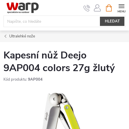
Přejít
NÁKUPNÍ
KOŠÍK
na
obsah
HLEDAT
Ultralehké nože
Kapesní nůž Deejo
9AP004 colors 27g žlutý
Kód produktu:
9AP004