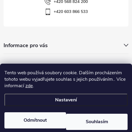
+420 568 824 200
+420 603 866 533
Informace pro vás
Nejhledanější
Tento web používá soubory cookie. Dalším procházením
tohoto webu vyjadřujete souhlas s jejich používáním.. Více
informací
zde
.
Důležité odkazy
Nastavení
Copyright 2026
Warp-Sport.com
. Všechna práva vyhrazena.
Odmítnout
Souhlasím
Vytvořil Shoptet