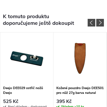
K tomuto produktu
doporučujeme ještě dokoupit
Deejo DEE029 ostřič nožů
Kožené pouzdro Deejo DEE501
Deejo
pro nůž 27g barva natural
525 Kč
395 Kč
Není skladem - dostupnost
Skladem
>10 ks