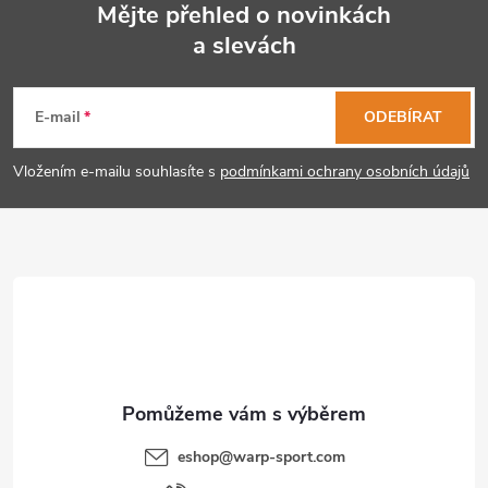
Mějte přehled o novinkách
a slevách
Z
á
E-mail
ODEBÍRAT
p
Vložením e-mailu souhlasíte s
podmínkami ochrany osobních údajů
a
t
í
eshop
@
warp-sport.com