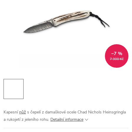
–7 %
7 300 Kč
Kapesní
nůž
s čepelí z damaškové ocele Chad Nichols Heinsgringla
a rukojetí z jeleního rohu.
Detailní informace