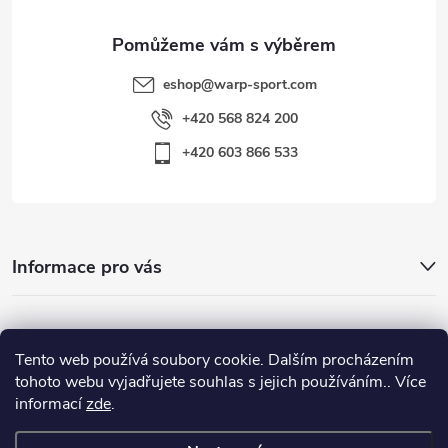
eshop
@
warp-sport.com
+420 568 824 200
+420 603 866 533
Informace pro vás
Nejhledanější
Tento web používá soubory cookie. Dalším procházením
tohoto webu vyjadřujete souhlas s jejich používáním.. Více
informací
zde
.
Důležité odkazy