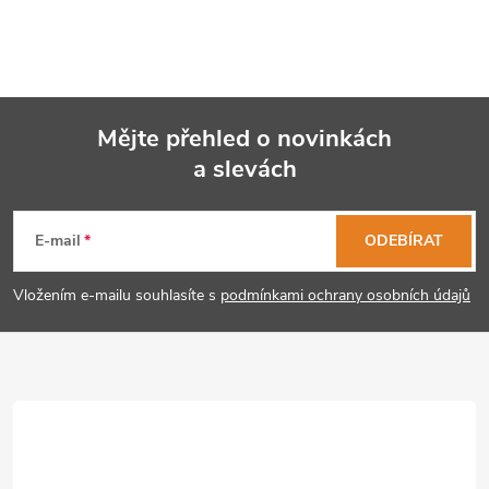
Mějte přehled o novinkách
a slevách
Z
á
E-mail
ODEBÍRAT
p
Vložením e-mailu souhlasíte s
podmínkami ochrany osobních údajů
a
t
í