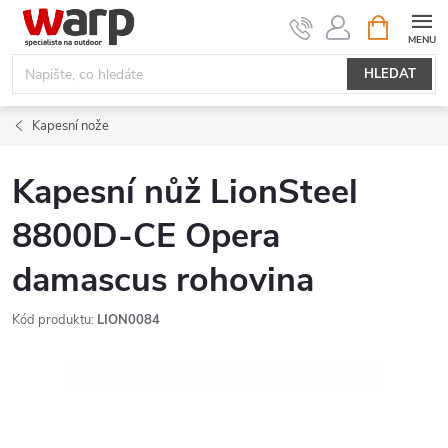
Přejít
NÁKUPNÍ
KOŠÍK
na
obsah
HLEDAT
Kapesní nože
Kapesní nůž LionSteel
8800D-CE Opera
damascus rohovina
Kód produktu:
LION0084