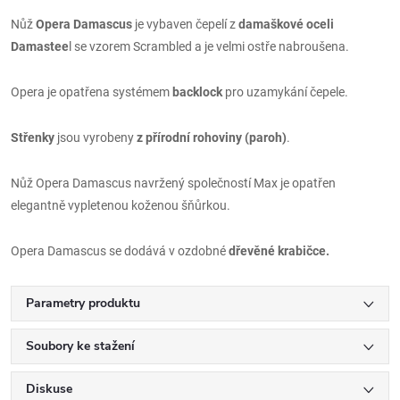
Nůž
Opera Damascus
je vybaven čepelí z
damaškové oceli
Damastee
l se vzorem Scrambled a je velmi ostře nabroušena.
Opera je opatřena systémem
backlock
pro uzamykání čepele.
Střenky
jsou vyrobeny
z přírodní rohoviny (paroh)
.
Nůž Opera Damascus navržený společností Max je opatřen
elegantně vypletenou koženou šňůrkou.
Opera Damascus se dodává v ozdobné
dřevěné krabičce.
Parametry produktu
Soubory ke stažení
Diskuse