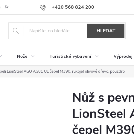
+420 568 824 200
Kontakty
Doprava a platba
Hodnocení obchodu
HLEDAT
Nože
Turistické vybavení
Výprodej
pelí LionSteel AGO AG01 UL čepel M390, rukojeť olivové dřevo, pouzdro
Nůž s pevn
LionSteel
čepel M390