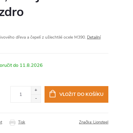
zdro
livového dřeva a čepelí z ušlechtilé ocele M390.
Detailní
11.8.2026
VLOŽIT DO KOŠÍKU
et
Tisk
Značka:
Lionsteel