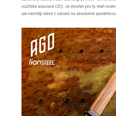
nožířské asociace CIC). Je stvořen pro ty, kteří ocení
ale nechtějí slevit z nároků na absolutně spolehlivo