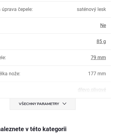
 úprava čepele
:
saténový lesk
Ne
:
85 g
ele
:
79 mm
élka nože
:
177 mm
dřevo olivové
VŠECHNY PARAMETRY
aleznete v této kategorii