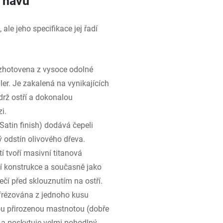
m hávu
le jeho specifikace jej řadí
 zhotovena z vysoce odolné
er. Je zakalená na vynikajících
rž ostří a dokonalou
i.
Satin finish) dodává čepeli
ý odstín olivového dřeva.
í tvoří masivní titanová
í konstrukce a současně jako
pečí před sklouznutím na ostří.
yfrézována z jednoho kusu
vou přirozenou mastnotou (dobře
 a poskytuje velmi pohodlný