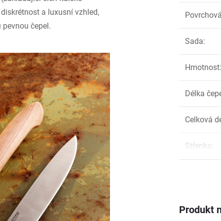
 diskrétnost a luxusní vzhled,
Povrchová
u pevnou čepel.
Sada
:
Hmotnost
Délka čep
Celková d
Střenka
:
Produkt n