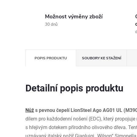
Možnost výměny zboží
30 dnů
d
POPIS PRODUKTU
SOUBORY KE STAŽENÍ
Detailní popis produktu
Nůž
s pevnou čepelí LionSteel Ago AG01 UL (M390
dílem pro každodenní nošení (EDC), který propojuje 
s hřejivým dotekem přírodního olivového dřeva. Ten
uznávaný italský nožíř Gianluigi „Wilson“ Simonella 