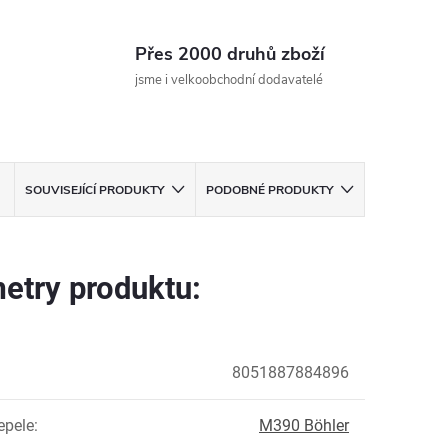
Přes 2000 druhů zboží
jsme i velkoobchodní dodavatelé
SOUVISEJÍCÍ PRODUKTY
PODOBNÉ PRODUKTY
etry produktu:
8051887884896
epele
:
M390 Böhler