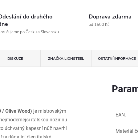
Odeslání do druhého
Doprava zdarma
dne
od 1500 Kč
oručujeme po Česku a Slovensku
DISKUZE
ZNAČKA
LIONSTEEL
OSTATNÍ INFORMACE
Param
 / Olive Wood)
je mistrovským
EAN
:
nejmodernější italskou nožířinu
to úchvatný kapesní nůž navrhl
Materiál č
(zakládající člen italské