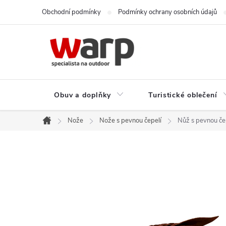
Přejít
Obchodní podmínky
Podmínky ochrany osobních údajů
na
obsah
Obuv a doplňky
Turistické oblečení
Nože
Nože s pevnou čepelí
Nůž s pevnou če
Domů