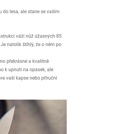
 do lesa, ale stane se vaším
strukci váží nůž úžasných 85
e natolik štíhlý, že o něm po
no překrásné a kvalitně
o k upnutí na opasek, ale
ve vaší kapse nebo příruční