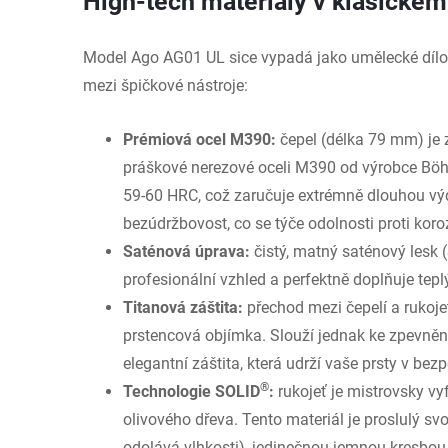
High-tech materiály v klasické
Model Ago AG01 UL sice vypadá jako umělecké dílo, a
mezi špičkové nástroje:
Prémiová ocel M390:
čepel (délka 79 mm) je
práškové nerezové oceli M390 od výrobce Böhl
59-60 HRC, což zaručuje extrémně dlouhou výd
bezúdržbovost, co se týče odolnosti proti koroz
Saténová úprava:
čistý, matný saténový lesk (
profesionální vzhled a perfektně doplňuje tepl
Titanová záštita:
přechod mezi čepelí a rukojet
prstencová objímka. Slouží jednak ke zpevněn
elegantní záštita, která udrží vaše prsty v bez
®
Technologie SOLID
:
rukojeť je mistrovsky v
olivového dřeva. Tento materiál je proslulý s
odolává vlhkosti), jedinečnou jemnou kresbou