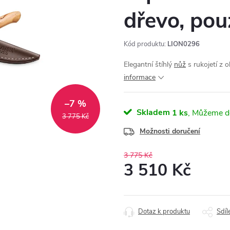
dřevo, pou
Kód produktu:
LION0296
Elegantní štíhlý
nůž
s rukojetí z o
informace
–7 %
Skladem
1 ks
3 775 Kč
Možnosti doručení
3 775 Kč
3 510 Kč
Měrná
cena:
Dotaz k produktu
Sdíl