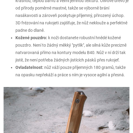
krásnou, teplou barvu a velmi jemnou texturu. Olivové dřevo je
od přírody poměrně mastné, takže se výborně brání
nasákavosti a zároveň poskytuje příjemný, přirozený úchop.
3D frézování na rukojeti zajišťuje, že nůž neklouže a perfektně
padne do dlaně.
Kožené pouzdro:
k noži dostanete robustní hnědé kožené
pouzdro. Není to žádný měkký "pytlík", ale silná kůže precizně
natvarovaná přímo na kontury modelu B40. Nůž v ní drží tak
jistě, že není potřeba žádných jistících pásků přes rukojeť.
Ovladatelnost:
nůž váží pouze příjemných 180 gramů, takže
na opasku nepřekáží a práce s ním je vysoce agilní a přesná.