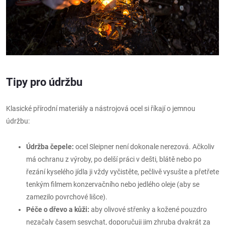
Tipy pro údržbu
Klasické přírodní materiály a nástrojová ocel si říkají o jemnou
údržbu:
Údržba čepele:
ocel Sleipner není dokonale nerezová. Ačkoliv
má ochranu z výroby, po delší práci v dešti, blátě nebo po
řezání kyselého jídla ji vždy vyčistěte, pečlivě vysušte a přetřete
tenkým filmem konzervačního nebo jedlého oleje (aby se
zamezilo povrchové lišce).
Péče o dřevo a kůži:
aby olivové střenky a kožené pouzdro
nezačaly časem sesychat, doporučuji jim zhruba dvakrát za