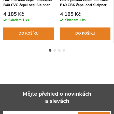
B40 CVG čepel ocel Sleipner,
B40 GBK čepel ocel Sleipner,
rukojeť micarta, pouzdro
rukojeť G10, pouzdro
4 185 Kč
4 185 Kč
Skladem
1 ks
Skladem
1 ks
DO KOŠÍKU
DO KOŠÍKU
Mějte přehled o novinkách
a slevách
Z