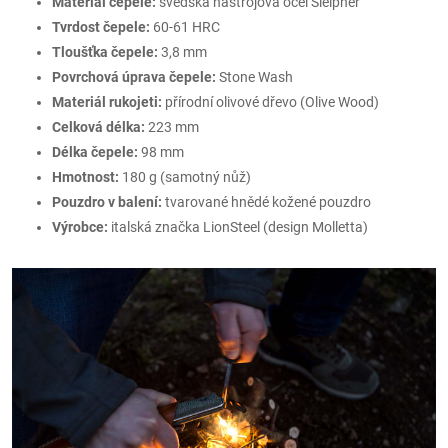
Materiál čepele:
švédská nástrojová ocel Sleipner
Tvrdost čepele:
60-61 HRC
Tloušťka čepele:
3,8 mm
Povrchová úprava čepele:
Stone Wash
Materiál rukojeti:
přírodní olivové dřevo (Olive Wood)
Celková délka:
223 mm
Délka čepele:
98 mm
Hmotnost:
180 g (samotný nůž)
Pouzdro v balení:
tvarované hnědé kožené pouzdro
Výrobce:
italská značka LionSteel (design Molletta)