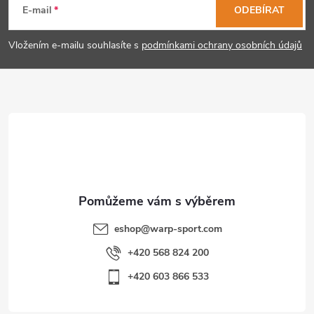
á
E-mail
ODEBÍRAT
p
Vložením e-mailu souhlasíte s
podmínkami ochrany osobních údajů
a
t
í
eshop
@
warp-sport.com
+420 568 824 200
+420 603 866 533