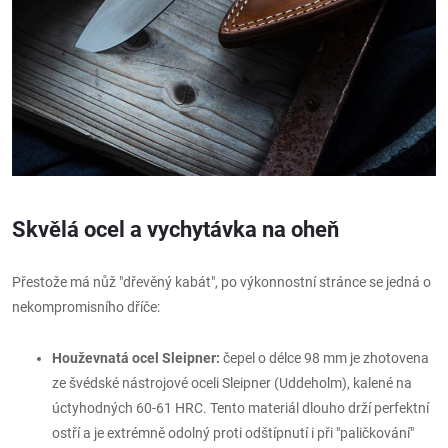
Skvělá ocel a vychytávka na oheň
Přestože má nůž "dřevěný kabát", po výkonnostní stránce se jedná o
nekompromisního dříče:
Houževnatá ocel Sleipner:
čepel o délce 98 mm je zhotovena
ze švédské nástrojové oceli Sleipner (Uddeholm), kalené na
úctyhodných 60-61 HRC. Tento materiál dlouho drží perfektní
ostří a je extrémně odolný proti odštípnutí i při "paličkování"