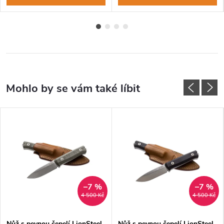
–7 %
–7 %
4 500 Kč
4 500 Kč
Nůž s pevnou čepelí LionSteel
Nůž s pevnou čepelí LionSteel