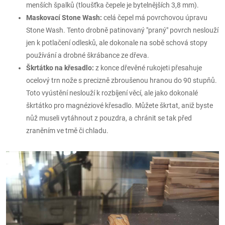
menších špalků (tloušťka čepele je bytelnějších 3,8 mm).
Maskovací Stone Wash:
celá čepel má povrchovou úpravu
Stone Wash. Tento drobně patinovaný "praný" povrch neslouží
jen k potlačení odlesků, ale dokonale na sobě schová stopy
používání a drobné škrábance ze dřeva.
Škrtátko na křesadlo:
z konce dřevěné rukojeti přesahuje
ocelový trn nože s precizně zbroušenou hranou do 90 stupňů.
Toto vyústění neslouží k rozbíjení věcí, ale jako dokonalé
škrtátko pro magnéziové křesadlo. Můžete škrtat, aniž byste
nůž museli vytáhnout z pouzdra, a chránit se tak před
zraněním ve tmě či chladu.