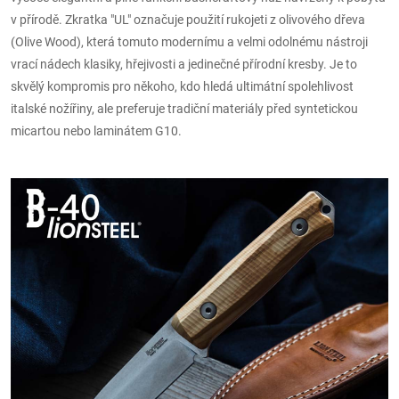
v přírodě. Zkratka "UL" označuje použití rukojeti z olivového dřeva
(Olive Wood), která tomuto modernímu a velmi odolnému nástroji
vrací nádech klasiky, hřejivosti a jedinečné přírodní kresby. Je to
skvělý kompromis pro někoho, kdo hledá ultimátní spolehlivost
italské nožířiny, ale preferuje tradiční materiály před syntetickou
micartou nebo laminátem G10.