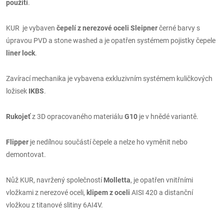
použití
.
KUR je vybaven
čepelí z nerezové oceli Sleipner
černé barvy s
úpravou PVD a stone washed a je opatřen systémem pojistky čepele
liner lock
.
Zavírací mechanika je vybavena exkluzivním systémem kuličkových
ložisek
IKBS
.
Rukojeť
z 3D opracovaného materiálu
G10
je v hnědé variantě.
Flipper
je nedílnou součástí čepele a nelze ho vyměnit nebo
demontovat.
Nůž KUR, navržený společností
Molletta
, je opatřen vnitřními
vložkami z nerezové oceli,
klipem z oceli
AISI 420 a distanční
vložkou z titanové slitiny 6AI4V.