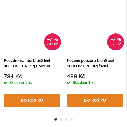
–7 %
–7 %
843 Kč
525 Kč
Pouzdro na nůž LionSteel
Kožené pouzdro LionSteel
900FDV1 CR Big Cordura
900FDV1 PL Big černé
784 Kč
488 Kč
Skladem
1 ks
Skladem
1 ks
DO KOŠÍKU
DO KOŠÍKU