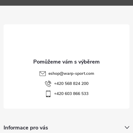
a
t
í
eshop
@
warp-sport.com
+420 568 824 200
+420 603 866 533
Informace pro vás