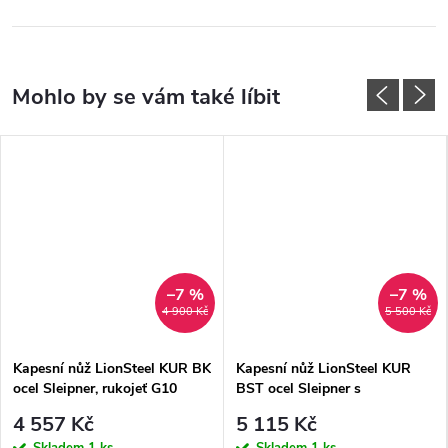
–7 %
–7 %
4 900 Kč
5 500 Kč
Kapesní nůž LionSteel KUR BK
Kapesní nůž LionSteel KUR
ocel Sleipner, rukojeť G10
BST ocel Sleipner s
PVD+Stone washed, rukojeť
4 557 Kč
5 115 Kč
dřevo santos
Skladem
1 ks
Skladem
1 ks