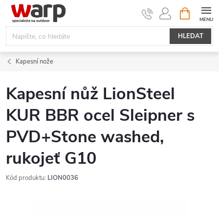
Přejít
NÁKUPNÍ
KOŠÍK
na
obsah
HLEDAT
Kapesní nože
Kapesní nůž LionSteel
KUR BBR ocel Sleipner s
PVD+Stone washed,
rukojeť G10
Kód produktu:
LION0036