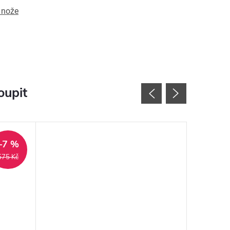
 nože
oupit
Novinka
–7 %
575 Kč