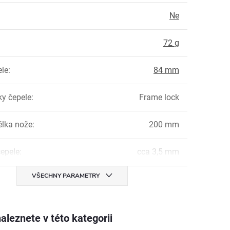
Ne
:
72 g
ele
:
84 mm
ky čepele
:
Frame lock
élka nože
:
200 mm
čepele
:
cca 3,5 mm
VŠECHNY PARAMETRY
aleznete v této kategorii