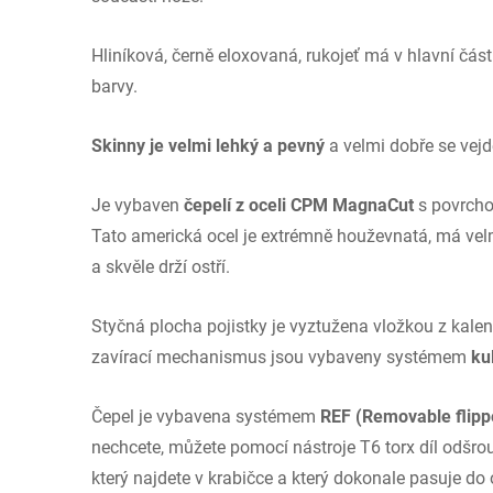
Hliníková, černě eloxovaná, rukojeť má v hlavní čás
barvy.
Skinny je velmi lehký a pevný
a velmi dobře se vejd
Je vybaven
čepelí z oceli CPM MagnaCut
s povrcho
Tato americká ocel je extrémně houževnatá, má vel
a skvěle drží ostří.
Styčná plocha pojistky je vyztužena vložkou z kalené
zavírací mechanismus jsou vybaveny systémem
ku
Čepel je vybavena systémem
REF (Removable flipp
nechcete, můžete pomocí nástroje T6 torx díl odšro
který najdete v krabičce a který dokonale pasuje do 