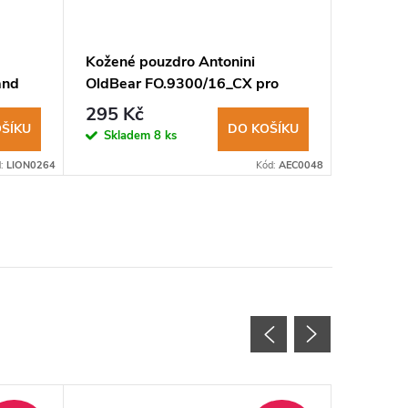
Kožené pouzdro Antonini
Kožené 
and
OldBear FO.9300/16_CX pro
OldBear
nože L-XL
nože z ř
295 Kč
325 K
ŠÍKU
DO KOŠÍKU
Skladem
8 ks
Sklad
d:
LION0264
Kód:
AEC0048