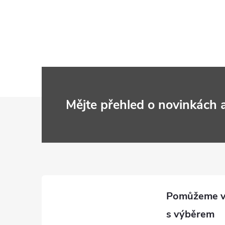
Z
Mějte přehled o novinkách
á
p
a
t