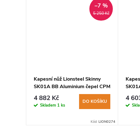
–7 %
–7 %
8 250 Kč
5 250 Kč
inny
Kapesní nůž Lionsteel Skinny
Kapesn
naCut,
SK01A BB Aluminium čepel CPM
SK01A
MagnaCut černá, hliníková
Magna
4 882 Kč
4 60
rukojeť+canvas
rukoj
KOŠÍKU
DO KOŠÍKU
Skladem
1 ks
Skl
Kód:
LION0278
Kód:
LION0274