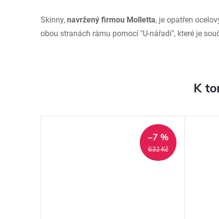
Skinny,
navržený firmou Molletta
, je opatřen ocelov
obou stranách rámu pomocí "U-nářadí", které je souč
K to
–7 %
632 Kč