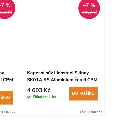
–7 %
–7 %
 950 Kč
4 950 Kč
ny
Kapesní nůž Lionsteel Skinny
Kapesní
el CPM
SK01A RS Aluminium čepel CPM
SK01A 
MagnaCut, hliníková
MagnaCu
4 603 Kč
4 882
rukojeť+canvas
rukojeť
DO KOŠÍKU
Skladem
1 ks
Sklad
ŠÍKU
d:
LION0273
Kód:
LION0271