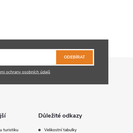
ODEBÍRAT
mi ochrany osobních údajů
ší
Důležité odkazy
u turistiku
Velikostní tabulky