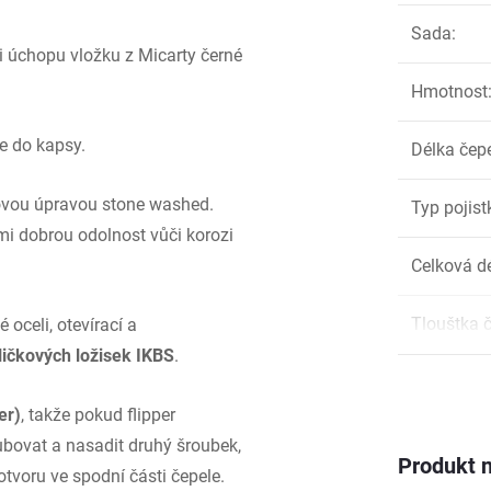
Sada
:
ti úchopu vložku z Micarty černé
Hmotnost
e do kapsy.
Délka čep
vou úpravou stone washed.
Typ pojist
mi dobrou odolnost vůči korozi
Celková d
Tlouštka 
 oceli, otevírací a
ličkových ložisek IKBS
.
er)
, takže pokud flipper
ubovat a nasadit druhý šroubek,
Produkt n
otvoru ve spodní části čepele.