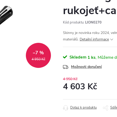
rukojeť+c
Kód produktu:
LION0270
Skinny je novinka roku 2024, vel
materiálů.
Detailní informace
–7 %
Skladem
1 ks
4 950 Kč
Možnosti doručení
4 950 Kč
4 603 Kč
Měrná
cena:
Dotaz k produktu
Sdíl