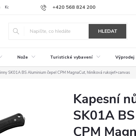
+420 568 824 200
Kontakty
Doprava a platba
Hodnocení obchodu
HLEDAT
Nože
Turistické vybavení
Výprodej
Skinny SK01A BS Aluminium čepel CPM MagnaCut, hliníková rukojeť+canvas
Kapesní nů
SK01A BS 
CPM Magna