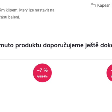
Kapesní
ým klipem, který lze nastavit na
ástí balení.
muto produktu doporučujeme ještě dok
–7 %
632 Kč