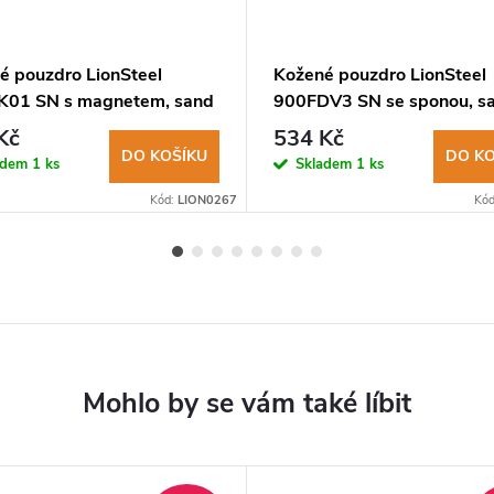
é pouzdro LionSteel
Kožené pouzdro LionSteel
01 SN s magnetem, sand
900FDV3 SN se sponou, s
Kč
534 Kč
DO KOŠÍKU
DO KO
adem
1 ks
Skladem
1 ks
Kód:
LION0267
Kó