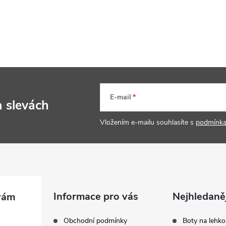
E-mail
a slevách
Vložením e-mailu souhlasíte s
podmínka
Informace pro vás
Nejhledaněj
Obchodní podmínky
Boty na lehko