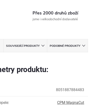
Přes 2000 druhů zboží
jsme i velkoobchodní dodavatelé
SOUVISEJÍCÍ PRODUKTY
PODOBNÉ PRODUKTY
etry produktu:
8051887884483
epele
:
CPM MagnaCut