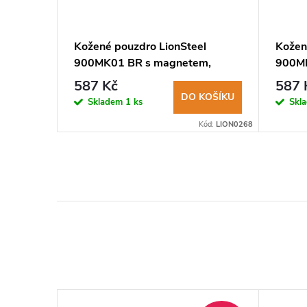
 nůž
Kožené pouzdro LionSteel
Kožen
osti XL
900MK01 BR s magnetem,
900MK
brown
587 Kč
587 
KOŠÍKU
DO KOŠÍKU
Skladem
1 ks
Skl
Kód:
AEC0103
Kód:
LION0268