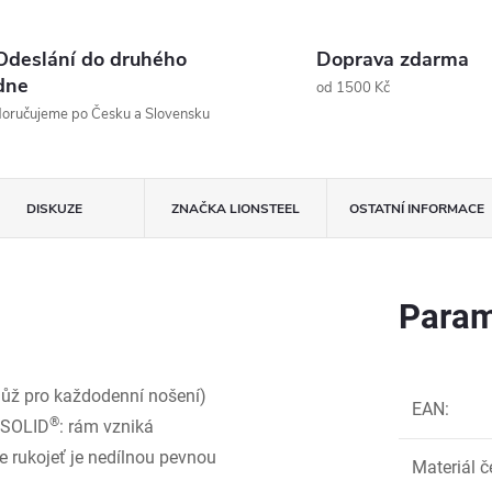
Odeslání do druhého
Doprava zdarma
dne
od 1500 Kč
oručujeme po Česku a Slovensku
DISKUZE
ZNAČKA
LIONSTEEL
OSTATNÍ INFORMACE
Param
 nůž pro každodenní nošení)
EAN
:
®
í SOLID
: rám vzniká
e rukojeť je nedílnou pevnou
Materiál č