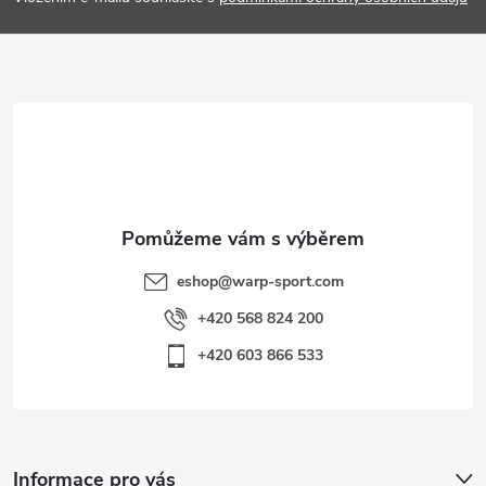
a
t
í
eshop
@
warp-sport.com
+420 568 824 200
+420 603 866 533
Informace pro vás