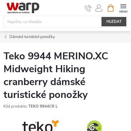
Přejít
NÁKUPNÍ
KOŠÍK
na
obsah
HLEDAT
Dámské turistické ponožky
Teko 9944 MERINO.XC
Midweight Hiking
cranberry dámské
turistické ponožky
Kód produktu:
TEKO 9944CR L