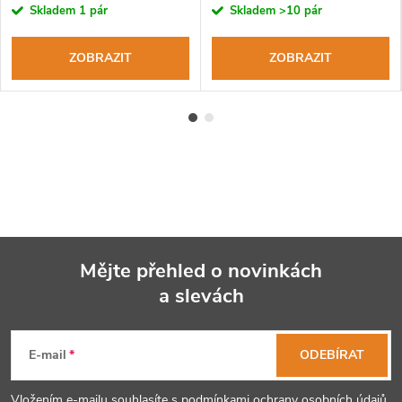
Skladem
1 pár
Skladem
>10 pár
ZOBRAZIT
ZOBRAZIT
Mějte přehled o novinkách
a slevách
Z
á
E-mail
ODEBÍRAT
p
Vložením e-mailu souhlasíte s
podmínkami ochrany osobních údajů