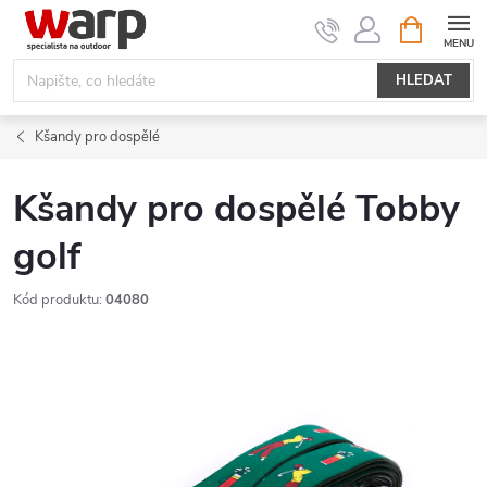
Přejít
NÁKUPNÍ
KOŠÍK
na
obsah
HLEDAT
Kšandy pro dospělé
Kšandy pro dospělé Tobby
golf
Kód produktu:
04080