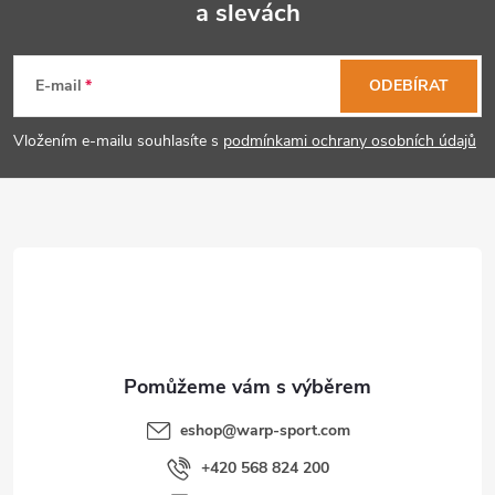
a slevách
Z
á
E-mail
ODEBÍRAT
p
Vložením e-mailu souhlasíte s
podmínkami ochrany osobních údajů
a
t
í
eshop
@
warp-sport.com
+420 568 824 200