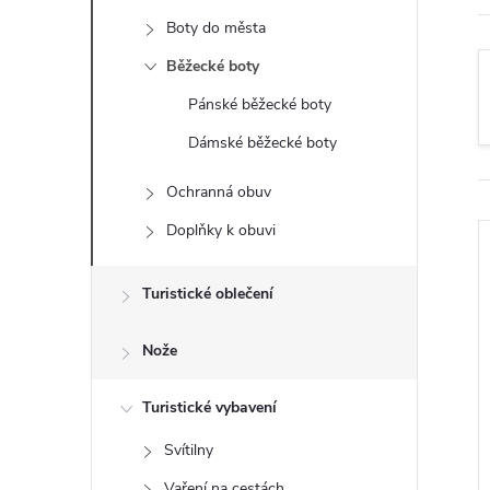
t
Boty do města
r
Běžecké boty
Pánské běžecké boty
a
Dámské běžecké boty
n
Ochranná obuv
n
Doplňky k obuvi
í
Turistické oblečení
p
Nože
a
i
Turistické vybavení
n
Svítilny
Vaření na cestách