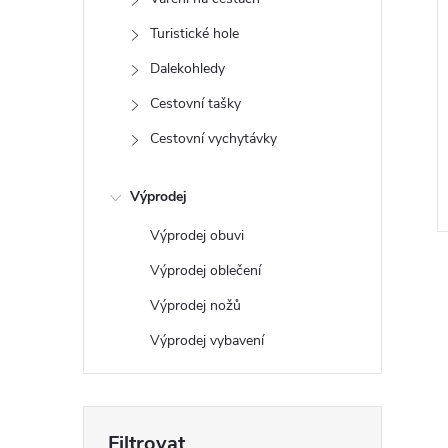
e
Turistické hole
l
Dalekohledy
Cestovní tašky
Cestovní vychytávky
Výprodej
Výprodej obuvi
Výprodej oblečení
Výprodej nožů
Výprodej vybavení
l