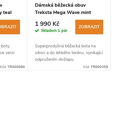
v
Dámská běžecká obuv
y teal
Treksta Mega Wave mint
1 990 Kč
OBRAZIT
ZOBRAZIT
Skladem
1 pár
 boty,
Superprodyšná běžecká bota na
ve verzi
silnici a do lehkého terénu, vynikající
odpružením došlapu.
Kód:
TR000080
Kód:
TR000359