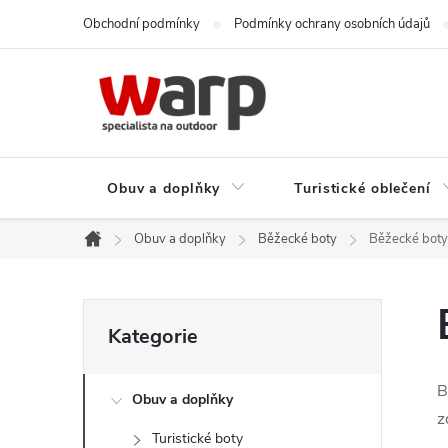
Přejít
Obchodní podmínky
Podmínky ochrany osobních údajů
na
obsah
Obuv a doplňky
Turistické oblečení
Obuv a doplňky
Běžecké boty
Běžecké boty 
Domů
P
Přeskočit
Kategorie
kategorie
o
B
Obuv a doplňky
s
z
Turistické boty