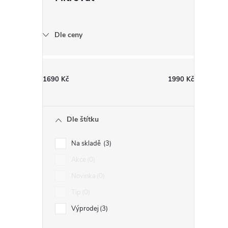
Dle ceny
í
1690
Kč
1990
Kč
r
Dle štítku
Na skladě
3
Akce
0
Novinka
0
Tip
0
Výprodej
3