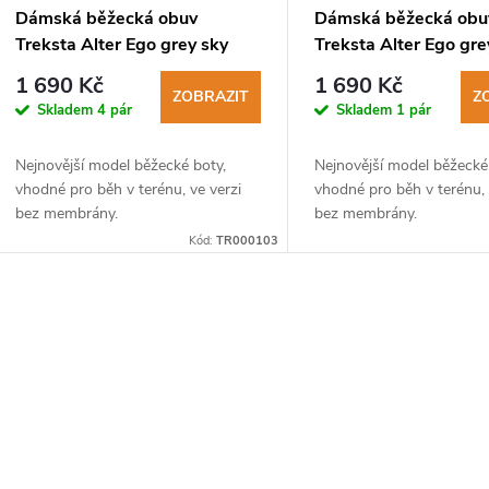
p
Dámská běžecká obuv
Dámská běžecká obu
Treksta Alter Ego grey sky
Treksta Alter Ego gre
r
blue
1 690 Kč
1 690 Kč
ZOBRAZIT
Z
Skladem
4 pár
Skladem
1 pár
o
Nejnovější model běžecké boty,
Nejnovější model běžecké
d
vhodné pro běh v terénu, ve verzi
vhodné pro běh v terénu, 
bez membrány.
bez membrány.
u
Kód:
TR000103
k
O
t
v
ů
á