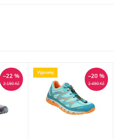
Výprodej
–22 %
–20 %
2 190 Kč
2 490 Kč