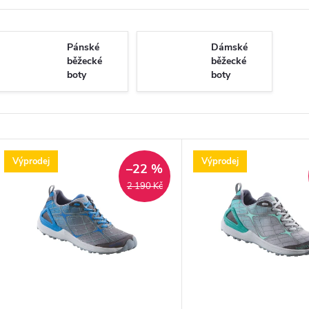
Pánské
Dámské
běžecké
běžecké
boty
boty
V
Výprodej
Výprodej
–22 %
ý
2 190 Kč
p
s