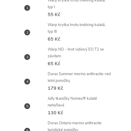
Warp krytka hrotu trekking kulatá,
typ I
55 Kč
Warp krytka hrotu trekking kulatá,
typ III
65 Kč
Warp ND - hrot vidiový EO T2 se
závitem
65 Kč
Duras Summer merino anthracite-red
letní ponožky
179 Kč
Jolly tkaničky Nomex® kulaté
nehořlavé
130 Kč
Duras Ontario merino anthracite
turistické ponožky