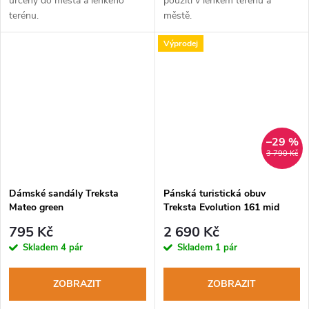
určený do města a lehkého
použití v lehkém terénu a
terénu.
městě.
Výprodej
–29 %
3 790 Kč
Dámské sandály Treksta
Pánská turistická obuv
Mateo green
Treksta Evolution 161 mid
GTX black
795 Kč
2 690 Kč
Skladem
4 pár
Skladem
1 pár
ZOBRAZIT
ZOBRAZIT