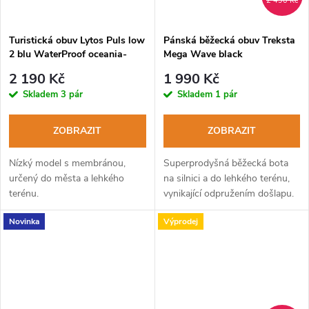
2 490 Kč
Turistická obuv Lytos Puls low
Pánská běžecká obuv Treksta
2 blu WaterProof oceania-
Mega Wave black
arancio
2 190 Kč
1 990 Kč
Skladem
3 pár
Skladem
1 pár
ZOBRAZIT
ZOBRAZIT
Nízký model s membránou,
Superprodyšná běžecká bota
určený do města a lehkého
na silnici a do lehkého terénu,
terénu.
vynikající odpružením došlapu.
Novinka
Výprodej