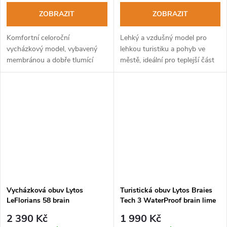
ZOBRAZIT
ZOBRAZIT
Komfortní celoroční
Lehký a vzdušný model pro
vycházkový model, vybavený
lehkou turistiku a pohyb ve
membránou a dobře tlumící
městě, ideální pro teplejší část
podešví pro maximální komfort
roku.
na tvrdém povrchu
Vycházková obuv Lytos
Turistická obuv Lytos Braies
LeFlorians 58 brain
Tech 3 WaterProof brain lime
2 390 Kč
1 990 Kč