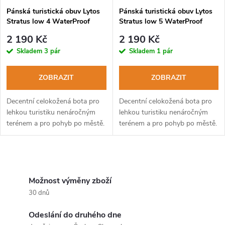
Pánská turistická obuv Lytos
Pánská turistická obuv Lytos
Stratus low 4 WaterProof
Stratus low 5 WaterProof
tortora
marrone
2 190 Kč
2 190 Kč
Skladem
3 pár
Skladem
1 pár
ZOBRAZIT
ZOBRAZIT
Decentní celokožená bota pro
Decentní celokožená bota pro
lehkou turistiku nenáročným
lehkou turistiku nenáročným
terénem a pro pohyb po městě.
terénem a pro pohyb po městě.
O
v
Možnost výměny zboží
30 dnů
l
Odeslání do druhého dne