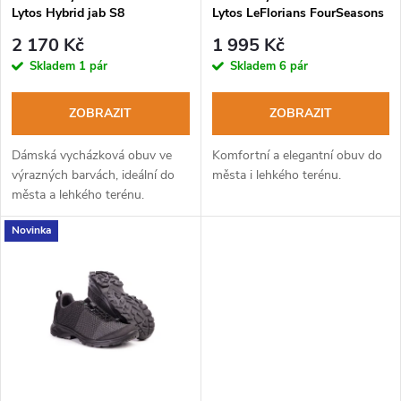
p
Lytos Hybrid jab S8
Lytos LeFlorians FourSeasons
p
Waterproof azzuro
67 WaterProof blue deep-lime
r
2 170 Kč
1 995 Kč
r
Skladem
1 pár
Skladem
6 pár
o
o
ZOBRAZIT
ZOBRAZIT
d
d
Dámská vycházková obuv ve
Komfortní a elegantní obuv do
u
výrazných barvách, ideální do
města i lehkého terénu.
města a lehkého terénu.
u
k
Novinka
k
t
t
ů
ů