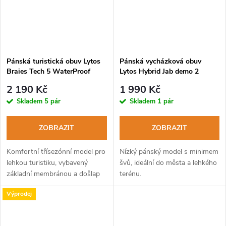
Pánská turistická obuv Lytos
Pánská vycházková obuv
Braies Tech 5 WaterProof
Lytos Hybrid Jab demo 2
caribou rosso
WaterProof marrone-nero
2 190 Kč
1 990 Kč
Skladem
5 pár
Skladem
1 pár
ZOBRAZIT
ZOBRAZIT
Komfortní třísezónní model pro
Nízký pánský model s minimem
lehkou turistiku, vybavený
švů, ideální do města a lehkého
základní membránou a došlap
terénu.
tlumící podešví Vibram.
Výprodej