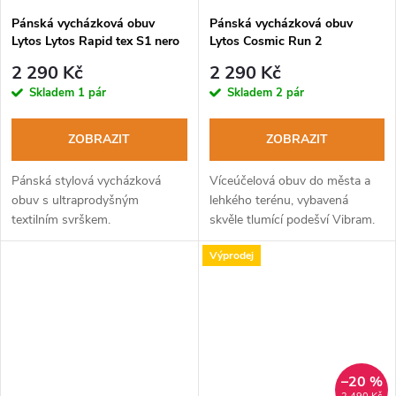
Pánská vycházková obuv
Pánská vycházková obuv
Lytos Lytos Rapid tex S1 nero
Lytos Cosmic Run 2
WaterProof nero-lime
2 290 Kč
2 290 Kč
Skladem
1 pár
Skladem
2 pár
ZOBRAZIT
ZOBRAZIT
Pánská stylová vycházková
Víceúčelová obuv do města a
obuv s ultraprodyšným
lehkého terénu, vybavená
textilním svrškem.
skvěle tlumící podešví Vibram.
Výprodej
–20 %