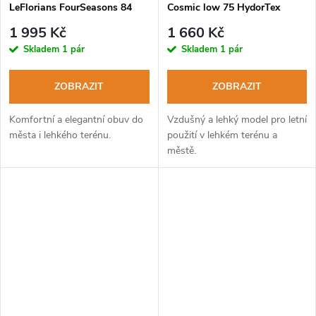
LeFlorians FourSeasons 84
Cosmic low 75 HydorTex
WaterProof brain-grigio
wool-mimetico
1 995 Kč
1 660 Kč
Skladem
1 pár
Skladem
1 pár
ZOBRAZIT
ZOBRAZIT
Komfortní a elegantní obuv do
Vzdušný a lehký model pro letní
města i lehkého terénu.
použití v lehkém terénu a
městě.