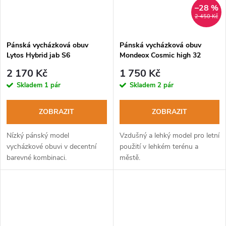
–28 %
2 450 Kč
Pánská vycházková obuv
Pánská vycházková obuv
Lytos Hybrid jab S6
Mondeox Cosmic high 32
Waterproof beige
HydorTex wool-mimetico
2 170 Kč
1 750 Kč
Skladem
1 pár
Skladem
2 pár
ZOBRAZIT
ZOBRAZIT
Nízký pánský model
Vzdušný a lehký model pro letní
vycházkové obuvi v decentní
použití v lehkém terénu a
barevné kombinaci.
městě.