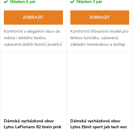
Skladem
6 pár
Skladem
3 pár
ZOBRAZIT
ZOBRAZIT
Komfortní a elegantní obuv do
Komfortní třísezónní model pro
města i lehkého terénu,
lehkou turistiku, vybavený
vybavená dobře tlumící podešví
základní membránou a došlap
Vibram®.
tlumící podešví.
Dámská vycházková obuv
Dámská vycházková obuv
Lytos LeFlorians 82 brain pink
Lytos Ebnit sport jab tech evo
11 WaterProof shark-fuxia