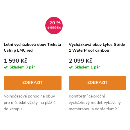
–20 %
1 990 Kč
Letní vycházková obuv Treksta
Vycházková obuv Lytos Stride
Catnip LMC red
1 WaterProof caribou
1 590 Kč
2 099 Kč
Skladem
3 pár
Skladem
1 pár
ZOBRAZIT
ZOBRAZIT
Volnočasová pohodlná obuv
Komfortní celoroční
pro městské výlety, na pláž či
vycházkový model, vybavený
do kempu.
membránou a dobře tlumící
podešví pro maximální komfort
na tvrdém povrchu