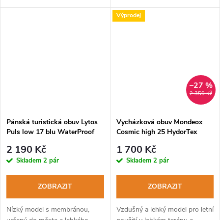
membránou.
Výprodej
–27 %
2 350 Kč
Pánská turistická obuv Lytos
Vycházková obuv Mondeox
Puls low 17 blu WaterProof
Cosmic high 25 HydorTex
limoges-lime
corteccia arancio
2 190 Kč
1 700 Kč
Skladem
2 pár
Skladem
2 pár
ZOBRAZIT
ZOBRAZIT
Nízký model s membránou,
Vzdušný a lehký model pro letní