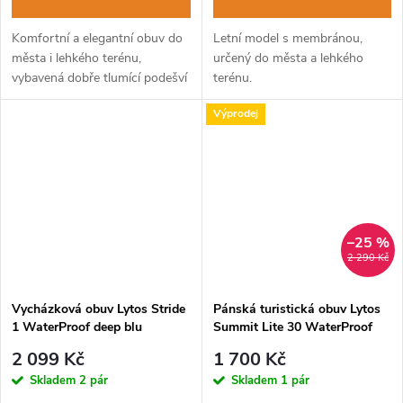
Komfortní a elegantní obuv do
Letní model s membránou,
města i lehkého terénu,
určený do města a lehkého
vybavená dobře tlumící podešví
terénu.
Vibram®.
Výprodej
–25 %
2 290 Kč
Vycházková obuv Lytos Stride
Pánská turistická obuv Lytos
1 WaterProof deep blu
Summit Lite 30 WaterProof
deep blu
2 099 Kč
1 700 Kč
Skladem
2 pár
Skladem
1 pár