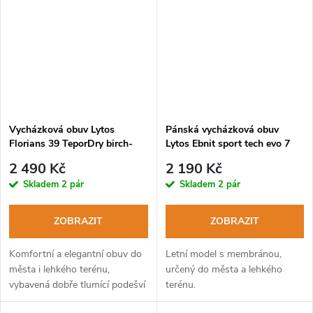
Vycházková obuv Lytos
Pánská vycházková obuv
Florians 39 TeporDry birch-
Lytos Ebnit sport tech evo 7
entry
WaterProof shark-limeade
2 490 Kč
2 190 Kč
Skladem
2 pár
Skladem
2 pár
ZOBRAZIT
ZOBRAZIT
Komfortní a elegantní obuv do
Letní model s membránou,
města i lehkého terénu,
určený do města a lehkého
vybavená dobře tlumící podešví
terénu.
Vibram®.