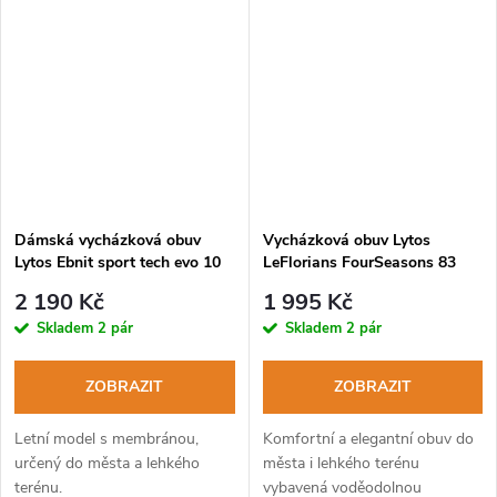
Dámská vycházková obuv
Vycházková obuv Lytos
Lytos Ebnit sport tech evo 10
LeFlorians FourSeasons 83
WaterProof shark-
WaterProof birch-limeade
2 190 Kč
1 995 Kč
acquamarina
Skladem
2 pár
Skladem
2 pár
ZOBRAZIT
ZOBRAZIT
Letní model s membránou,
Komfortní a elegantní obuv do
určený do města a lehkého
města i lehkého terénu
terénu.
vybavená voděodolnou