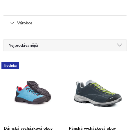
Výrobce
Ř
Nejprodávanější
a
Nejlevnější
V
Novinka
Nejdražší
z
ý
Abecedně
e
p
n
i
í
s
Dámská vycházková obuv
Pánská vycházková obuv