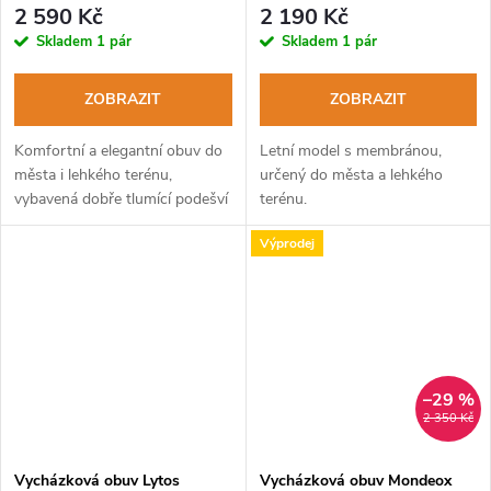
2 590 Kč
2 190 Kč
Skladem
1 pár
Skladem
1 pár
ZOBRAZIT
ZOBRAZIT
Komfortní a elegantní obuv do
Letní model s membránou,
města i lehkého terénu,
určený do města a lehkého
vybavená dobře tlumící podešví
terénu.
Vibram®.
Výprodej
–29 %
2 350 Kč
Vycházková obuv Lytos
Vycházková obuv Mondeox