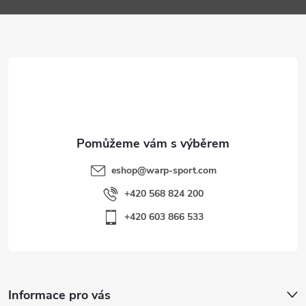
p
a
i
t
s
í
u
eshop
@
warp-sport.com
+420 568 824 200
+420 603 866 533
Informace pro vás