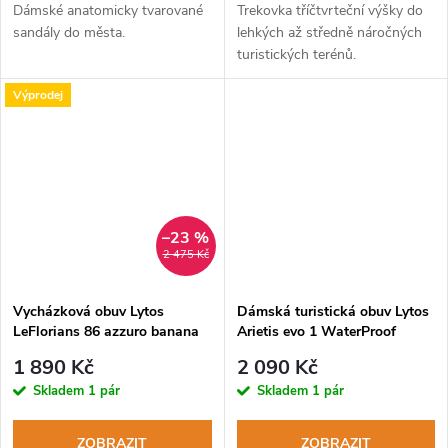
Dámské anatomicky tvarované
Trekovka tříčtvrteční výšky do
sandály do města.
lehkých až středně náročných
turistických terénů.
Výprodej
–23 %
2 475 Kč
Vycházková obuv Lytos
Dámská turistická obuv Lytos
LeFlorians 86 azzuro banana
Arietis evo 1 WaterProof
fumo-cupcake
1 890 Kč
2 090 Kč
Skladem
1 pár
Skladem
1 pár
ZOBRAZIT
ZOBRAZIT