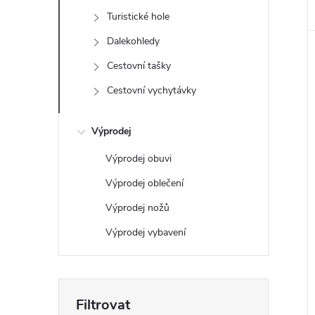
e
Turistické hole
Dalekohledy
l
Cestovní tašky
Cestovní vychytávky
Výprodej
Výprodej obuvi
Výprodej oblečení
Výprodej nožů
Výprodej vybavení