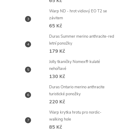
65 Kč
Warp ND - hrot vidiový EO T2 se
závitem
65 Kč
Duras Summer merino anthracite-red
letní ponožky
179 Kč
Jolly tkaničky Nomex® kulaté
nehořlavé
130 Kč
Duras Ontario merino anthracite
turistické ponožky
220 Kč
Warp krytka hrotu pro nordic-
walking hole
85 Kč