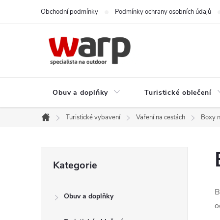
Přejít
Obchodní podmínky
Podmínky ochrany osobních údajů
na
obsah
Obuv a doplňky
Turistické oblečení
Turistické vybavení
Vaření na cestách
Boxy n
Domů
P
Přeskočit
Kategorie
kategorie
o
B
Obuv a doplňky
s
o