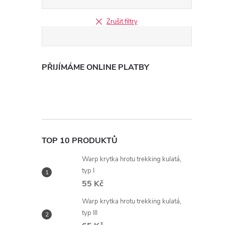
Zrušit filtry
PŘIJÍMÁME ONLINE PLATBY
TOP 10 PRODUKTŮ
Warp krytka hrotu trekking kulatá,
typ I
55 Kč
Warp krytka hrotu trekking kulatá,
typ III