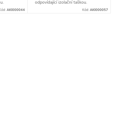
ou.
odpovídající izolační taškou.
na zip pro
Součástí je i boční kapsa na zip pro
Kód:
AKI000044
Kód:
AKI000057
uložení příboru AKINOD.