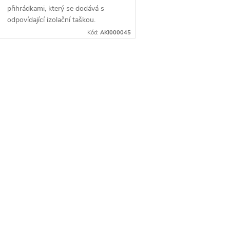
přihrádkami, který se dodává s
odpovídající izolační taškou.
Součástí je i boční kapsa na zip pro
Kód:
AKI000045
uložení příboru AKINOD.
O
v
á
d
a
c