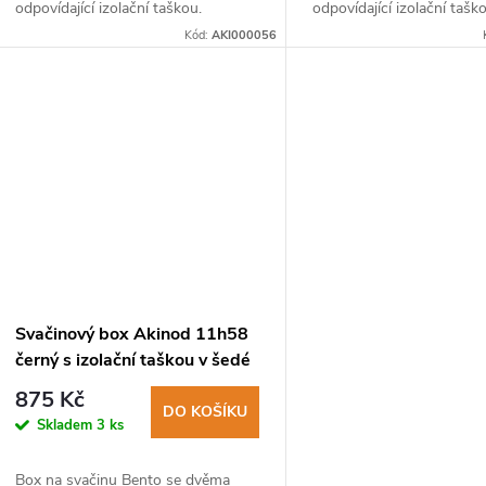
odpovídající izolační taškou.
odpovídající izolační tašk
u
Součástí je i boční kapsa na zip pro
Součástí je i boční kapsa 
Kód:
AKI000056
uložení příboru AKINOD.
uložení příboru AKINOD.
k
t
ů
Svačinový box Akinod 11h58
černý s izolační taškou v šedé
melírové barvě
875 Kč
DO KOŠÍKU
Skladem
3 ks
Box na svačinu Bento se dvěma