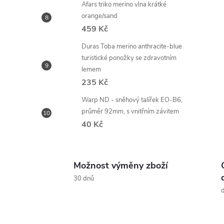
Afars triko merino vlna krátké
orange/sand
459 Kč
Duras Toba merino anthracite-blue
turistické ponožky se zdravotním
lemem
235 Kč
Warp ND - sněhový talířek EO-B6,
průměr 92mm, s vnitřním závitem
40 Kč
Možnost výměny zboží
30 dnů
d