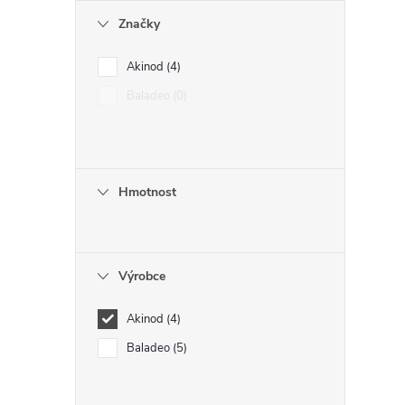
Značky
r
Akinod
4
Baladeo
0
Hmotnost
Výrobce
i
Akinod
4
Baladeo
5