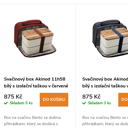
V
ý
p
s
p
Svačinový box Akinod 11h58
Svačinový box Akino
bílý s izolační taškou v červené
bílý s izolační taškou
r
barvě
modré barvě
875 Kč
875 Kč
DO KOŠÍKU
DO
Skladem
5 ks
Skladem
3 ks
o
Box na svačinu Bento se dvěma
Box na svačinu Bento se
d
přihrádkami, který se dodává s
přihrádkami, který se dod