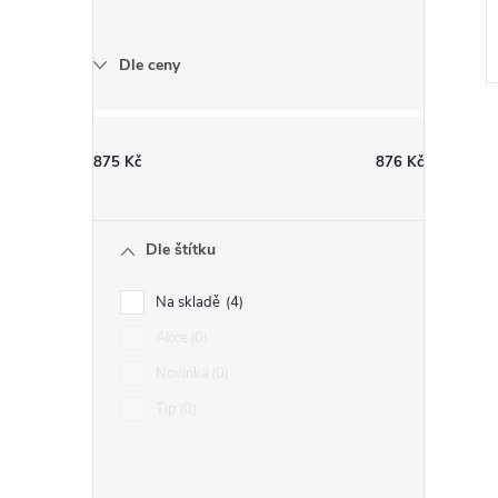
Dle ceny
875
Kč
876
Kč
l
Dle štítku
Na skladě
4
Akce
0
Novinka
0
Tip
0
í