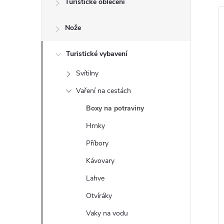
Turistické oblečení
t
Nože
r
a
Turistické vybavení
Svítilny
n
i
Vaření na cestách
n
Boxy na potraviny
Hrnky
í
Příbory
p
Kávovary
Lahve
a
Otvíráky
n
Vaky na vodu