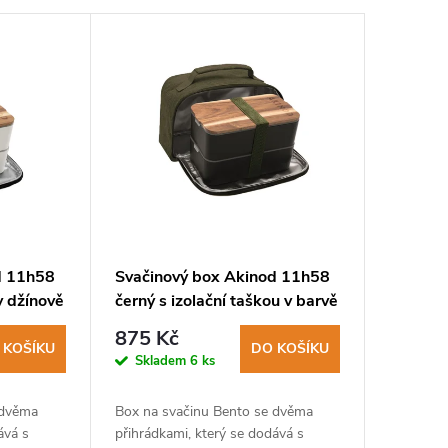
d 11h58
Svačinový box Akinod 11h58
 v džínově
černý s izolační taškou v barvě
khaki
875 Kč
 KOŠÍKU
DO KOŠÍKU
Skladem
6 ks
 dvěma
Box na svačinu Bento se dvěma
ává s
přihrádkami, který se dodává s