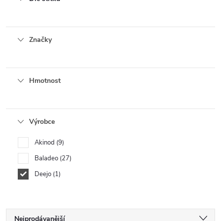
Značky
Hmotnost
Výrobce
Akinod
9
Baladeo
27
Deejo
1
Ř
Nejprodávanější