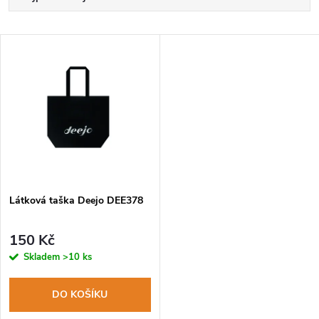
a
Nejlevnější
V
Nejdražší
z
ý
Abecedně
e
p
n
i
í
s
p
Látková taška Deejo DEE378
p
r
150 Kč
r
Skladem
>10 ks
o
o
DO KOŠÍKU