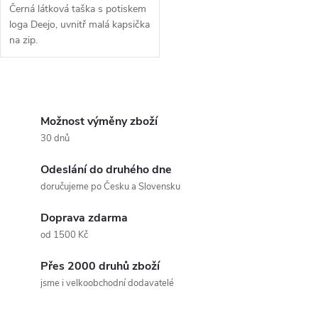
d
d
Černá látková taška s potiskem
u
loga Deejo, uvnitř malá kapsička
na zip.
u
k
k
O
t
t
v
Možnost výměny zboží
ů
30 dnů
ů
l
Odeslání do druhého dne
á
doručujeme po Česku a Slovensku
d
Doprava zdarma
a
od 1500 Kč
c
Přes 2000 druhů zboží
jsme i velkoobchodní dodavatelé
í