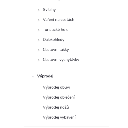
e
Svítilny
l
Vaření na cestách
Turistické hole
Dalekohledy
l
Cestovní tašky
Cestovní vychytávky
Výprodej
Výprodej obuvi
Výprodej oblečení
í
Výprodej nožů
Výprodej vybavení