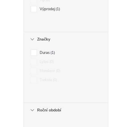
Tip
0
Výprodej
1
Značky
Duras
1
Lytos
0
Mondeox
0
Treksta
0
Roční období