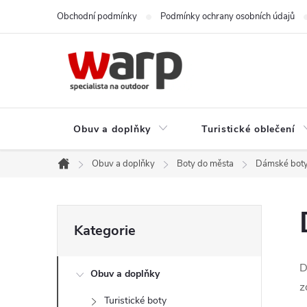
Přejít
Obchodní podmínky
Podmínky ochrany osobních údajů
na
obsah
Obuv a doplňky
Turistické oblečení
Obuv a doplňky
Boty do města
Dámské boty
Domů
P
Přeskočit
Kategorie
kategorie
o
D
Obuv a doplňky
s
z
Turistické boty