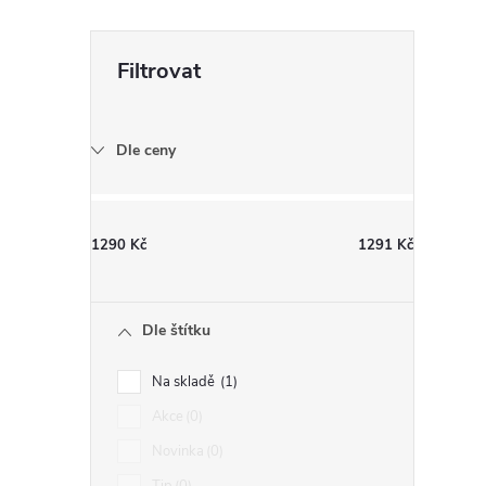
r
Dle ceny
1290
Kč
1291
Kč
i
Dle štítku
Na skladě
1
Akce
0
Novinka
0