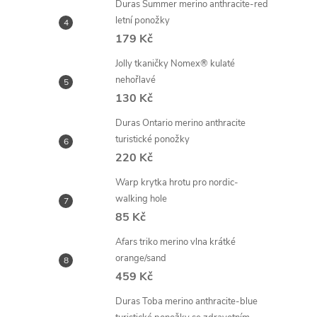
Duras Summer merino anthracite-red
letní ponožky
179 Kč
Jolly tkaničky Nomex® kulaté
nehořlavé
130 Kč
Duras Ontario merino anthracite
turistické ponožky
220 Kč
Warp krytka hrotu pro nordic-
walking hole
85 Kč
Afars triko merino vlna krátké
orange/sand
459 Kč
Duras Toba merino anthracite-blue