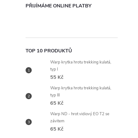
PŘIJÍMÁME ONLINE PLATBY
TOP 10 PRODUKTŮ
Warp krytka hrotu trekking kulatá,
typ I
55 Kč
Warp krytka hrotu trekking kulatá,
typ III
65 Kč
Warp ND - hrot vidiový EO T2 se
závitem
65 Kč