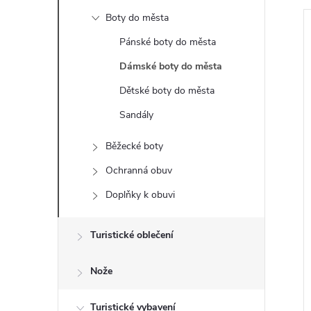
t
Boty do města
r
Pánské boty do města
Dámské boty do města
a
Dětské boty do města
n
Sandály
i
n
Běžecké boty
Ochranná obuv
í
Doplňky k obuvi
p
Turistické oblečení
a
Nože
n
Turistické vybavení