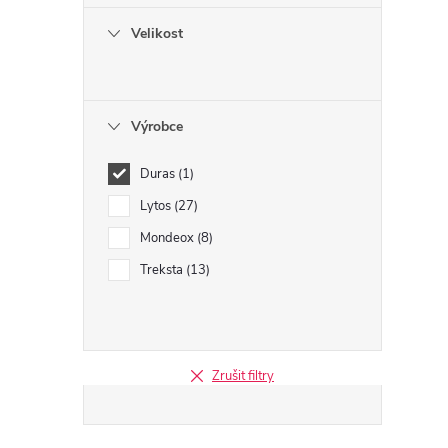
Velikost
Výrobce
Duras
1
Lytos
27
Mondeox
8
Treksta
13
Zrušit filtry