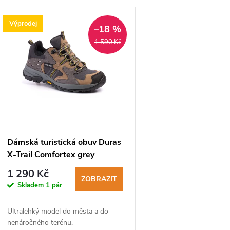
V
Výprodej
–18 %
ý
1 590 Kč
p
s
p
Dámská turistická obuv Duras
X-Trail Comfortex grey
r
savana
1 290 Kč
ZOBRAZIT
Skladem
1 pár
o
Ultralehký model do města a do
d
nenáročného terénu.