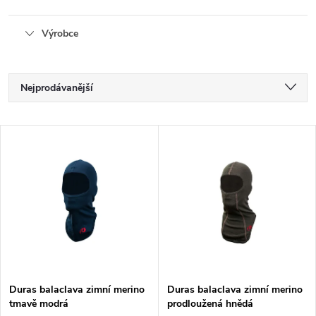
Výrobce
Ř
Nejprodávanější
a
Nejlevnější
V
Nejdražší
z
ý
Abecedně
e
p
n
i
í
s
p
Duras balaclava zimní merino
Duras balaclava zimní merino
tmavě modrá
prodloužená hnědá