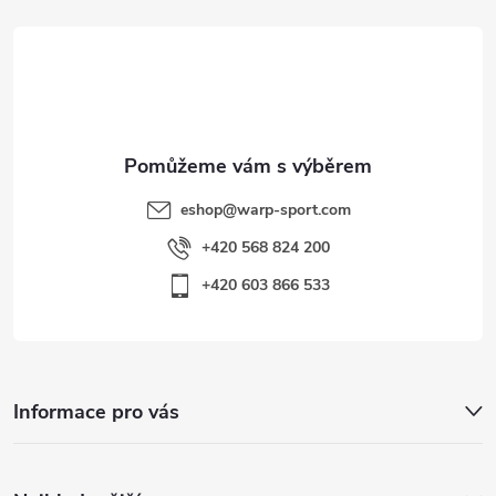
i
t
s
í
u
eshop
@
warp-sport.com
+420 568 824 200
+420 603 866 533
Informace pro vás