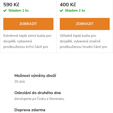
p
r
590 Kč
400 Kč
r
Skladem
1 ks
Skladem
2 ks
o
o
ZOBRAZIT
ZOBRAZIT
d
d
Extrémně teplá zimní kukla pro
Středně teplá kukla pro
u
dospělé, vybavená
dospělé, vybavená značně
prodlouženou krční částí pro
prodlouženou hrudní částí pro
u
dokonalou ochranu hlavy a krku
dokonalou ochranu hlavy a krku
k
před chladem.
před chladem.
k
O
t
t
v
Možnost výměny zboží
ů
30 dnů
ů
l
Odeslání do druhého dne
á
doručujeme po Česku a Slovensku
d
Doprava zdarma