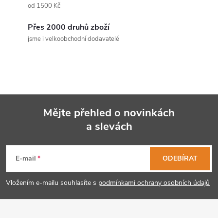
a
od 1500 Kč
c
Přes 2000 druhů zboží
jsme i velkoobchodní dodavatelé
í
p
r
v
Mějte přehled o novinkách
k
a slevách
Z
y
á
E-mail
ODEBÍRAT
v
p
ý
Vložením e-mailu souhlasíte s
podmínkami ochrany osobních údajů
p
a