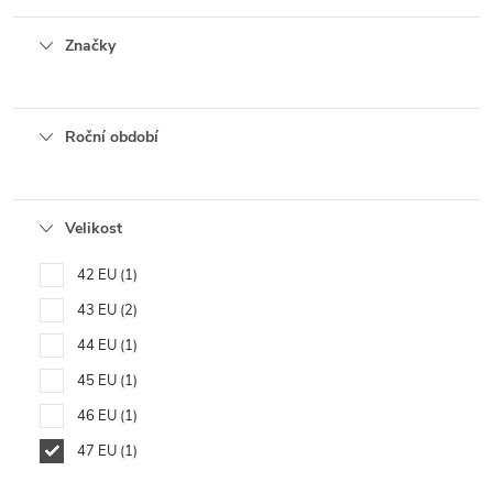
Značky
Roční období
Velikost
42 EU
1
43 EU
2
44 EU
1
45 EU
1
46 EU
1
47 EU
1