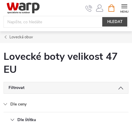
Přejít
NÁKUPNÍ
KOŠÍK
na
obsah
HLEDAT
Lovecká obuv
Lovecké boty velikost 47
EU
Filtrovat
Dle ceny
Dle štítku