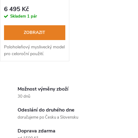
p
r
6 495 Kč
r
Skladem
1 pár
o
o
ZOBRAZIT
d
d
Poloholeňový myslivecký model
u
pro celoroční použití.
u
k
O
k
t
v
Možnost výměny zboží
t
30 dnů
ů
l
ů
Odeslání do druhého dne
á
doručujeme po Česku a Slovensku
d
Doprava zdarma