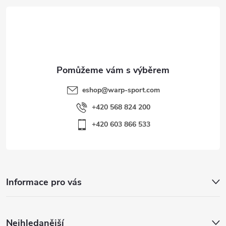
i
t
s
í
u
eshop
@
warp-sport.com
+420 568 824 200
+420 603 866 533
Informace pro vás
Nejhledanější