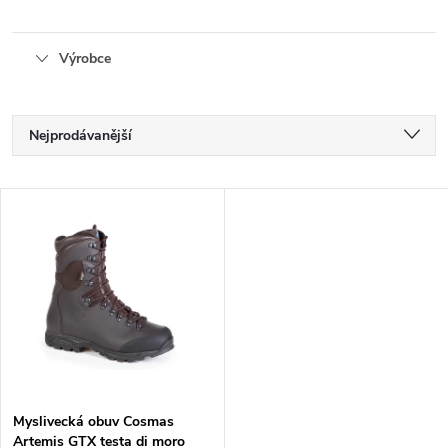
Výrobce
Ř
Nejprodávanější
a
Nejlevnější
V
Nejdražší
z
ý
Abecedně
e
p
n
i
í
s
p
Myslivecká obuv Cosmas
Artemis GTX testa di moro