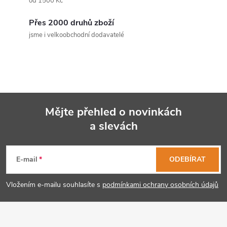
a
od 1500 Kč
c
Přes 2000 druhů zboží
jsme i velkoobchodní dodavatelé
í
p
r
v
Mějte přehled o novinkách
k
a slevách
Z
y
á
E-mail
ODEBÍRAT
v
p
ý
Vložením e-mailu souhlasíte s
podmínkami ochrany osobních údajů
p
a