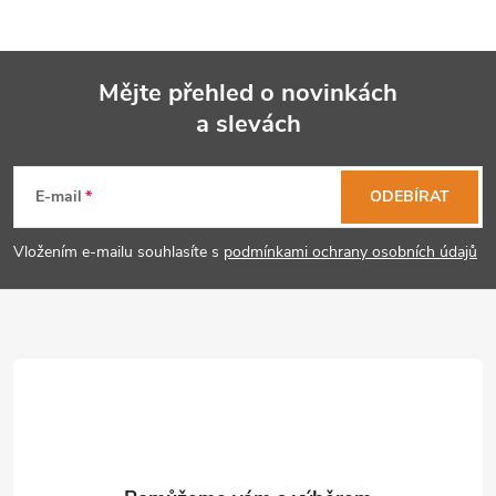
Mějte přehled o novinkách
a slevách
Z
á
E-mail
ODEBÍRAT
p
Vložením e-mailu souhlasíte s
podmínkami ochrany osobních údajů
a
t
í