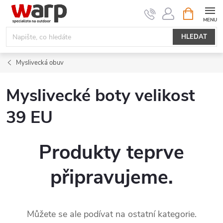
Přejít
NÁKUPNÍ
KOŠÍK
na
obsah
HLEDAT
Myslivecká obuv
Myslivecké boty velikost
39 EU
Produkty teprve
připravujeme.
Můžete se ale podívat na ostatní kategorie.