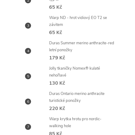
65 Kč
Warp ND - hrot vidiový EO T2 se
závitem
65 Kč
Duras Summer merino anthracite-red
letní ponožky
179 Kč
Jolly tkaničky Nomex® kulaté
nehořlavé
130 Kč
Duras Ontario merino anthracite
turistické ponožky
220 Kč
Warp krytka hrotu pro nordic-
walking hole
85 Kč