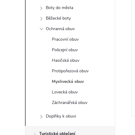
t
Boty do města
r
Běžecké boty
i
Ochranná obuv
a
Pracovní obuv
n
Policejní obuv
Hasičská obuv
n
Protipořezová obuv
í
Myslivecká obuv
Lovecká obuv
p
Záchranářská obuv
a
Doplňky k obuvi
n
Turistické oblečení