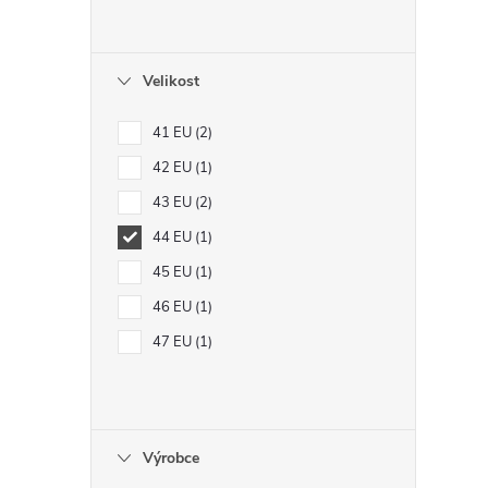
Velikost
41 EU
2
42 EU
1
43 EU
2
44 EU
1
45 EU
1
46 EU
1
47 EU
1
Výrobce