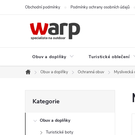
Přejít
Obchodní podmínky
Podmínky ochrany osobních údajů
na
obsah
Obuv a doplňky
Turistické oblečení
Obuv a doplňky
Ochranná obuv
Myslivecká
Domů
P
Přeskočit
Kategorie
kategorie
o
Obuv a doplňky
s
Turistické boty