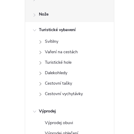
e
Nože
l
l
Turistické vybavení
Svítilny
Vaření na cestách
Turistické hole
Dalekohledy
Cestovní tašky
í
Cestovní vychytávky
r
Výprodej
Výprodej obuvi
Výprodej oblečení