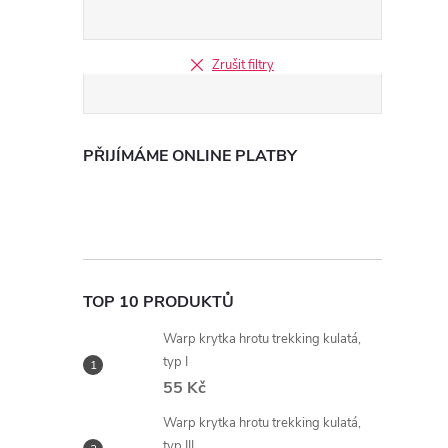
Zrušit filtry
PŘIJÍMÁME ONLINE PLATBY
TOP 10 PRODUKTŮ
Warp krytka hrotu trekking kulatá,
typ I
55 Kč
Warp krytka hrotu trekking kulatá,
typ III