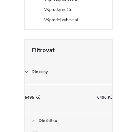
Výprodej nožů
Výprodej vybavení
i
Dle ceny
6495
Kč
6496
Kč
Dle štítku