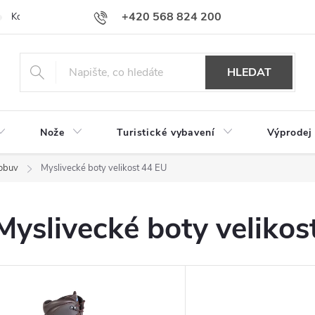
+420 568 824 200
Kontakty
Doprava a platba
Hodnocení obchodu
HLEDAT
Nože
Turistické vybavení
Výprodej
 obuv
Myslivecké boty velikost 44 EU
Myslivecké boty velikos
V