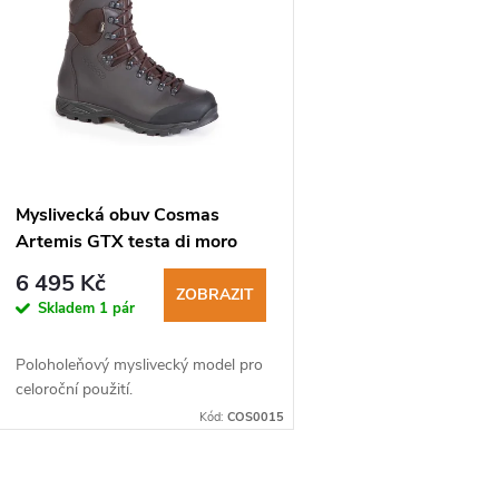
ý
p
s
p
Myslivecká obuv Cosmas
Artemis GTX testa di moro
r
6 495 Kč
ZOBRAZIT
Skladem
1 pár
o
Poloholeňový myslivecký model pro
d
celoroční použití.
Kód:
COS0015
u