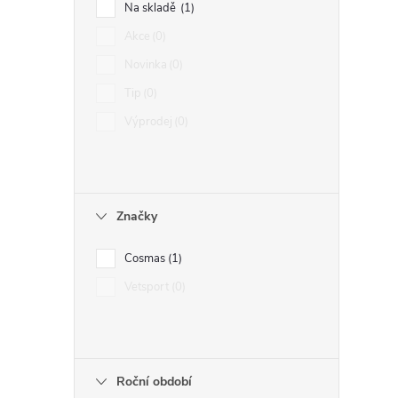
Na skladě
1
Akce
0
Novinka
0
Tip
0
Výprodej
0
Značky
Cosmas
1
Vetsport
0
Roční období