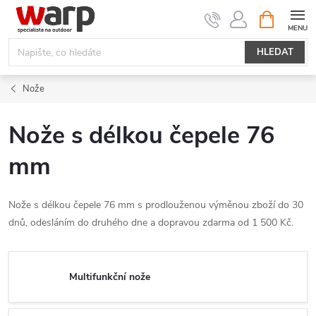
Přejít
NÁKUPNÍ
KOŠÍK
na
obsah
HLEDAT
Nože
Nože s délkou čepele 76
mm
Nože s délkou čepele 76 mm s prodlouženou výměnou zboží do 30
dnů, odesláním do druhého dne a dopravou zdarma od 1 500 Kč.
Multifunkční nože