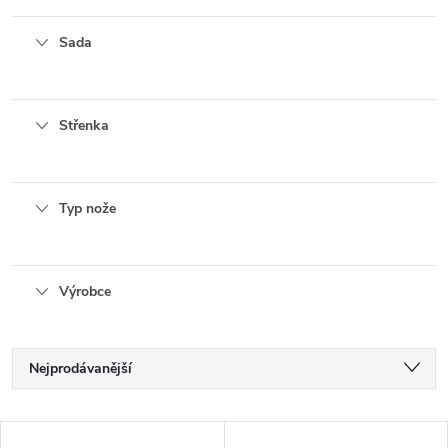
Sada
Střenka
Typ nože
Výrobce
Ř
Nejprodávanější
a
Nejlevnější
V