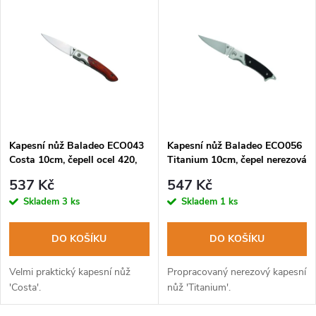
Nejdražší
z
ý
Abecedně
e
p
n
i
í
s
p
Kapesní nůž Baladeo ECO043
Kapesní nůž Baladeo ECO056
Costa 10cm, čepell ocel 420,
Titanium 10cm, čepel nerezová
p
rukojeť stamina
ocel, rukojeť G10
r
537 Kč
547 Kč
r
Skladem
3 ks
Skladem
1 ks
o
o
DO KOŠÍKU
DO KOŠÍKU
d
d
Velmi praktický kapesní nůž
Propracovaný nerezový kapesní
u
'Costa'.
nůž 'Titanium'.
u