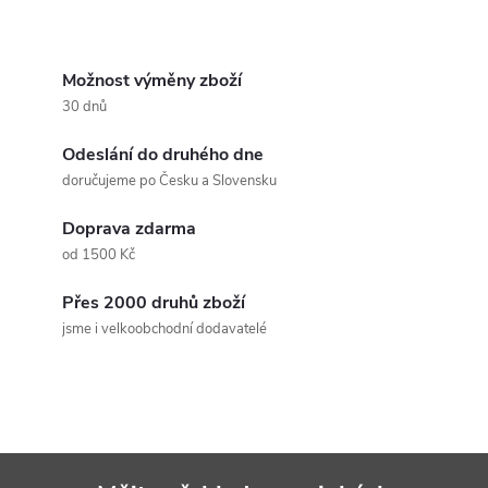
k
O
k
t
v
Možnost výměny zboží
t
30 dnů
ů
l
ů
Odeslání do druhého dne
á
doručujeme po Česku a Slovensku
d
Doprava zdarma
a
od 1500 Kč
c
Přes 2000 druhů zboží
jsme i velkoobchodní dodavatelé
í
p
r
v