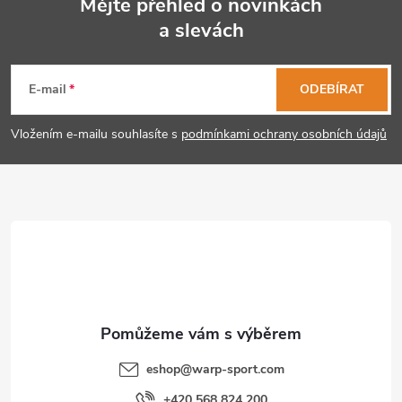
Mějte přehled o novinkách
k
a slevách
Z
y
á
E-mail
ODEBÍRAT
v
p
ý
Vložením e-mailu souhlasíte s
podmínkami ochrany osobních údajů
p
a
i
t
s
í
u
eshop
@
warp-sport.com
+420 568 824 200