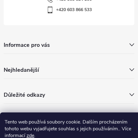
+420 603 866 533
Informace pro vás
Nejhledanější
Důležité odkazy
Copyright 2026
Warp-Sport.com
. Všechna práva vyhrazena.
Tento web používá soubory cookie. Dalším procházením
tohoto webu vyjadřujete souhlas s jejich používáním.. Více
Vytvořil Shoptet
informací
zde
.