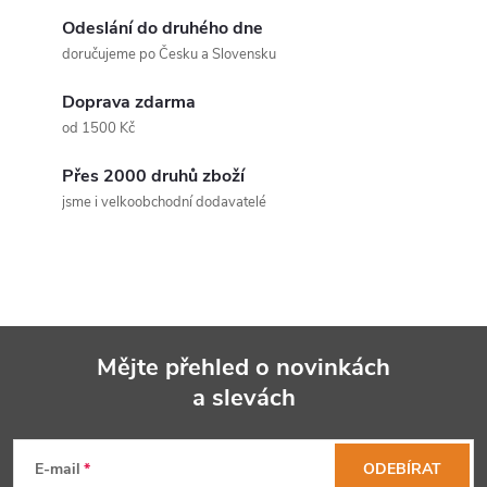
l
Odeslání do druhého dne
á
doručujeme po Česku a Slovensku
d
Doprava zdarma
a
od 1500 Kč
c
Přes 2000 druhů zboží
jsme i velkoobchodní dodavatelé
í
p
r
v
Mějte přehled o novinkách
k
a slevách
Z
y
á
E-mail
ODEBÍRAT
v