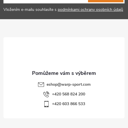
p
ý
Vložením e-mailu souhlasíte s
podmínkami ochrany osobních údajů
p
a
i
t
s
í
u
eshop
@
warp-sport.com
+420 568 824 200
+420 603 866 533