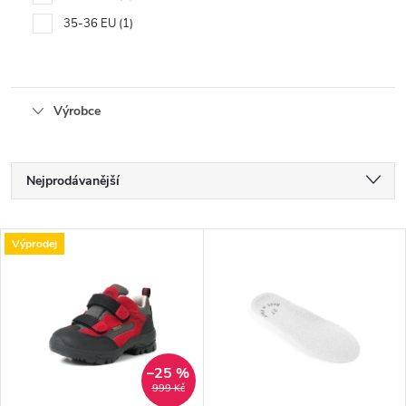
35-36 EU
1
Výrobce
Ř
Nejprodávanější
a
Nejlevnější
V
Výprodej
Nejdražší
z
ý
Abecedně
e
p
n
i
–25 %
999 Kč