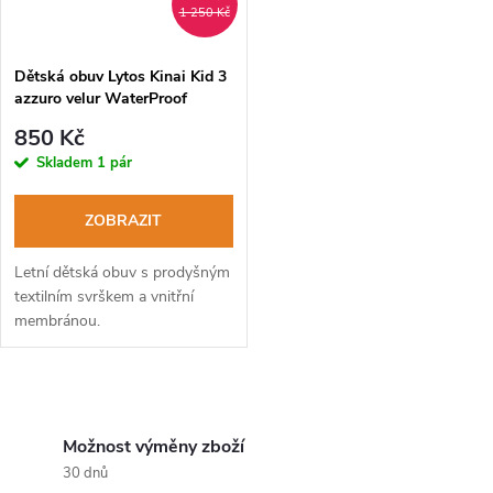
1 250 Kč
Dětská obuv Lytos Kinai Kid 3
azzuro velur WaterProof
850 Kč
Skladem
1 pár
ZOBRAZIT
Letní dětská obuv s prodyšným
textilním svrškem a vnitřní
membránou.
O
v
Možnost výměny zboží
30 dnů