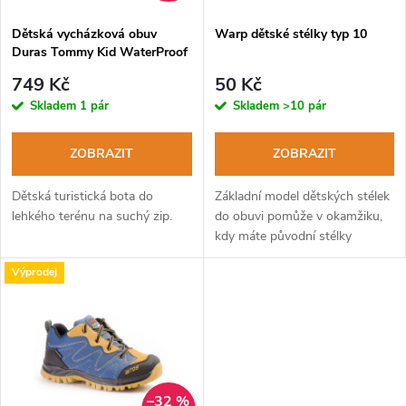
í
s
p
Dětská vycházková obuv
Warp dětské stélky typ 10
Duras Tommy Kid WaterProof
p
red black
r
749 Kč
50 Kč
r
Skladem
1 pár
Skladem
>10 pár
o
o
ZOBRAZIT
ZOBRAZIT
d
d
Dětská turistická bota do
Základní model dětských stélek
u
lehkého terénu na suchý zip.
do obuvi pomůže v okamžiku,
kdy máte původní stélky
u
zničené a potřebujete je
k
Výprodej
nahradit ekonomickou
k
variantou.
t
t
ů
ů
–32 %