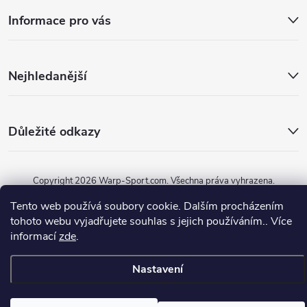
Informace pro vás
Nejhledanější
Důležité odkazy
Copyright 2026
Warp-Sport.com
. Všechna práva vyhrazena.
Tento web používá soubory cookie. Dalším procházením
Vytvořil Shoptet
tohoto webu vyjadřujete souhlas s jejich používáním.. Více
informací
zde
.
Nastavení