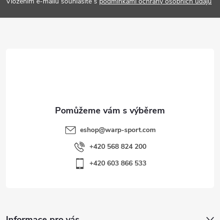
p
ý
Vložením e-mailu souhlasíte s
podmínkami ochrany osobních údajů
p
a
i
t
s
í
u
eshop
@
warp-sport.com
+420 568 824 200
+420 603 866 533
Informace pro vás