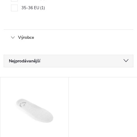
35-36 EU
1
Výrobce
Ř
Nejprodávanější
a
Nejlevnější
V
Nejdražší
z
ý
Abecedně
e
p
n
i