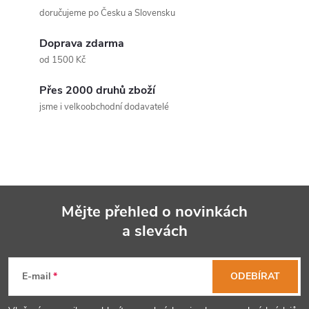
á
doručujeme po Česku a Slovensku
d
Doprava zdarma
a
od 1500 Kč
c
Přes 2000 druhů zboží
jsme i velkoobchodní dodavatelé
í
p
r
v
Mějte přehled o novinkách
k
a slevách
Z
y
á
E-mail
ODEBÍRAT
v