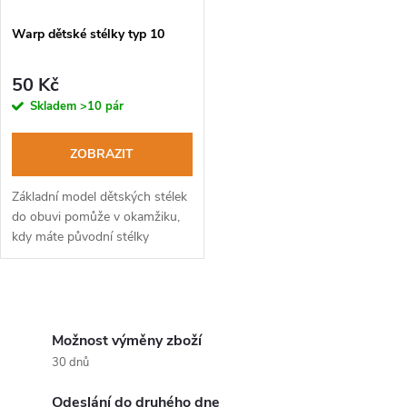
í
s
p
Warp dětské stélky typ 10
p
r
50 Kč
r
Skladem
>10 pár
o
o
ZOBRAZIT
d
d
Základní model dětských stélek
u
do obuvi pomůže v okamžiku,
kdy máte původní stélky
u
zničené a potřebujete je
k
nahradit ekonomickou
k
variantou.
O
t
t
v
Možnost výměny zboží
ů
30 dnů
ů
l
Odeslání do druhého dne