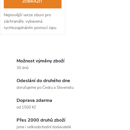
ZOBRAZIT
Nejnovější verze obuvi pro
záchranáře, vybavená
rychlozapínáním pomocí zipu.
O
v
Možnost výměny zboží
30 dnů
l
Odeslání do druhého dne
á
doručujeme po Česku a Slovensku
d
Doprava zdarma
a
od 1500 Kč
c
Přes 2000 druhů zboží
jsme i velkoobchodní dodavatelé