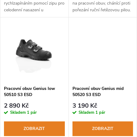
u
rychlzapínáním pomocí zipu pro
na pracovní obuv, chánící proti
celodenní nasazení u
pořezání ruční řetězovou pilou.
u
záchranných a bezpečnostních
k
služeb.
k
t
t
ů
ů
Pracovní obuv Genius low
Pracovní obuv Genius mid
50510 S3 ESD
50520 S3 ESD
2 890 Kč
3 190 Kč
Skladem
1 pár
Skladem
1 pár
ZOBRAZIT
ZOBRAZIT