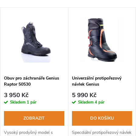
a
Nejlevnější
V
Nejdražší
z
ý
Abecedně
e
p
n
i
í
s
p
Obuv pro záchranáře Genius
Univerzální protipořezový
Raptor 50530
návlek Genius
p
r
3 950 Kč
5 990 Kč
r
Skladem
1 pár
Skladem
4 pár
o
o
ZOBRAZIT
DO KOŠÍKU
d
d
Vysoký prodyšný model s
Specdiální protipořezový návlek