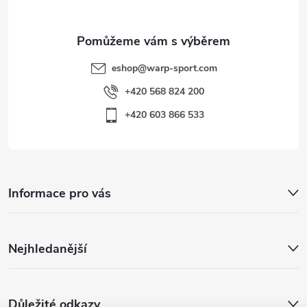
u
eshop
@
warp-sport.com
+420 568 824 200
+420 603 866 533
Informace pro vás
Nejhledanější
Důležité odkazy