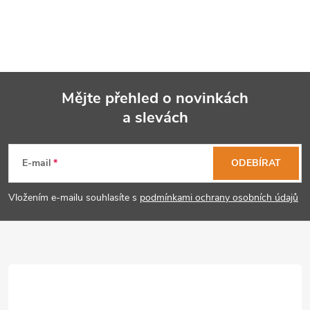
í
p
r
v
Mějte přehled o novinkách
k
a slevách
Z
y
á
E-mail
ODEBÍRAT
v
p
ý
Vložením e-mailu souhlasíte s
podmínkami ochrany osobních údajů
p
a
i
t
s
í