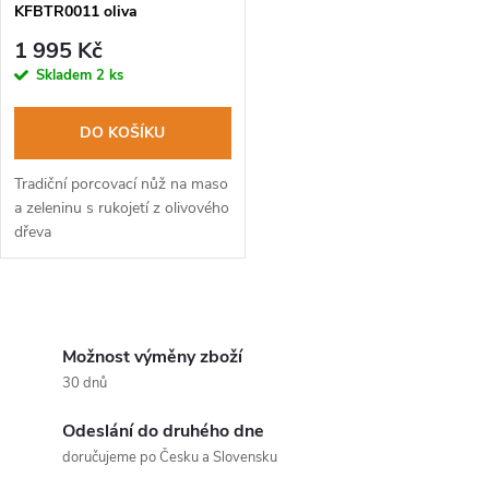
KFBTR0011 oliva
1 995 Kč
Skladem
2 ks
DO KOŠÍKU
Tradiční porcovací nůž na maso
a zeleninu s rukojetí z olivového
dřeva
O
v
Možnost výměny zboží
30 dnů
l
Odeslání do druhého dne
á
doručujeme po Česku a Slovensku