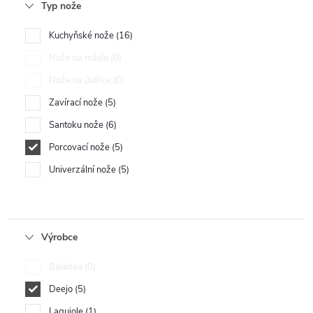
Typ nože
Kuchyňské nože
16
Nože na máslo
0
Nože na ústřice
0
Zavírací nože
5
Santoku nože
6
Porcovací nože
5
Univerzální nože
5
Výrobce
Baladeo
0
Deejo
5
Laguiole
1