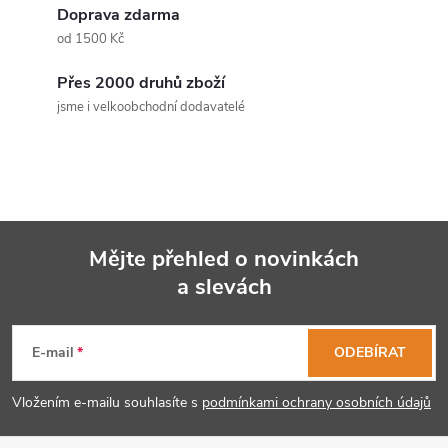
d
Doprava zdarma
a
od 1500 Kč
c
Přes 2000 druhů zboží
jsme i velkoobchodní dodavatelé
í
p
r
v
Mějte přehled o novinkách
k
a slevách
Z
y
á
E-mail
ODEBÍRAT
v
p
ý
Vložením e-mailu souhlasíte s
podmínkami ochrany osobních údajů