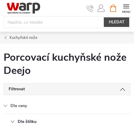
Přejít
NÁKUPNÍ
KOŠÍK
na
obsah
HLEDAT
Kuchyňské nože
Porcovací kuchyňské nože
Deejo
Filtrovat
Dle ceny
Dle štítku