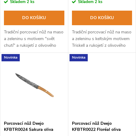
r
Skladem
2 ks
Skladem
2 ks
o
o
DO KOŠÍKU
DO KOŠÍKU
d
d
Tradiční porcovací nůž na maso
Tradiční porcovací nůž na maso
u
a zeleninu s motivem "svět
a zeleninu s keltským motivem
chutí" a rukojetí z olivového
Triskell a rukojetí z olivového
u
dřeva
dřeva.
k
Novinka
Novinka
k
t
t
ů
ů
Porcovací nůž Deejo
Porcovací nůž Deejo
KFBTR0024 Sakura oliva
KFBTR0022 Floréal oliva