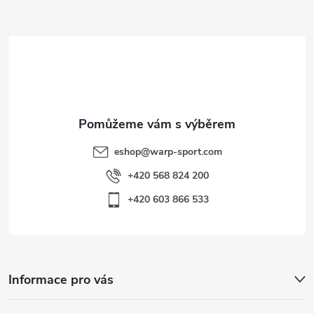
p
a
i
t
s
í
u
eshop
@
warp-sport.com
+420 568 824 200
+420 603 866 533
Informace pro vás