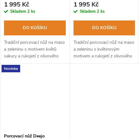
1 995 Kč
1 995 Kč
Skladem
2 ks
Skladem
2 ks
DO KOŠÍKU
DO KOŠÍKU
Tradiční porcovací nůž na maso
Tradiční porcovací nůž na maso
a zeleninu s motivem květů
a zeleninu s květinovým
sakury a rukojetí z olivového
motivem a rukojetí z olivového
dřeva
dřeva.
Novinka
Porcovací nůž Deejo