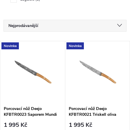
Ř
Nejprodávanější
a
Nejlevnější
V
Novinka
Novinka
Nejdražší
z
ý
Abecedně
e
p
n
i
í
s
p
Porcovací nůž Deejo
Porcovací nůž Deejo
KFBTR0023 Saporem Mundi
KFBTR0021 Triskell oliva
p
oliva
r
1 995 Kč
1 995 Kč