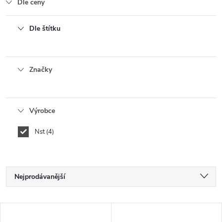
Dle ceny
Dle štítku
Značky
Výrobce
Nst
4
Ř
Nejprodávanější
a
Nejlevnější
V
Nejdražší