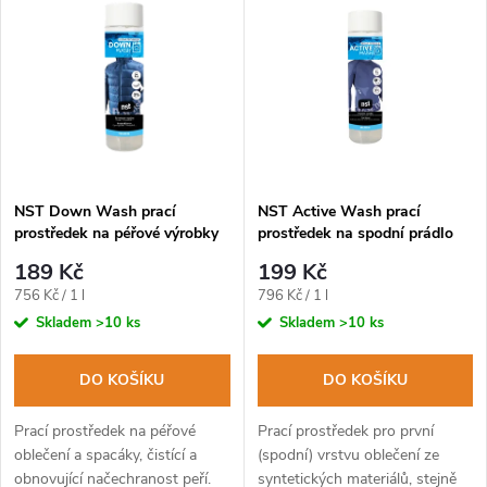
z
ý
Abecedně
e
p
n
i
í
s
p
NST Down Wash prací
NST Active Wash prací
prostředek na péřové výrobky
prostředek na spodní prádlo
p
250ml
250ml
r
189 Kč
199 Kč
r
Měrná
Měrná
756 Kč / 1 l
796 Kč / 1 l
o
cena:
cena:
Skladem
>10 ks
Skladem
>10 ks
o
d
DO KOŠÍKU
DO KOŠÍKU
d
u
Prací prostředek na péřové
Prací prostředek pro první
u
oblečení a spacáky, čistící a
(spodní) vrstvu oblečení ze
obnovující načechranost peří.
syntetických materiálů, stejně