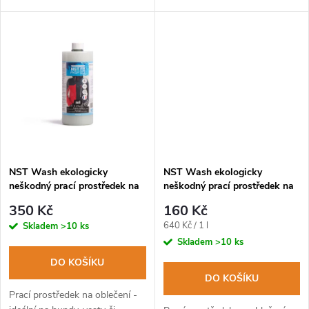
k
Balení 250ml pro 5 naplněných
jako na vlnu, merino, kašmír
k
praček.
apod. Balení 250ml pro 5
t
naplněných praček.
t
ů
ů
NST Wash ekologicky
NST Wash ekologicky
neškodný prací prostředek na
neškodný prací prostředek na
oblečení 1l
oblečení 250ml
350 Kč
160 Kč
Měrná
640 Kč / 1 l
Skladem
>10 ks
cena:
Skladem
>10 ks
DO KOŠÍKU
DO KOŠÍKU
Prací prostředek na oblečení -