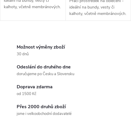
ideální na bundy, vesty či
Prací prostředek na oblečení -
kalhoty, včetně membránových.
ideální na bundy, vesty či
Balení 1L pro 20 dávek oblečení
kalhoty, včetně membránových.
praných v naplněné pračce.
Balení 250ml pro 5 naplněných
praček.
O
v
Možnost výměny zboží
30 dnů
l
Odeslání do druhého dne
á
doručujeme po Česku a Slovensku
d
Doprava zdarma
a
od 1500 Kč
c
Přes 2000 druhů zboží
jsme i velkoobchodní dodavatelé
í