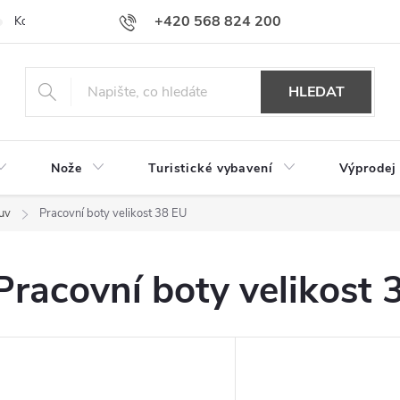
+420 568 824 200
Kontakty
Doprava a platba
Hodnocení obchodu
HLEDAT
Nože
Turistické vybavení
Výprodej
uv
Pracovní boty velikost 38 EU
Pracovní boty velikost 
V