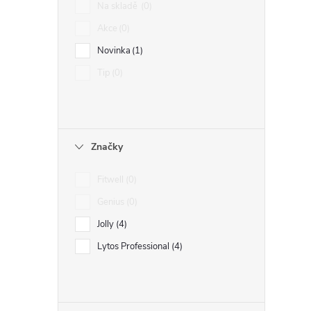
Na skladě
0
Akce
0
Novinka
1
Tip
0
l
Značky
Fitwell
0
Genius
0
Jolly
4
í
Lytos Professional
4
r