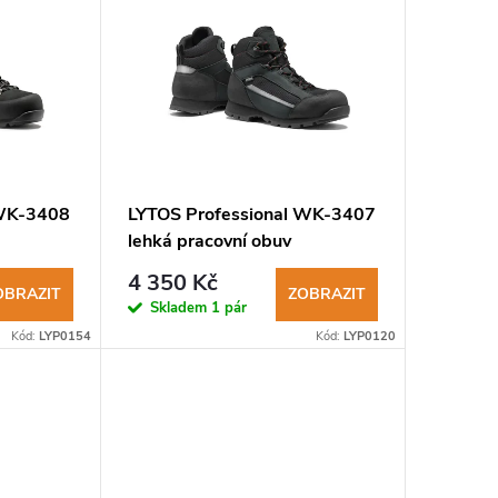
 WK-3408
LYTOS Professional WK-3407
lehká pracovní obuv
trekingového střihu
4 350 Kč
OBRAZIT
ZOBRAZIT
Skladem
1 pár
Kód:
LYP0154
Kód:
LYP0120