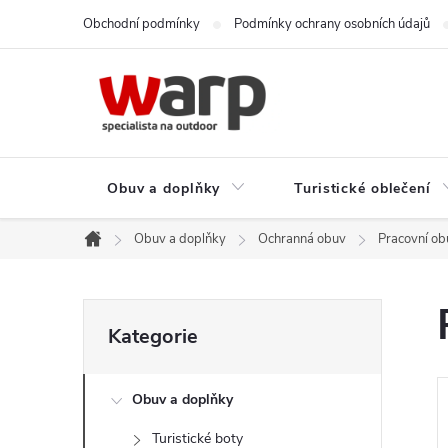
Přejít
Obchodní podmínky
Podmínky ochrany osobních údajů
na
obsah
Obuv a doplňky
Turistické oblečení
Obuv a doplňky
Ochranná obuv
Pracovní ob
Domů
P
Přeskočit
Kategorie
kategorie
o
Obuv a doplňky
s
Turistické boty