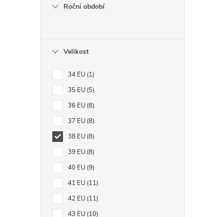
Roční období
Velikost
34 EU
1
35 EU
5
36 EU
8
i
37 EU
8
38 EU
8
39 EU
8
40 EU
9
41 EU
11
42 EU
11
43 EU
10