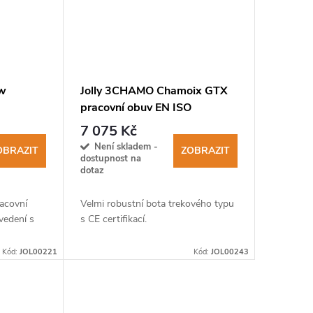
ew
Jolly 3CHAMO Chamoix GTX
pracovní obuv EN ISO
CI SRC
20347:2012
7 075 Kč
Není skladem -
OBRAZIT
ZOBRAZIT
dostupnost na
dotaz
acovní
Velmi robustní bota trekového typu
ovedení s
s CE certifikací.
Kód:
JOL00221
Kód:
JOL00243