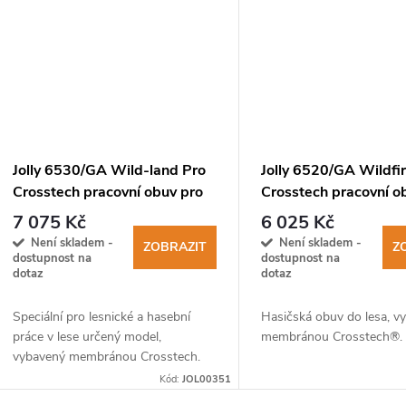
Jolly 6530/GA Wild-land Pro
Jolly 6520/GA Wildfi
Crosstech pracovní obuv pro
Crosstech pracovní o
lesníky
záchranáře a lesníky
7 075 Kč
6 025 Kč
15090:2012 F2A HI3
Není skladem -
Není skladem -
ZOBRAZIT
Z
SRC
dostupnost na
dostupnost na
dotaz
dotaz
Speciální pro lesnické a hasební
Hasičská obuv do lesa, v
práce v lese určený model,
membránou Crosstech®.
vybavený membránou Crosstech.
Kód:
JOL00351