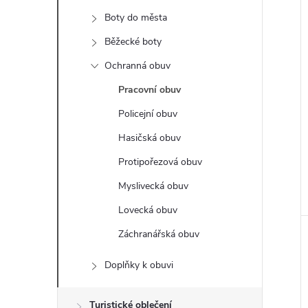
t
Boty do města
r
Běžecké boty
i
Ochranná obuv
a
Pracovní obuv
n
Policejní obuv
Hasičská obuv
n
Protipořezová obuv
í
Myslivecká obuv
Lovecká obuv
p
Záchranářská obuv
a
Doplňky k obuvi
n
Turistické oblečení