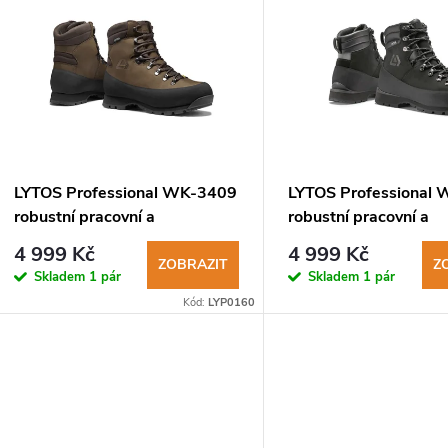
ý
p
s
p
LYTOS Professional WK-3409
LYTOS Professional
robustní pracovní a
robustní pracovní a
r
záchranářská obuv
záchranářská obuv
4 999 Kč
4 999 Kč
ZOBRAZIT
Z
Skladem
1 pár
Skladem
1 pár
o
Kód:
LYP0160
d
u