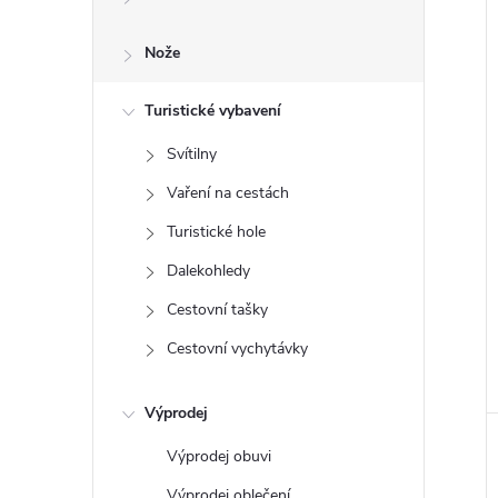
e
Nože
l
Turistické vybavení
Svítilny
Vaření na cestách
Turistické hole
Dalekohledy
Cestovní tašky
Cestovní vychytávky
Výprodej
Výprodej obuvi
Výprodej oblečení