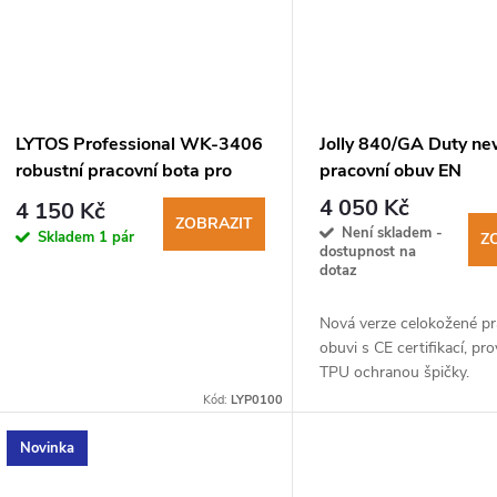
k
t
ů
LYTOS Professional WK-3406
Jolly 840/GA Duty n
robustní pracovní bota pro
pracovní obuv EN
záchranáře
20345:2011 S3 WR 
4 050 Kč
4 150 Kč
ZOBRAZIT
Není skladem -
Skladem
1 pár
Z
dostupnost na
dotaz
Nová verze celokožené pr
obuvi s CE certifikací, pr
TPU ochranou špičky.
Kód:
LYP0100
Novinka