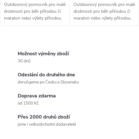
Outdoorový pomocník pro malé
Outdoorový pomocník pro malé
drobnosti pro běh přírodou či
drobnosti pro běh přírodou či
maraton nebo výlety přírodou.
maraton nebo výlety přírodou.
O
v
Možnost výměny zboží
30 dnů
l
Odeslání do druhého dne
á
doručujeme po Česku a Slovensku
d
Doprava zdarma
a
od 1500 Kč
c
Přes 2000 druhů zboží
jsme i velkoobchodní dodavatelé
í