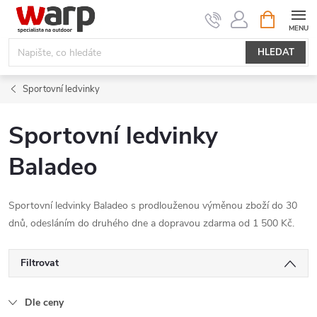
Přejít
NÁKUPNÍ
KOŠÍK
na
obsah
HLEDAT
Sportovní ledvinky
Sportovní ledvinky
Baladeo
Sportovní ledvinky Baladeo s prodlouženou výměnou zboží do 30
dnů, odesláním do druhého dne a dopravou zdarma od 1 500 Kč.
Filtrovat
Dle ceny