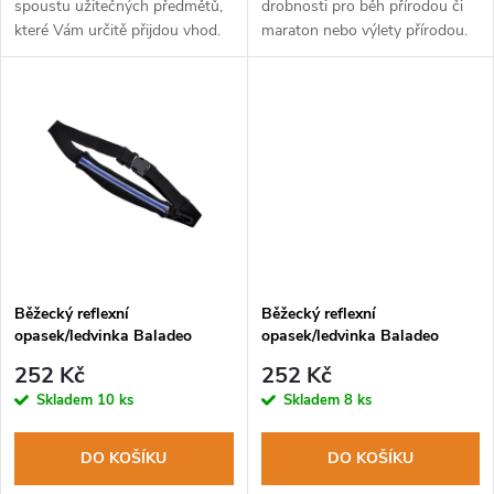
u
spoustu užitečných předmětů,
drobnosti pro běh přírodou či
které Vám určitě přijdou vhod.
maraton nebo výlety přírodou.
u
k
k
t
t
ů
ů
Běžecký reflexní
Běžecký reflexní
opasek/ledvinka Baladeo
opasek/ledvinka Baladeo
TRA065 Performance černo-
TRA064 Performance černo-
252 Kč
252 Kč
modrá
červená
Skladem
10 ks
Skladem
8 ks
DO KOŠÍKU
DO KOŠÍKU