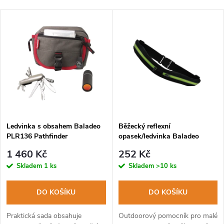
a
Nejlevnější
V
Nejdražší
z
ý
Abecedně
e
p
n
i
í
s
p
Ledvinka s obsahem Baladeo
Běžecký reflexní
PLR136 Pathfinder
opasek/ledvinka Baladeo
p
TRA066 Performance černo-
r
1 460 Kč
252 Kč
žlutá
r
Skladem
1 ks
Skladem
>10 ks
o
o
DO KOŠÍKU
DO KOŠÍKU
d
d
Praktická sada obsahuje
Outdoorový pomocník pro malé