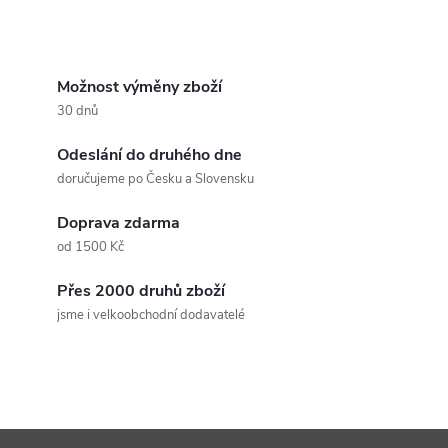
O
v
Možnost výměny zboží
30 dnů
l
Odeslání do druhého dne
á
doručujeme po Česku a Slovensku
d
Doprava zdarma
a
od 1500 Kč
c
Přes 2000 druhů zboží
jsme i velkoobchodní dodavatelé
í
p
r