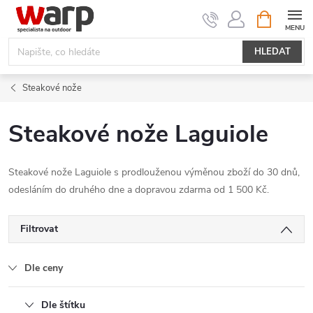
Přejít
NÁKUPNÍ
KOŠÍK
na
obsah
HLEDAT
Steakové nože
Steakové nože Laguiole
Steakové nože Laguiole s prodlouženou výměnou zboží do 30 dnů,
odesláním do druhého dne a dopravou zdarma od 1 500 Kč.
Filtrovat
Dle ceny
Dle štítku