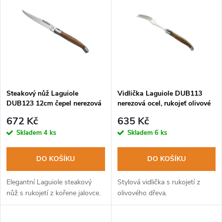
z
ý
Abecedně
e
p
n
i
í
s
p
Steakový nůž Laguiole
Vidlička Laguiole DUB113
DUB123 12cm čepel nerezová
nerezová ocel, rukojeť olivové
p
ocel, rukojeť jalovcové dřevo
dřevo
r
672 Kč
635 Kč
r
Skladem
4 ks
Skladem
6 ks
o
o
DO KOŠÍKU
DO KOŠÍKU
d
d
Elegantní Laguiole steakový
Stylová vidlička s rukojetí z
u
nůž s rukojetí z kořene jalovce.
olivového dřeva.
u