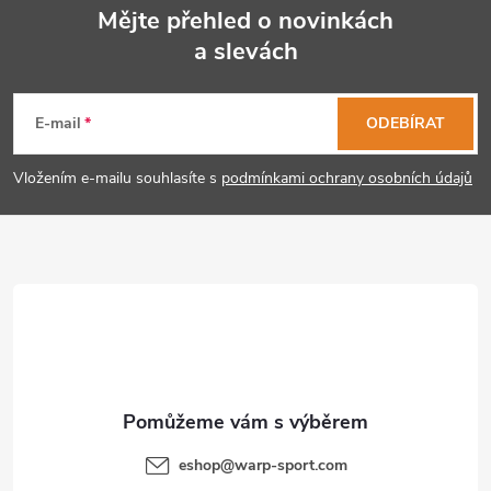
v
Mějte přehled o novinkách
k
a slevách
Z
y
á
E-mail
ODEBÍRAT
v
p
ý
Vložením e-mailu souhlasíte s
podmínkami ochrany osobních údajů
p
a
i
t
s
í
u
eshop
@
warp-sport.com