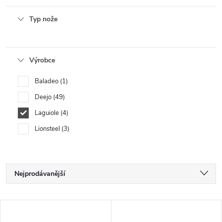
Typ nože
Výrobce
Baladeo
1
Deejo
49
Laguiole
4
Lionsteel
3
Ř
Nejprodávanější
a
Nejlevnější
V
Nejdražší