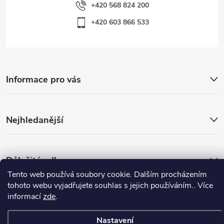
+420 568 824 200
+420 603 866 533
Informace pro vás
Nejhledanější
Důležité odkazy
Tento web používá soubory cookie. Dalším procházením
tohoto webu vyjadřujete souhlas s jejich používáním.. Více
informací
zde
.
Copyright 2026
Warp-Sport.com
. Všechna práva vyhrazena.
Vytvořil Shoptet
Nastavení