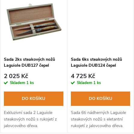
k
k
t
t
ů
ů
Sada 2ks steakových nožů
Sada 6ks steakových nožů
Laguiole DUB127 čepel
Laguiole DUB124 čepel
nerezová ocel, rukojeť
nerezová ocel, rukojeť
2 025 Kč
4 725 Kč
jalovcové dřevo
jalovcové dřevo
Skladem
1 ks
Skladem
1 ks
DO KOŠÍKU
DO KOŠÍKU
Exkluzivní sada 2 Laguiole
Sada 6ti nádherných Laguiole
steakových nožů s rukojetí z
steakových nožů s eletantní
jalovcového dřeva.
rukojetí z jalovcového dřeva.