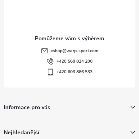
t
s
í
u
eshop
@
warp-sport.com
+420 568 824 200
+420 603 866 533
Informace pro vás
Nejhledanější