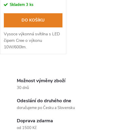
r
r
Skladem
3 ks
o
o
DO KOŠÍKU
d
d
Vysoce výkonná svítilna s LED
u
čipem Cree o výkonu
10W/600lm.
u
k
k
O
t
t
v
Možnost výměny zboží
ů
30 dnů
ů
l
Odeslání do druhého dne
á
doručujeme po Česku a Slovensku
d
Doprava zdarma
a
od 1500 Kč