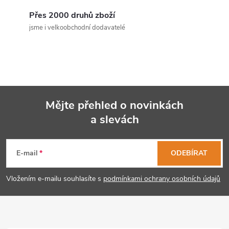
c
Přes 2000 druhů zboží
jsme i velkoobchodní dodavatelé
í
p
r
v
Mějte přehled o novinkách
k
a slevách
Z
y
á
E-mail
ODEBÍRAT
v
p
ý
Vložením e-mailu souhlasíte s
podmínkami ochrany osobních údajů
p
a
i