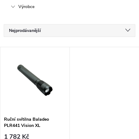
Výrobce
Ř
Nejprodávanější
a
Nejlevnější
V
Nejdražší
z
ý
Abecedně
e
p
n
i
í
s
p
Ruční svítilna Baladeo
PLR441 Vision XL
p
supervýkonná LED 10W Cree
1 782 Kč