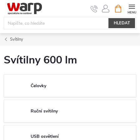
Přejít
NÁKUPNÍ
KOŠÍK
na
obsah
HLEDAT
Svítilny
Svítilny 600 lm
Čelovky
Ruční svítilny
USB osvětlení