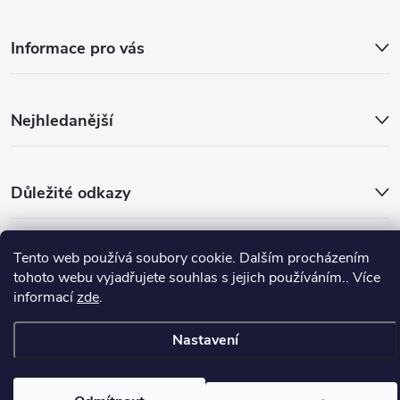
Informace pro vás
Nejhledanější
Důležité odkazy
Tento web používá soubory cookie. Dalším procházením
Copyright 2026
Warp-Sport.com
. Všechna práva vyhrazena.
tohoto webu vyjadřujete souhlas s jejich používáním.. Více
Vytvořil Shoptet
informací
zde
.
Nastavení