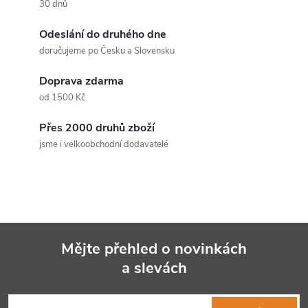
30 dnů
l
Odeslání do druhého dne
á
doručujeme po Česku a Slovensku
d
Doprava zdarma
a
od 1500 Kč
c
Přes 2000 druhů zboží
jsme i velkoobchodní dodavatelé
í
p
r
v
Mějte přehled o novinkách
k
a slevách
Z
y