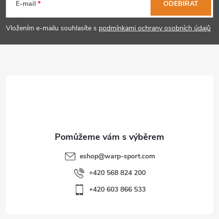
á
E-mail
ODEBÍRAT
v
p
ý
Vložením e-mailu souhlasíte s
podmínkami ochrany osobních údajů
p
a
i
t
s
í
u
eshop
@
warp-sport.com
+420 568 824 200
+420 603 866 533