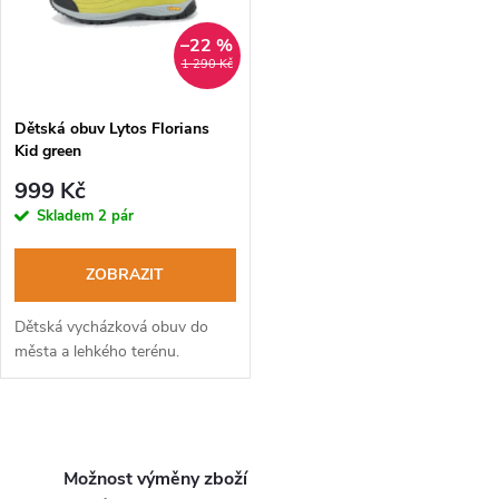
ů
ů
–22 %
1 290 Kč
Dětská obuv Lytos Florians
Kid green
999 Kč
Skladem
2 pár
ZOBRAZIT
Dětská vycházková obuv do
města a lehkého terénu.
O
v
Možnost výměny zboží