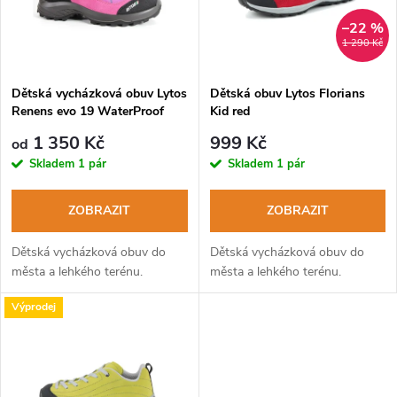
n
i
–22 %
1 290 Kč
í
s
p
Dětská vycházková obuv Lytos
Dětská obuv Lytos Florians
Renens evo 19 WaterProof
Kid red
p
passion turchese
r
1 350 Kč
999 Kč
od
r
Skladem
1 pár
Skladem
1 pár
o
o
ZOBRAZIT
ZOBRAZIT
d
d
Dětská vycházková obuv do
Dětská vycházková obuv do
u
města a lehkého terénu.
města a lehkého terénu.
u
Výprodej
k
k
t
t