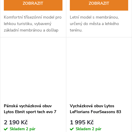
ZOBRAZIT
ZOBRAZIT
Komfortní třísezónní model pro
Letní model s membránou,
lehkou turistiku, vybavený
určený do města a lehkého
základní membránou a došlap
terénu.
tlumící podešví Vibram.
Pánská vycházková obuv
Vycházková obuv Lytos
Lytos Ebnit sport tech evo 7
LeFlorians FourSeasons 83
WaterProof shark-limeade
WaterProof birch-limeade
2 190 Kč
1 995 Kč
Skladem
2 pár
Skladem
2 pár