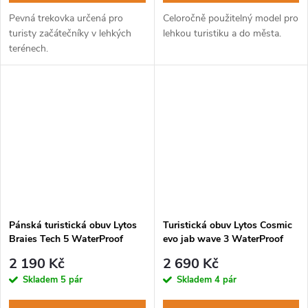
Pevná trekovka určená pro
Celoročně použitelný model pro
turisty začátečníky v lehkých
lehkou turistiku a do města.
terénech.
Pánská turistická obuv Lytos
Turistická obuv Lytos Cosmic
Braies Tech 5 WaterProof
evo jab wave 3 WaterProof
caribou rosso
oceania-rosso
2 190 Kč
2 690 Kč
Skladem
5 pár
Skladem
4 pár