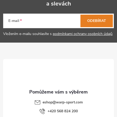
k
a slevách
Z
y
á
E-mail
ODEBÍRAT
v
p
ý
Vložením e-mailu souhlasíte s
podmínkami ochrany osobních údajů
p
a
i
t
s
í
u
eshop
@
warp-sport.com
+420 568 824 200