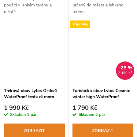
použití v lehkém terénu a
určený do města a lehkého
městě.
terénu.
Výprodej
–28 %
2 490 Kč
Treková obuv Lytos Ortler1
Turistická obuv Lytos Cosmic
WaterProof testa di moro
winter high WaterProof
tabacco
1 990 Kč
1 790 Kč
Skladem
1 pár
Skladem
2 pár
ZOBRAZIT
ZOBRAZIT