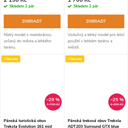
Skladem
2 pár
Skladem
2 pár
ZOBRAZIT
ZOBRAZIT
Nízký model s membránou,
Vzdušný a lehký model pro letní
určený do města a lehkého
použití v lehkém terénu a
terénu.
městě.
Výprodej
Výprodej
–29 %
–25 %
3 790 Kč
4 290 Kč
Pánská turistická obuv
Pánská treková obuv Treksta
Treksta Evolution 161 mid
ADT203 Surround GTX blue