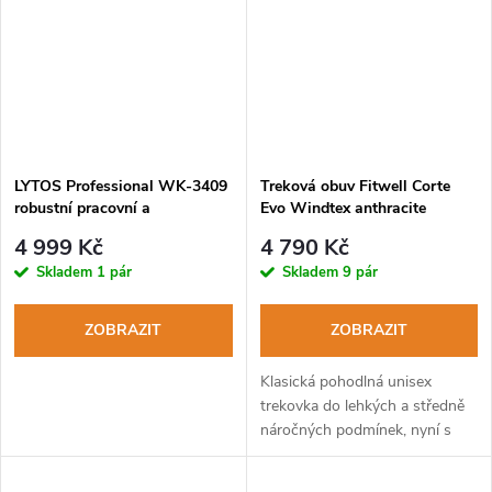
LYTOS Professional WK-3409
Treková obuv Fitwell Corte
robustní pracovní a
Evo Windtex anthracite
záchranářská obuv
4 999 Kč
4 790 Kč
Skladem
1 pár
Skladem
9 pár
ZOBRAZIT
ZOBRAZIT
Klasická pohodlná unisex
trekovka do lehkých a středně
náročných podmínek, nyní s
novým typem podešve Vibram
a osvědčenou membránou.