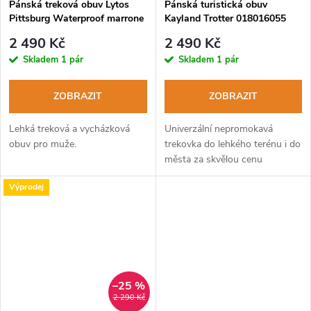
Pánská treková obuv Lytos
Pánská turistická obuv
Pittsburg Waterproof marrone
Kayland Trotter 018016055
GTX grey lime
2 490 Kč
2 490 Kč
Skladem
1 pár
Skladem
1 pár
ZOBRAZIT
ZOBRAZIT
Lehká treková a vycházková
Univerzální nepromokavá
obuv pro muže.
trekovka do lehkého terénu i do
města za skvělou cenu
Výprodej
–25 %
2 290 Kč