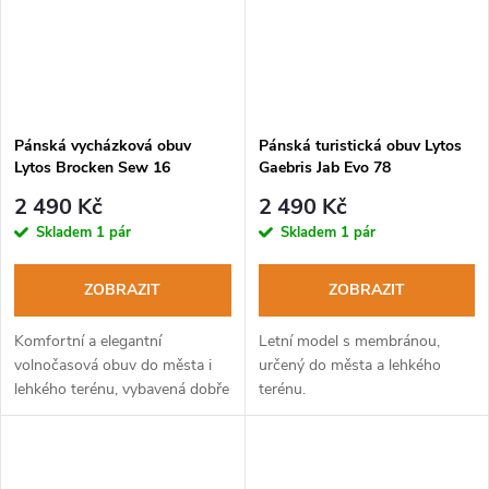
Pánská vycházková obuv
Pánská turistická obuv Lytos
Lytos Brocken Sew 16
Gaebris Jab Evo 78
WaterProof brain-lime
WaterProof corteccia-ocra
2 490 Kč
2 490 Kč
Skladem
1 pár
Skladem
1 pár
ZOBRAZIT
ZOBRAZIT
Komfortní a elegantní
Letní model s membránou,
volnočasová obuv do města i
určený do města a lehkého
lehkého terénu, vybavená dobře
terénu.
tlumící podešví Vibram®.