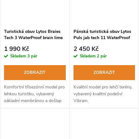
Turistická obuv Lytos Braies
Pánská turistická obuv Lytos
Tech 3 WaterProof brain lime
Puls jab tech 11 WaterProof
nero-lime
1 990 Kč
2 450 Kč
Skladem
3 pár
Skladem
2 pár
ZOBRAZIT
ZOBRAZIT
Komfortní třísezónní model pro
Kvalitní model pro lehčí terény,
lehkou turistiku, vybavený
vybavený kvalitní podešví
základní membránou a došlap
Vibram.
tlumící podešví.