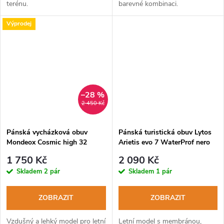
terénu.
barevné kombinaci.
Výprodej
–28 %
2 450 Kč
Pánská vycházková obuv
Pánská turistická obuv Lytos
Mondeox Cosmic high 32
Arietis evo 7 WaterProf nero
HydorTex wool-mimetico
arancio
1 750 Kč
2 090 Kč
Skladem
2 pár
Skladem
1 pár
ZOBRAZIT
ZOBRAZIT
Vzdušný a lehký model pro letní
Letní model s membránou,