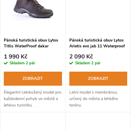
ů
ů
Pánská turistická obuv Lytos
Pánská turistická obuv Lytos
Titlis WaterProof dakar
Arietis evo jab 11 Waterproof
marrone
oceania-ocra
1 990 Kč
2 090 Kč
Skladem
2 pár
Skladem
2 pár
ZOBRAZIT
ZOBRAZIT
Elegantní celokožený model pro
Letní model s membránou,
každodenní pohyb ve městě a
určený do města a lehkého
lehkou turistiku.
terénu.