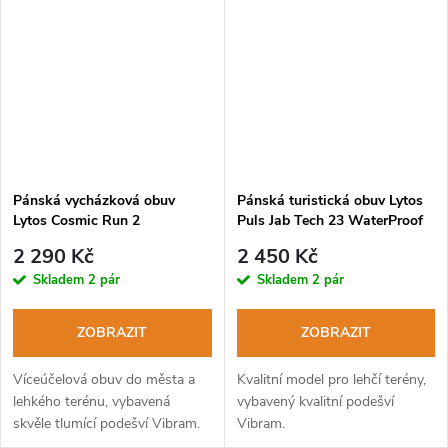
Pánská vycházková obuv
Pánská turistická obuv Lytos
Lytos Cosmic Run 2
Puls Jab Tech 23 WaterProof
WaterProof nero-lime
marble-nero
2 290 Kč
2 450 Kč
Skladem
2 pár
Skladem
2 pár
ZOBRAZIT
ZOBRAZIT
Víceúčelová obuv do města a
Kvalitní model pro lehčí terény,
lehkého terénu, vybavená
vybavený kvalitní podešví
skvěle tlumící podešví Vibram.
Vibram.