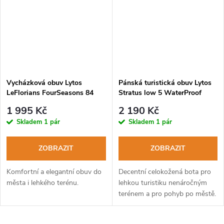
Vycházková obuv Lytos
Pánská turistická obuv Lytos
LeFlorians FourSeasons 84
Stratus low 5 WaterProof
WaterProof brain-grigio
marrone
1 995 Kč
2 190 Kč
Skladem
1 pár
Skladem
1 pár
ZOBRAZIT
ZOBRAZIT
Komfortní a elegantní obuv do
Decentní celokožená bota pro
města i lehkého terénu.
lehkou turistiku nenáročným
terénem a pro pohyb po městě.