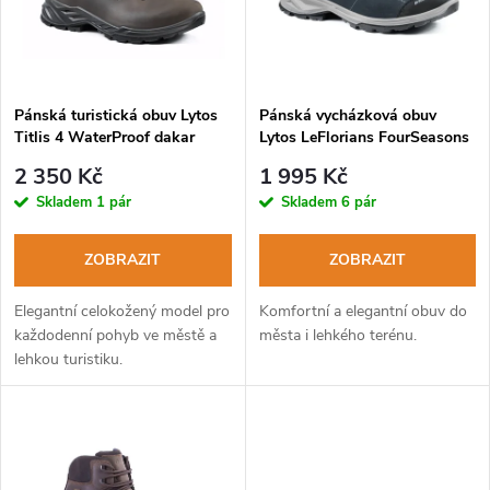
n
i
í
s
p
Pánská turistická obuv Lytos
Pánská vycházková obuv
Titlis 4 WaterProof dakar
Lytos LeFlorians FourSeasons
p
marrone
67 WaterProof blue deep-lime
r
2 350 Kč
1 995 Kč
r
Skladem
1 pár
Skladem
6 pár
o
o
ZOBRAZIT
ZOBRAZIT
d
d
Elegantní celokožený model pro
Komfortní a elegantní obuv do
u
každodenní pohyb ve městě a
města i lehkého terénu.
lehkou turistiku.
u
k
k
t
t