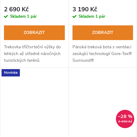
GTX black
orange
2 690 Kč
3 190 Kč
Skladem
1 pár
Skladem
1 pár
ZOBRAZIT
ZOBRAZIT
Trekovka tříčtvrteční výšky do
Pánská treková bota s ventilaci
lehkých až středně náročných
zesilující technologií Gore-Tex®
turistických terénů.
Surround®
Novinka
–28 %
3 490 Kč