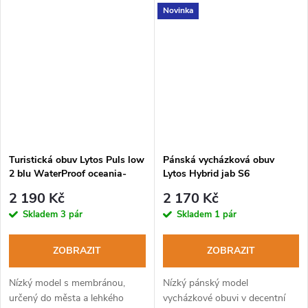
Novinka
Turistická obuv Lytos Puls low
Pánská vycházková obuv
2 blu WaterProof oceania-
Lytos Hybrid jab S6
arancio
Waterproof beige
2 190 Kč
2 170 Kč
Skladem
3 pár
Skladem
1 pár
ZOBRAZIT
ZOBRAZIT
Nízký model s membránou,
Nízký pánský model
určený do města a lehkého
vycházkové obuvi v decentní