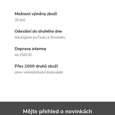
O
v
Možnost výměny zboží
30 dnů
l
Odeslání do druhého dne
á
doručujeme po Česku a Slovensku
d
Doprava zdarma
a
od 1500 Kč
c
Přes 2000 druhů zboží
jsme i velkoobchodní dodavatelé
í
p
r
v
Mějte přehled o novinkách