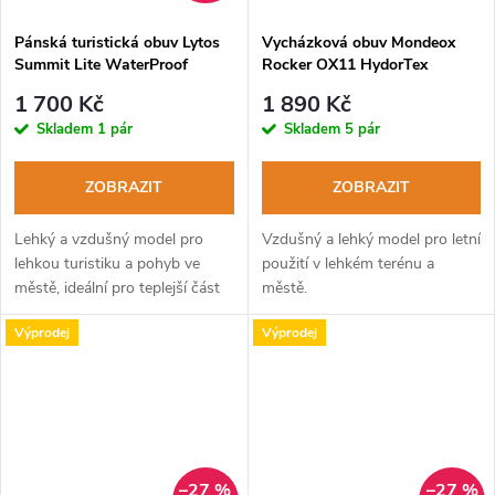
Pánská turistická obuv Lytos
Vycházková obuv Mondeox
Summit Lite WaterProof
Rocker OX11 HydorTex
bluette-anthracite
corteccia
1 700 Kč
1 890 Kč
Skladem
1 pár
Skladem
5 pár
ZOBRAZIT
ZOBRAZIT
Lehký a vzdušný model pro
Vzdušný a lehký model pro letní
lehkou turistiku a pohyb ve
použití v lehkém terénu a
městě, ideální pro teplejší část
městě.
roku.
Výprodej
Výprodej
–27 %
–27 %