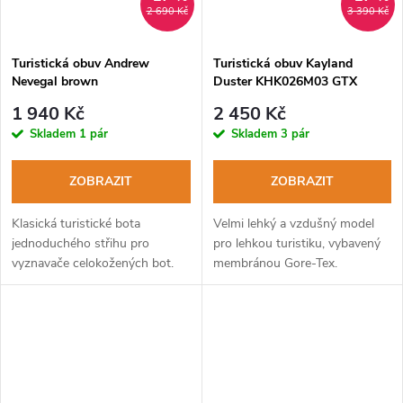
2 690 Kč
3 390 Kč
Turistická obuv Andrew
Turistická obuv Kayland
Nevegal brown
Duster KHK026M03 GTX
shark
1 940 Kč
2 450 Kč
Skladem
1 pár
Skladem
3 pár
ZOBRAZIT
ZOBRAZIT
Klasická turistické bota
Velmi lehký a vzdušný model
jednoduchého střihu pro
pro lehkou turistiku, vybavený
vyznavače celokožených bot.
membránou Gore-Tex.