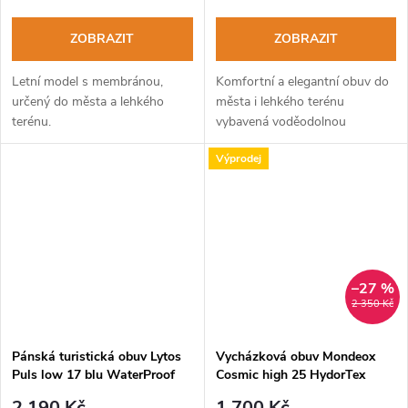
ZOBRAZIT
ZOBRAZIT
Letní model s membránou,
Komfortní a elegantní obuv do
určený do města a lehkého
města i lehkého terénu
terénu.
vybavená voděodolnou
membránou.
Výprodej
–27 %
2 350 Kč
Pánská turistická obuv Lytos
Vycházková obuv Mondeox
Puls low 17 blu WaterProof
Cosmic high 25 HydorTex
limoges-lime
corteccia arancio
2 190 Kč
1 700 Kč