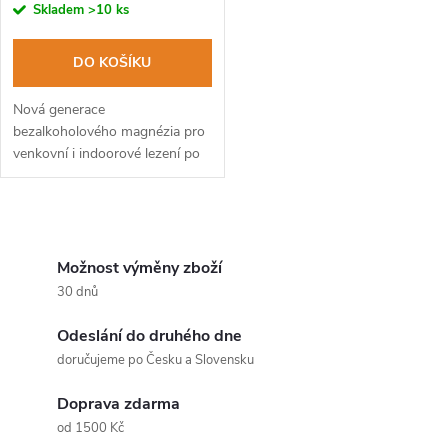
o
cena:
Skladem
>10 ks
o
d
DO KOŠÍKU
d
u
Nová generace
u
bezalkoholového magnézia pro
venkovní i indoorové lezení po
k
skalách.
k
t
O
t
ů
v
Možnost výměny zboží
ů
30 dnů
l
Odeslání do druhého dne
á
doručujeme po Česku a Slovensku
d
Doprava zdarma
a
od 1500 Kč