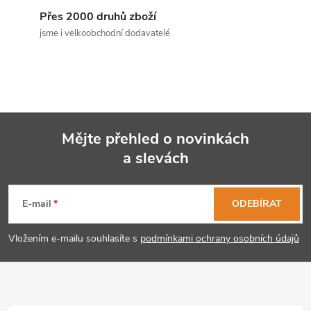
c
Přes 2000 druhů zboží
jsme i velkoobchodní dodavatelé
í
p
r
v
Mějte přehled o novinkách
k
a slevách
Z
y
á
E-mail
ODEBÍRAT
v
p
ý
Vložením e-mailu souhlasíte s
podmínkami ochrany osobních údajů
p
a
i
t