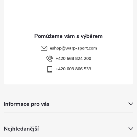
s
í
u
eshop
@
warp-sport.com
+420 568 824 200
+420 603 866 533
Informace pro vás
Nejhledanější