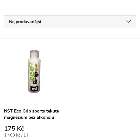
Ř
Nejprodávanější
a
Nejlevnější
V
Nejdražší
z
ý
Abecedně
e
p
n
i
í
s
p
NST Eco Grip sports tekuté
magnézium bez alkoholu
p
125ml
r
175 Kč
r
Měrná
1 400 Kč / 1 l